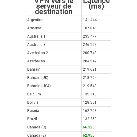
VPN vers le
Latence
serveur de
(ms)
destination
Argentina
141.444
Armenia
187.840
Australia 1
235.477
Australia 3
246.167
Azerbaijan 2
200.743
Azerbaijan
204.542
Bahrain
219.621
Bahrain (UK)
218.704
Bahrain (USA)
219.540
Belgium
135.118
Bolivia
128.551
Bosnia
162.703
Brazil
132.250
Canada (C)
66.325
Canada (E)
62.955