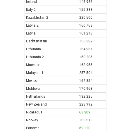
Ireland
145.936
Italy 2
155.338
Kazakhstan 2
220.500
Latvia 2
160.763
Latvia
161.218
Liechtenstein
153.382
Lithuania 1
154.957
Lithuania 2
150.205
Macedonia
168.955
Malaysia 1
257.504
Mexico
162.354
Moldova
170.963
Netherlands
132.225
New Zealand
223.992
Nicaragua
63.309
Norway
153.518
Panama
69.120