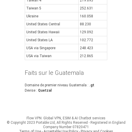
Taiwan 4
219.695
Taiwan 5
252.631
Ukraine
160.058
United States Central
88.230
United States Hawaii
129.092
United States LA
102.772
USA via Singapore
248.423
USA via Taiwan
212.865
Faits sur le Guatemala
Domaine de premier niveau Guatemala :
.gt
Devise :
Quetzal
Flow VPN: Global VPN, ESIM & AI Chatbot services
© Copyright 2023 Portable Ltd, All Rights Reserved - Registered in England
Company Number 07820471
Terms of Use - Acceptable Use Policy
-
Privacy and Cookies