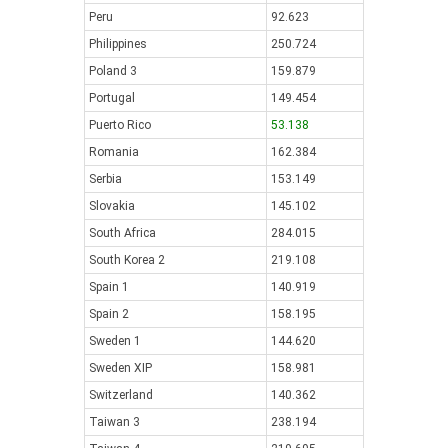
Peru
92.623
Philippines
250.724
Poland 3
159.879
Portugal
149.454
Puerto Rico
53.138
Romania
162.384
Serbia
153.149
Slovakia
145.102
South Africa
284.015
South Korea 2
219.108
Spain 1
140.919
Spain 2
158.195
Sweden 1
144.620
Sweden XIP
158.981
Switzerland
140.362
Taiwan 3
238.194