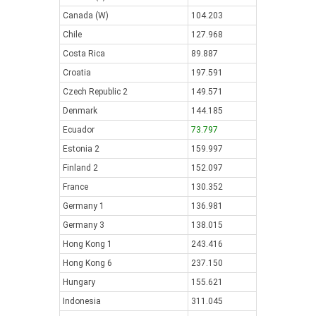
Canada (W)
104.203
Chile
127.968
Costa Rica
89.887
Croatia
197.591
Czech Republic 2
149.571
Denmark
144.185
Ecuador
73.797
Estonia 2
159.997
Finland 2
152.097
France
130.352
Germany 1
136.981
Germany 3
138.015
Hong Kong 1
243.416
Hong Kong 6
237.150
Hungary
155.621
Indonesia
311.045