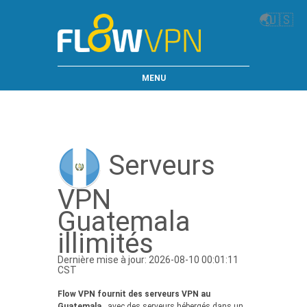
🌏
🇺🇸
MENU
Serveurs
VPN
Guatemala
illimités
Dernière mise à jour: 2026-08-10 00:01:11
CST
Flow VPN fournit des serveurs VPN au
Guatemala
, avec des serveurs hébergés dans un