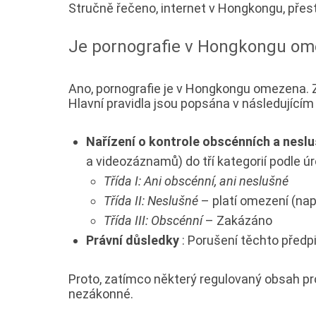
Stručně řečeno, internet v Hongkongu, přesto
Je pornografie v Hongkongu o
Ano, pornografie je v Hongkongu omezena. Z
Hlavní pravidla jsou popsána v následujícím
Nařízení o kontrole obscénních a nesl
a videozáznamů) do tří kategorií podle ú
Třída I: Ani obscénní, ani neslušné
Třída II: Neslušné
– platí omezení (nap
Třída III: Obscénní
– Zakázáno
Právní důsledky
: Porušení těchto před
Proto, zatímco některý regulovaný obsah pr
nezákonné.