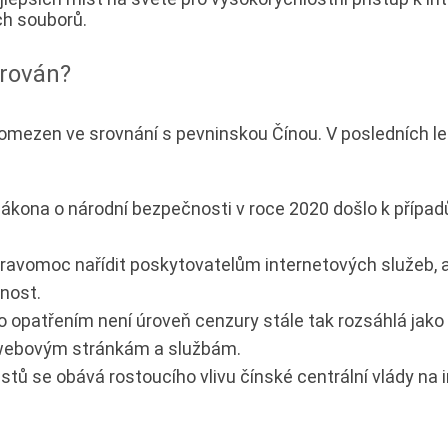
ch souborů.
urován?
mezen ve srovnání s pevninskou Čínou. V posledních let
kona o národní bezpečnosti v roce 2020 došlo k případ
vomoc nařídit poskytovatelům internetových služeb, aby
nost.
opatřením není úroveň cenzury stále tak rozsáhlá jako v
 webovým stránkám a službám.
tů se obává rostoucího vlivu čínské centrální vlády na 