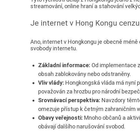
streamování, online hraní a stahování velký
Je internet v Hong Kongu cenz
Ano, internet v Hongkongu je obecně méně o
svobody internetu.
Základní informace:
Od implementace zá
obsah zablokovány nebo odstraněny.
Vliv vlády:
Hongkongská vláda má nyní pra
považován za hrozbu pro národní bezpeč
Srovnávací perspektiva:
Navzdory těmto 
omezuje přístup k četným zahraničním
Obavy veřejnosti:
Mnoho občanů a aktivis
obávají dalšího narušování svobod.