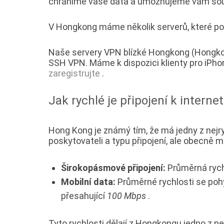
chráníme vaše data a umožňujeme vám souk
V Hongkong máme několik serverů, které posk
Naše servery VPN blízké Hongkong (Hongkon
SSH VPN. Máme k dispozici klienty pro iPh
zaregistrujte
.
Jak rychlé je připojení k intern
Hong Kong je známý tím, že má jedny z nejryc
poskytovateli a typu připojení, ale obecně 
Širokopásmové připojení:
Průměrná rych
Mobilní data:
Průměrné rychlosti se poh
přesahující
100 Mbps
.
Tyto rychlosti dělají z Hongkongu jedno z nej