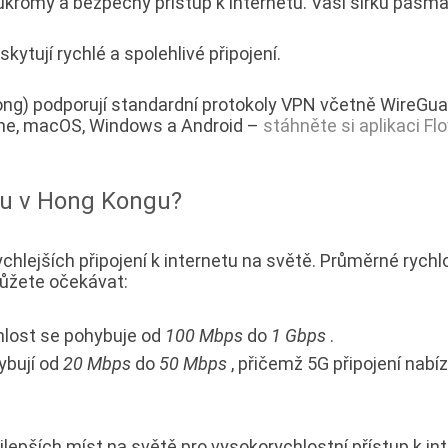
romý a bezpečný přístup k internetu. Vaši šířku pás
ytují rychlé a spolehlivé připojení.
g) podporují standardní protokoly VPN včetně WireGuar
one, macOS, Windows a Android –
stáhněte si aplikaci F
etu v Hong Kongu?
hlejších připojení k internetu na světě. Průměrné rychlos
můžete očekávat:
lost se pohybuje od
100 Mbps
do
1 Gbps
.
ybují od
20 Mbps
do
50 Mbps
, přičemž 5G připojení nabíz
lepších míst na světě pro vysokorychlostní přístup k intern