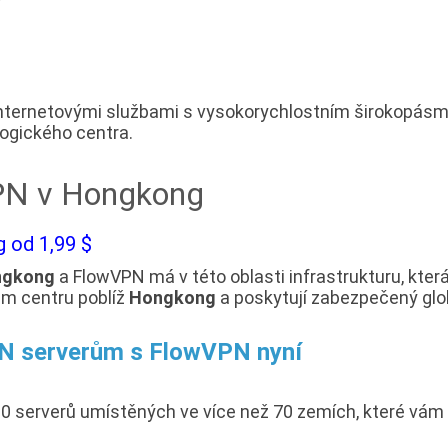
í
internetovými službami s vysokorychlostním širokopásm
ologického centra.
VPN v Hongkong
 od 1,99 $
ngkong
a FlowVPN má v této oblasti infrastrukturu, kte
ém centru poblíž
Hongkong
a poskytují zabezpečený glo
PN serverům s FlowVPN nyní
 serverů umístěných ve více než 70 zemích, které vám