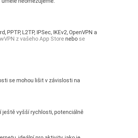
ma uměle neomezujeme.
d, PPTP, L2TP, IPSec, IKEv2, OpenVPN a
lowVPN z vašeho App Store
nebo
se
ti se mohou lišit v závislosti na
í ještě vyšší rychlosti, potenciálně
etu, ideální pro aktivity, jako je