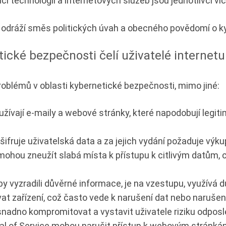
i technologií a internetových služeb jsou jednotlivci 
odráží směs politických úvah a obecného povědomí o k
ické bezpečnosti čelí uživatelé interne
roblémů v oblasti kybernetické bezpečnosti, mimo jiné:
ívají e-maily a webové stránky, které napodobují legiti
ašifruje uživatelská data a za jejich vydání požaduje v
ohou zneužít slabá místa k přístupu k citlivým datům, c
by vyzradili důvěrné informace, je na vzestupu, využívá 
at zařízení, což často vede k narušení dat nebo naruše
 snadno kompromitovat a vystavit uživatele riziku odpos
ial of Service mohou narušit přístup k webovým stránká