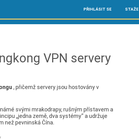
PŘIHLÁSIT SE
STAŽE
gkong VPN servery
Kongu
, přičemž servery jsou hostovány v
o známé svými mrakodrapy, rušným přístavem a
incipu „jedna země, dva systémy“ a udržuje
m než pevninská Čína.