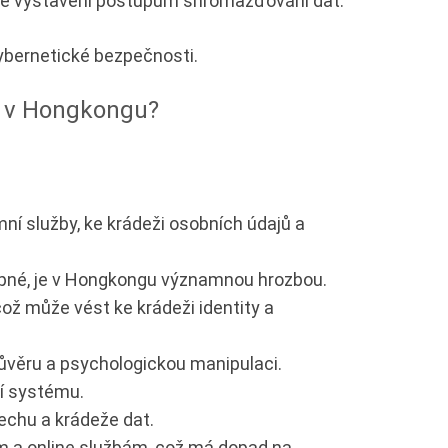
více vystaveni postupům shromažďování dat.
ybernetické bezpečnosti.
tu v Hongkongu?
mní služby, ke krádeži osobních údajů a
ýkupné, je v Hongkongu významnou hrozbou.
ož může vést ke krádeži identity a
důvěru a psychologickou manipulaci.
ní systému.
lechu a krádeže dat.
m a online službám, což má dopad na