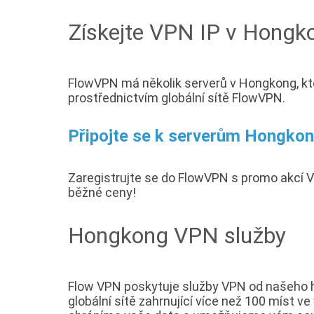
Získejte VPN IP v Hongk
FlowVPN má několik serverů v Hongkong, kt
prostřednictvím globální sítě FlowVPN.
Připojte se k serverům Hongkon
Zaregistrujte se do FlowVPN s promo akcí
běžné ceny!
Hongkong VPN služby
Flow VPN poskytuje služby VPN od našeho h
globální sítě zahrnující více než 100 míst