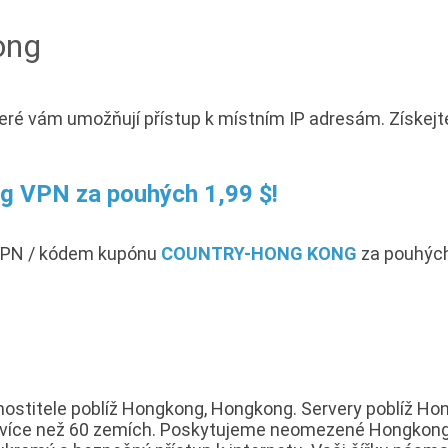
ong
eré vám umožňují přístup k místním IP adresám. Získe
g VPN za pouhých 1,99 $!
 VPN / kódem kupónu
COUNTRY-HONG KONG
za pouhých
ostitele poblíž Hongkong, Hongkong. Servery poblíž Hon
 ve více než 60 zemích. Poskytujeme neomezené Hongkong