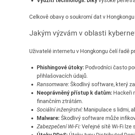
Využití technologií: Díky
vysoké penetrac
Celkově obavy o soukromí dat v Hongkongu 
Jakým výzvám v oblasti kybernet
Uživatelé internetu v Hongkongu čelí řadě p
Phishingové útoky:
Podvodníci často použ
přihlašovacích údajů.
Ransomware:
Škodlivý software, který z
Neoprávněný přístup k datům:
Hackeři m
finančním ztrátám.
Sociální inženýrství:
Manipulace s lidmi, a
Malware:
Škodlivý software může infikov
Zabezpečení Wi-Fi:
Veřejné sítě Wi-Fi lze
Útoky DDoS:
Útoky typu Distributed Den