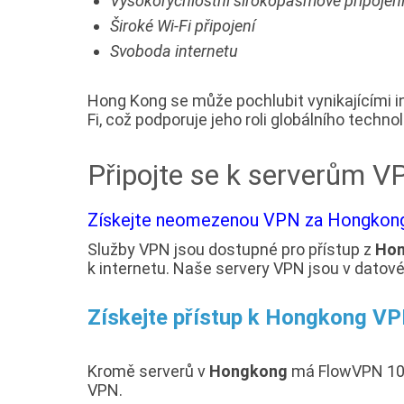
Vysokorychlostní širokopásmové připojen
Široké Wi-Fi připojení
Svoboda internetu
Hong Kong se může pochlubit vynikajícími 
Fi, což podporuje jeho roli globálního techn
Připojte se k serverům 
Získejte neomezenou VPN za Hongkong
Služby VPN jsou dostupné pro přístup z
Ho
k internetu. Naše servery VPN jsou v datov
Získejte přístup k Hongkong V
Kromě serverů v
Hongkong
má FlowVPN 100
VPN.