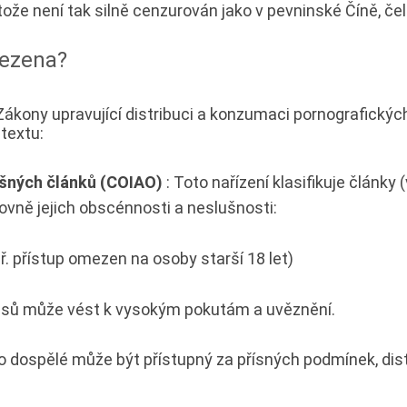
že není tak silně cenzurován jako v pevninské Číně, čelí
mezena?
ákony upravující distribuci a konzumaci pornografickýc
 textu:
ušných článků (COIAO)
: Toto nařízení klasifikuje články
rovně jejich obscénnosti a neslušnosti:
ř. přístup omezen na osoby starší 18 let)
pisů může vést k vysokým pokutám a uvěznění.
o dospělé může být přístupný za přísných podmínek, dis