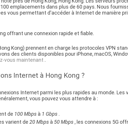
 hôte près de Hong Kong, Hong Kong. Les serveurs proc
e 100 emplacements dans plus de 60 pays. Nous fournis
ées vous permettant d'accéder à Internet de manière pr
g offrant une connexion rapide et fiable.
ong Kong) prennent en charge les protocoles VPN stan
ons des clients disponibles pour iPhone, macOS, Wind
ez-vous maintenant
.
ions Internet à Hong Kong ?
exions Internet parmi les plus rapides au monde. Les 
généralement, vous pouvez vous attendre à :
ent de
100 Mbps
à
1 Gbps
.
s varient de
20 Mbps
à
50 Mbps
, les connexions 5G off