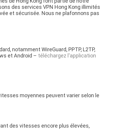
hes de Hong Kong font partie de notre
sons des services VPN Hong Kong illimités
ivée et sécurisée. Nous ne plafonnons pas
dard, notamment WireGuard, PPTP, L2TP,
ows et Android –
téléchargez l'application
vitesses moyennes peuvent varier selon le
rant des vitesses encore plus élevées,