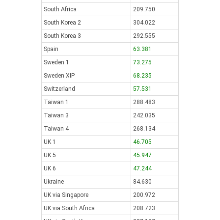
South Africa
209.750
South Korea 2
304.022
South Korea 3
292.555
Spain
63.381
Sweden 1
73.275
Sweden XIP
68.235
Switzerland
57.531
Taiwan 1
288.483
Taiwan 3
242.035
Taiwan 4
268.134
UK 1
46.705
UK 5
45.947
UK 6
47.244
Ukraine
84.630
UK via Singapore
200.972
UK via South Africa
208.723