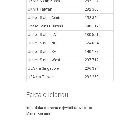
UK via South Korea
287.137
UK via Taiwan
282.305
United States Central
152.324
United States Hawaii
140.119
United States LA
180.551
United States NE
124.034
United States SE
140.137
United States West
207.712
USA via Singapore
206.394
USA via Taiwan
282.269
Fakta o Islandu
Islandská doména nejvyšší úrovně:
.is
Měna:
koruna