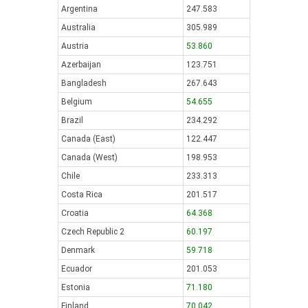
Argentina
247.583
Australia
305.989
Austria
53.860
Azerbaijan
123.751
Bangladesh
267.643
Belgium
54.655
Brazil
234.292
Canada (East)
122.447
Canada (West)
198.953
Chile
233.313
Costa Rica
201.517
Croatia
64.368
Czech Republic 2
60.197
Denmark
59.718
Ecuador
201.053
Estonia
71.180
Finland
70.042