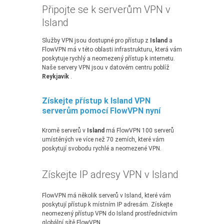
Připojte se k serverům VPN v
Island
Služby VPN jsou dostupné pro přístup z
Island
a
FlowVPN má v této oblasti infrastrukturu, která vám
poskytuje rychlý a neomezený přístup k internetu.
Naše servery VPN jsou v datovém centru poblíž
Reykjavík
.
Získejte přístup k Island VPN
serverům pomocí FlowVPN nyní
Kromě serverů v
Island
má FlowVPN 100 serverů
umístěných ve více než 70 zemích, které vám
poskytují svobodu rychlé a neomezené VPN.
Získejte IP adresy VPN v Island
FlowVPN má několik serverů v Island, které vám
poskytují přístup k místním IP adresám. Získejte
neomezený přístup VPN do Island prostřednictvím
globální sítě FlowVPN.