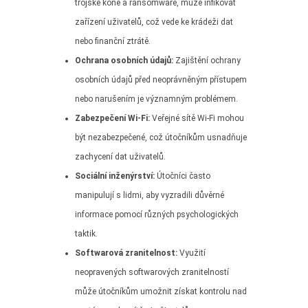
trojské koně a ransomware, může infikovat
zařízení uživatelů, což vede ke krádeži dat
nebo finanční ztrátě.
Ochrana osobních údajů:
Zajištění ochrany
osobních údajů před neoprávněným přístupem
nebo narušením je významným problémem.
Zabezpečení Wi-Fi:
Veřejné sítě Wi-Fi mohou
být nezabezpečené, což útočníkům usnadňuje
zachycení dat uživatelů.
Sociální inženýrství:
Útočníci často
manipulují s lidmi, aby vyzradili důvěrné
informace pomocí různých psychologických
taktik.
Softwarová zranitelnost:
Využití
neopravených softwarových zranitelností
může útočníkům umožnit získat kontrolu nad