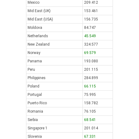
Mexico
209.412
Mid East (UK)
153.461
Mid East (USA)
156.735
Moldova
84.747
Netherlands
45.549
New Zealand
324.577
Norway
69.579
Panama
193.080
Peru
201.115
Philippines
284.899
Poland
66.115
Portugal
75.995
Puerto Rico
158.782
Romania
76.105
Serbia
68.541
Singapore 1
201.014
Slovenia
67.331