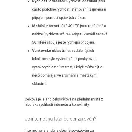
Rychlosti odesílání:
Rychlosti odesílání jsou
často podobné rychlosti stahování, zejména u
připojení pomocí optických vláken.
Mobilní internet:
Sítě 4G LTE jsou rozšířené a
nabízejí rychlosti až
100 Mbps
. Zavádí se také
5G, které slibuje ještě rychlejší připojení.
Venkovské oblasti:
I ve vzdálenějších
lokalitách bylo vyvinuto úsilí poskytovat
vysokorychlostní internet, i když může být o
něco pomalejší ve srovnání s městskými
oblastmi.
Celkově je Island celosvětově na předním místě z
hlediska rychlosti internetu a konektivity.
Je internet na Islandu cenzurován?
Internet na Islandu je obecně považován za