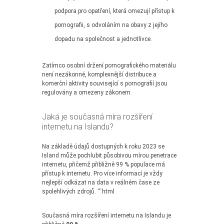
podpora pro opatření, která omezují přístup k
pornografii, s odvoláním na obavy z jejího
dopadu na společnost a jednotlivce.
Zatímco osobní držení pornografického materiálu
není nezákonné, komplexnější distribuce a
komerční aktivity související s pornografií jsou
regulovány a omezeny zákonem.
Jaká je současná míra rozšíření
internetu na Islandu?
Na základě údajů dostupných k roku 2023 se
Island může pochlubit působivou mírou penetrace
internetu, přičemž přibližně 99 % populace má
přístup k internetu. Pro více informací je vždy
nejlepší odkázat na data v reálném čase ze
spolehlivých zdrojů. “`html
Současná míra rozšíření internetu na Islandu je