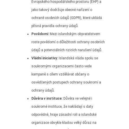
Evropského hospodářského prostoru (EHP) a
jako takový dodržuje obecné nařízení o
ochraně osobních údajů (GDPR), které ukládá
přísná pravidla ochrany údajů.
Povědomí:
Mezi islandským obyvatelstvem
roste povědomí o důležitosti ochrany osobních
údajů a potenciálních rizicích narušení údajů.
Vládní iniciativy:
Islandská vláda spolu se
soukromými organizacemi často vede
kampaně s cílem vzdělávat občany o
osvědčených postupech ochrany soukromí a
ochrany údajů.
Důvěra v instituce:
Důvěra ve veřejné i
soukromé instituce, že nakládají s daty
odpovědně, hraje zásadní roli a islandské
organizace obvykle kladou velký důraz na