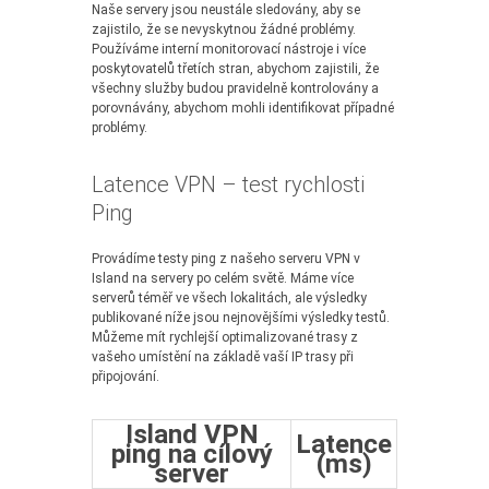
Naše servery jsou neustále sledovány, aby se
zajistilo, že se nevyskytnou žádné problémy.
Používáme interní monitorovací nástroje i více
poskytovatelů třetích stran, abychom zajistili, že
všechny služby budou pravidelně kontrolovány a
porovnávány, abychom mohli identifikovat případné
problémy.
Latence VPN – test rychlosti
Ping
Provádíme testy ping z našeho serveru VPN v
Island na servery po celém světě. Máme více
serverů téměř ve všech lokalitách, ale výsledky
publikované níže jsou nejnovějšími výsledky testů.
Můžeme mít rychlejší optimalizované trasy z
vašeho umístění na základě vaší IP trasy při
připojování.
Island VPN
Latence
ping na cílový
(ms)
server