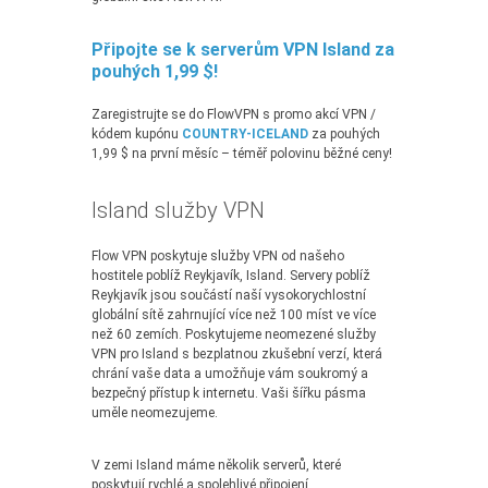
Připojte se k serverům VPN Island za
pouhých 1,99 $!
Zaregistrujte se do FlowVPN s promo akcí VPN /
kódem kupónu
COUNTRY-ICELAND
za pouhých
1,99 $ na první měsíc – téměř polovinu běžné ceny!
Island služby VPN
Flow VPN poskytuje služby VPN od našeho
hostitele poblíž Reykjavík, Island. Servery poblíž
Reykjavík jsou součástí naší vysokorychlostní
globální sítě zahrnující více než 100 míst ve více
než 60 zemích. Poskytujeme neomezené služby
VPN pro Island s bezplatnou zkušební verzí, která
chrání vaše data a umožňuje vám soukromý a
bezpečný přístup k internetu. Vaši šířku pásma
uměle neomezujeme.
V zemi Island máme několik serverů, které
poskytují rychlé a spolehlivé připojení.