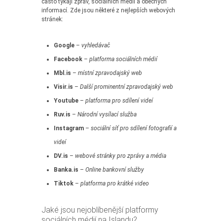
často týkají zpráv, sociálních médií a obecných
informací. Zde jsou některé z nejlepších webových
stránek:
Google
–
vyhledávač
Facebook
–
platforma sociálních médií
Mbl.is
–
místní zpravodajský web
Visir.is
–
Další prominentní zpravodajský web
Youtube
–
platforma pro sdílení videí
Ruv.is
–
Národní vysílací služba
Instagram
–
sociální síť pro sdílení fotografií a
videí
DV.is
–
webové stránky pro zprávy a média
Banka.is
–
Online bankovní služby
Tiktok
–
platforma pro krátké video
Jaké jsou nejoblíbenější platformy
sociálních médií na Islandu?