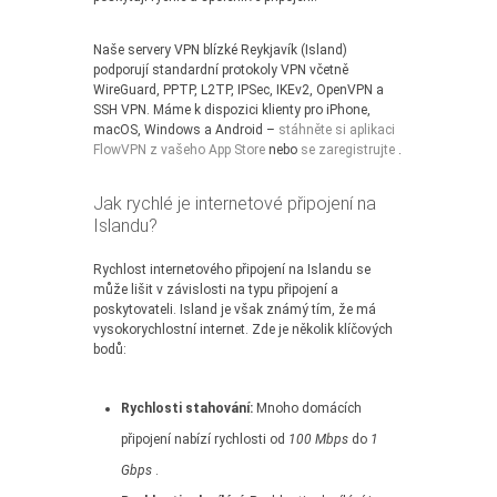
Naše servery VPN blízké Reykjavík (Island)
podporují standardní protokoly VPN včetně
WireGuard, PPTP, L2TP, IPSec, IKEv2, OpenVPN a
SSH VPN. Máme k dispozici klienty pro iPhone,
macOS, Windows a Android –
stáhněte si aplikaci
FlowVPN z vašeho App Store
nebo
se zaregistrujte
.
Jak rychlé je internetové připojení na
Islandu?
Rychlost internetového připojení na Islandu se
může lišit v závislosti na typu připojení a
poskytovateli. Island je však známý tím, že má
vysokorychlostní internet. Zde je několik klíčových
bodů:
Rychlosti stahování:
Mnoho domácích
připojení nabízí rychlosti od
100 Mbps
do
1
Gbps
.