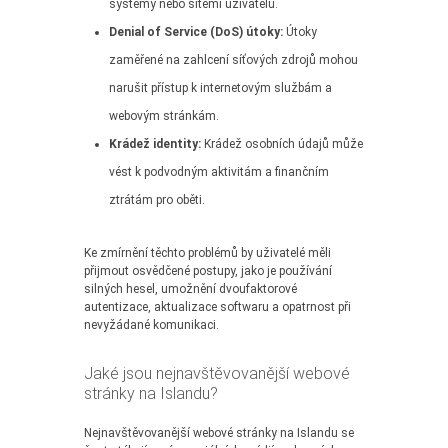
systémy nebo sítěmi uživatelů.
Denial of Service (DoS) útoky:
Útoky
zaměřené na zahlcení síťových zdrojů mohou
narušit přístup k internetovým službám a
webovým stránkám.
Krádež identity:
Krádež osobních údajů může
vést k podvodným aktivitám a finančním
ztrátám pro oběti.
Ke zmírnění těchto problémů by uživatelé měli
přijmout osvědčené postupy, jako je používání
silných hesel, umožnění dvoufaktorové
autentizace, aktualizace softwaru a opatrnost při
nevyžádané komunikaci.
Jaké jsou nejnavštěvovanější webové
stránky na Islandu?
Nejnavštěvovanější webové stránky na Islandu se