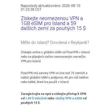
Naposledy aktualizováno: 2026-08-10
01:23:38 CST
Získejte neomezenou VPN a
1GB eSIM pro Island a 59
dalších zemí za pouhých 15 $
Míříte do Island? Dovolená v Reykjavík?
Získejte online s globální eSIM od FlowVPN v Island
nebo se připojte k našim neomezeným serverům
VPN pro Island.
FlowVPN má servery VPN ve více než 70 zemích a
nabízí globální eSIM s podporou 4G pro váš telefon
nebo tablet, které lze použít v Island.
Zaregistrujte se nyní a získejte přístup k VPN
od
1,99 $ měsíčně
nebo
služby VPN a eSIM
od
pouhých 15 $.