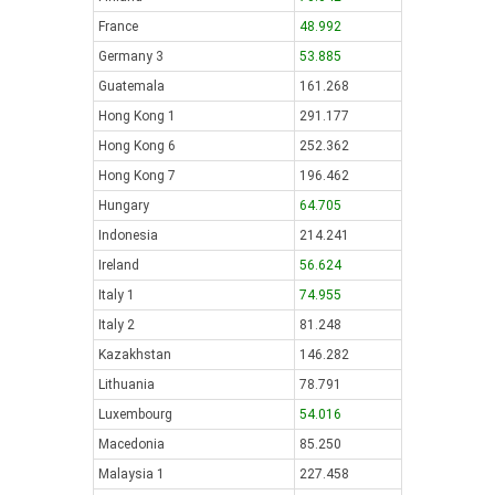
France
48.992
Germany 3
53.885
Guatemala
161.268
Hong Kong 1
291.177
Hong Kong 6
252.362
Hong Kong 7
196.462
Hungary
64.705
Indonesia
214.241
Ireland
56.624
Italy 1
74.955
Italy 2
81.248
Kazakhstan
146.282
Lithuania
78.791
Luxembourg
54.016
Macedonia
85.250
Malaysia 1
227.458