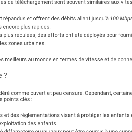
ses de téléchargement sont souvent similaires aux vites
 répandus et offrent des débits allant jusqu'à
100 Mbp
 encore plus rapides.
plus reculées, des efforts ont été déployés pour fournir
 les zones urbaines.
les meilleurs au monde en termes de vitesse et de connec
e ?
déré comme ouvert et peu censuré. Cependant, certaine
s points clés :
ois et des réglementations visant à protéger les enfants e
exploitation des enfants.
é diffamatoire ou injurieux peut être soumis à une suppr