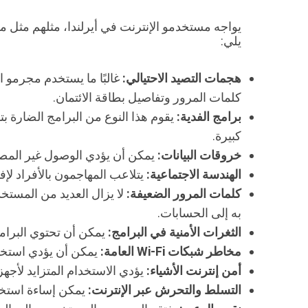
يواجه مستخدمو الإنترنت في أيرلندا، مثلهم مثل م
يلي:
هجمات التصيد الاحتيالي:
غالبًا ما يستخدم مجرمو 
كلمات المرور وتفاصيل بطاقة الائتمان.
برامج الفدية:
يقوم هذا النوع من البرامج الضارة ب
كبيرة.
خروقات البيانات:
يمكن أن يؤدي الوصول غير المصرح
الهندسة الاجتماعية:
يتلاعب المهاجمون بالأفراد لإ
كلمات المرور الضعيفة:
لا يزال العديد من المستخ
به إلى الحسابات.
الثغرات الأمنية في البرامج:
يمكن أن تحتوي البرامج
مخاطر شبكات Wi-Fi العامة:
يمكن أن يؤدي استخدام شبكات Wi-Fi العامة غير الآمنة إلى تعريض الم
أمن إنترنت الأشياء:
يؤدي الاستخدام المتزايد لأجهزة إنترنت الأشياء (IoT) إلى ظهور نقاط ضعف جديدة 
التسلط والتحرش عبر الإنترنت:
يمكن إساءة استخدا