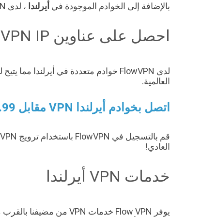
بالإضافة إلى الخوادم الموجودة في
أيرلندا
، لدى FlowVPN مئات الخوادم الموجودة في أكثر من 70 دولة مما يمنحك حرية شبكة VPN سريعة وغير محدودة.
احصل على عناوين VPN IP في أيرلندا
العالمية.
اتصل بخوادم أيرلندا VPN مقابل 1.99 دولار فقط!
قم بالتسجيل في FlowVPN باستخدام ترويج VPN / رمز القسيمة
العادي!
خدمات VPN أيرلندا