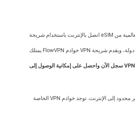
، ولدى FlowVPN بنية تحتية في هذه المنطقة مما يتيح لك وصولاً سريعًا وغير محدود إلى الإنترنت. توجد خوادم VPN الخاصة