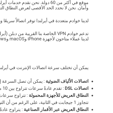
وأمان. نحن لا نحدد الحد الأقصى لعرض النطاق ا
لدينا خوادم متعددة في أيرلندا توفر اتصالاً سريعًا وم
لدينا عملاء متاحون لأجهزة iPhone وmacOS وWindows وAndroid –
يمكن أن تختلف سرعة اتصالات الإنترنت في أيرلند
اتصالات الألياف الضوئية
: يمكن أن تصل السرعة إلى 1 جيجابت في الثانية (1000 ميجابت في الثانية) في بع
اتصالات DSL
: تقدم عادةً سرعات تتراوح بين 10 ميجابت في الثانية و100 ميجابت في الثانية.
النطاق العريض للأجهزة المحمولة
تتجاوز 1 جيجابت في الثانية، على الرغم من أن التوفر يقتصر على مناطق حضرية معينة.
النطاق العريض عبر الأقمار الصناعية
: يتراوح عادةً من 10 ميجابت في الثانية إلى 50 ميجابت في الثانية، مع زمن وصول أعلى مق