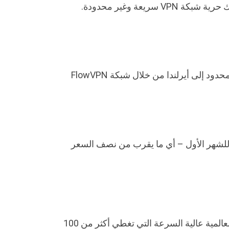
لدى FlowVPN خوادم متعددة في أيرلندا مما يتيح لك الوصول إلى عناوين IP المحلية. احصل على وصول VPN غير محدود إلى أيرلندا من خلال شبكة FlowVPN
ارًا فقط للشهر الأول – أي ما يقرب من نصف السعر
يوفر Flow VPN خدمات VPN من مضيفنا بالقرب من دبلن، أيرلندا. تعد الخوادم القريبة من دبلن جزءًا من شبكتنا العالمية عالية السرعة التي تغطي أكثر من 100