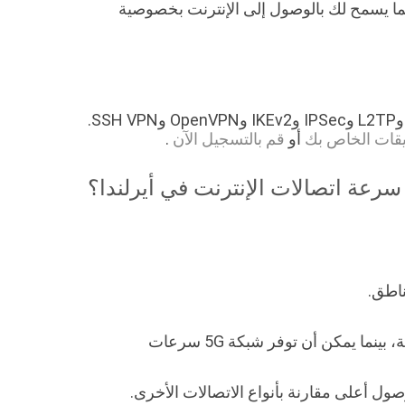
 مجانية، ونحمي بياناتك مما يسمح لك بالوصول إلى الإنترنت بخصوصية
تدعم خوادم VPN الخاصة بنا القريبة من دبلن (أيرلندا) بروتوكولات VPN القياسية بما في ذلك WireGuard وPPTP وL2TP وIPSec وIKEv2 وOpenVPN وSSH VPN.
أو
قم بالتسجيل الآن
.
سرعة اتصالات الإنترنت في أيرلندا؟
: تتراوح سرعات 4G عمومًا من 10 ميجابت في الثانية إلى 100 ميجابت في الثانية، بينما يمكن أن توفر شبكة 5G سرعات