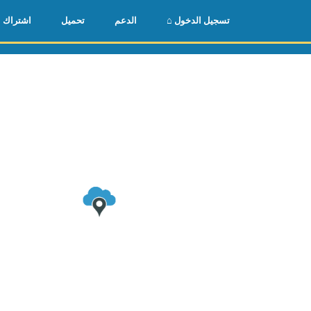
🌏
🇺🇸
⌂ تسجيل الدخول
الدعم
تحميل
اشتراك