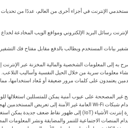
ستخدمي الإنترنت في أجزاء أخرى من العالم، عددًا من تحديات ا
الإنترنت رسائل البريد الإلكتروني ومواقع الويب المخادعة لخد
تشفير بيانات المستخدم ويطالب بالدفع مقابل مفتاح فك التشفير
 به إلى المعلومات الشخصية والمالية المخزنة عبر الإنترنت إ
فشاء معلومات سرية من خلال الحيل النفسية وأساليب التلاعب.
دمين يعتمدون على كلمات مرور ضعيفة أو مُعاد استخدامها، مم
 غير المصححة على عيوب أمنية يمكن للمتسللين استغلالها للوص
ستخدمين لهجمات التنصت وهجمات الوسيط.
يمكن استغلالها إذا لم يتم تأمينها بشكل صحيح.
م المنصات الاجتماعية للتنمر والمضايقة ونشر المعلومات المض