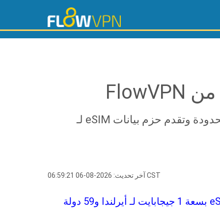
تقدم Flow VPN خدمات أيرلندا VPN غير محدودة وتقدم حزم بيانات eSIM لـ
آخر تحديث: 2026-08-06 06:59:21 CST
احصل على شبكة VPN غير محدودة وبطاقة eSIM بسعة 1 جيجابايت لـ أيرلندا و59 دولة