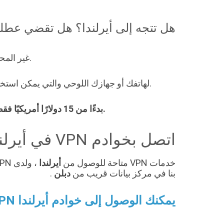
هل تتجه إلى أيرلندا؟ هل تقضي عطل
اتصل بالإنترنت باستخدام شريحة eSIM العالمية من FlowVPN في أيرلندا، أو اتصل بخوادم أيرلندا VPN غير المحدودة لدينا.
يمتلك FlowVPN خوادم VPN في أكثر من 70 دولة، ويقدم شريحة eSIM عالمية ممكّنة لشبكة 4G لهاتفك أو جهازك اللوحي والتي يمكن استخدامها في أيرلندا.
بدءًا من 15 دولارًا أمريكيًا فقط.
اتصل بخوادم VPN في أيرلندا
خدمات VPN متاحة للوصول من
أيرلندا
بنا في مركز بيانات قريب من
دبلن
.
يمكنك الوصول إلى خوادم أيرلندا VPN باستخدام FlowVPN الآن