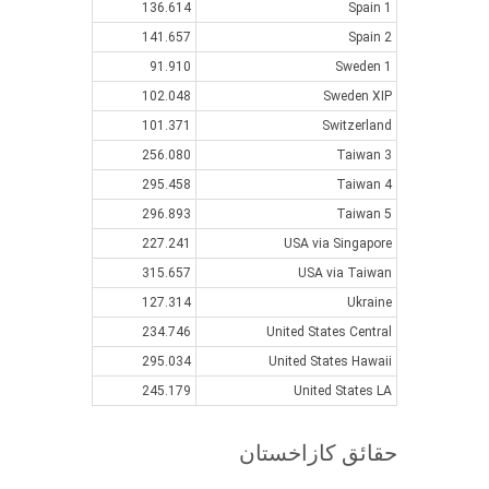
136.614
Spain 1
141.657
Spain 2
91.910
Sweden 1
102.048
Sweden XIP
101.371
Switzerland
256.080
Taiwan 3
295.458
Taiwan 4
296.893
Taiwan 5
227.241
USA via Singapore
315.657
USA via Taiwan
127.314
Ukraine
234.746
United States Central
295.034
United States Hawaii
245.179
United States LA
حقائق كازاخستان