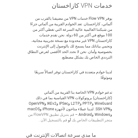
خدمات VPN كازاخستان
يوفر Flow VPN خدمات VPN من مضيفنا بالقرب من
ألماتي، كازاخستان. تعد الخوادم القريبة من ألماتي جزءًا
من شبكتنا العالمية عالية السرعة التي تغطي أكثر من
100 موقع في أكثر من 60 دولة. نحن نقدم خدمات
كازاخستان VPN غير محدودة مع نسخة تجريبية مجانية،
ونحمي بياناتك مما يسمح لك بالوصول إلى الإنترنت
بخصوصية وأمان. نحن لا نحدد الحد الأقصى لعرض النطاق
الترددي الخاص بك بشكل مصطنع.
لدينا خوادم متعددة في كازاخستان توفر اتصالاً سريعًا
وموثوقًا.
تدعم خوادم VPN الخاصة بنا القريبة من ألماتي
(كازاخستان) بروتوكولات VPN القياسية بما في ذلك
WireGuard وPPTP وL2TP وIPSec وIKEv2 وOpenVPN
وSSH VPN. لدينا عملاء متاحون لأجهزة iPhone وmacOS
وWindows وAndroid –
قم بتنزيل تطبيق FlowVPN من
متجر التطبيقات الخاص بك
أو
قم بالتسجيل الآن
.
ما مدى سرعة اتصالات الإنترنت في