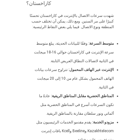
كازاخستان؟
شهدت سرعات الاتصال بالإنترنت في كازاخستان تحسنًا
كبيرًا على مر السنين. ومع ذلك، يمكن أن تختلف حسب
المنطقة ونوع الاتصال. فيما يلي بعض النقاط الرئيسية:
متوسط السرعة:
وفقًا للبيانات الحديثة، يبلغ متوسط
سرعة الإنترنت في كازاخستان حوالي 16-18 ميجابت
في الثانية لاتصالات النطاق العريض الثابتة.
الإنترنت عبر الهاتف المحمول:
تتراوح سرعات بيانات
الهاتف المحمول بشكل عام من 10 إلى 20 ميجابت
في الثانية.
المناطق الحضرية مقابل المناطق الريفية:
عادةً ما
تكون السرعات أسرع في المناطق الحضرية مثل
ألماتي ونور سلطان مقارنة بالمناطق الريفية.
مزودو الخدمة:
يقدم مقدمو الخدمات الرئيسيون مثل
Kazakhtelecom وBeeline وKcell باقات إنترنت
متنوعة بسرعات مختلفة.