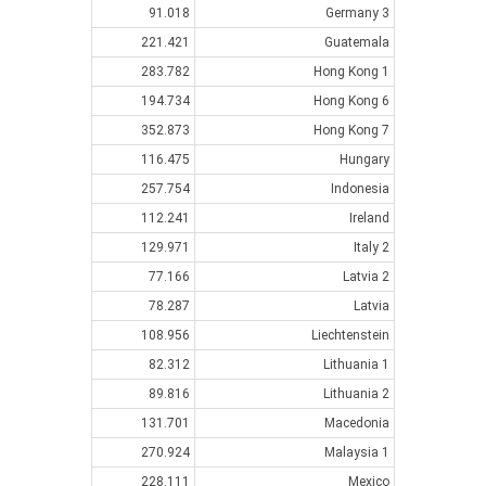
91.018
Germany 3
221.421
Guatemala
283.782
Hong Kong 1
194.734
Hong Kong 6
352.873
Hong Kong 7
116.475
Hungary
257.754
Indonesia
112.241
Ireland
129.971
Italy 2
77.166
Latvia 2
78.287
Latvia
108.956
Liechtenstein
82.312
Lithuania 1
89.816
Lithuania 2
131.701
Macedonia
270.924
Malaysia 1
228.111
Mexico