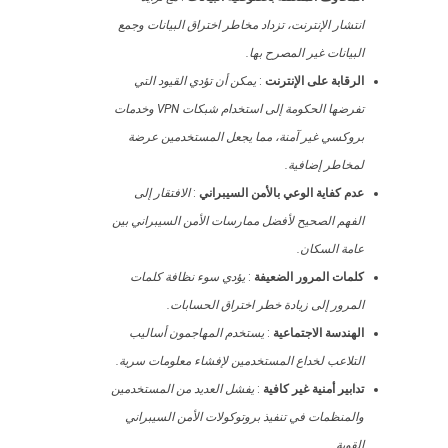
انتشار الإنترنت، تزداد مخاطر اختراق البيانات وجمع
البيانات غير المصرح بها.
الرقابة على الإنترنت
:
يمكن أن تؤدي القيود التي
تفرضها الحكومة إلى استخدام شبكات VPN وخدمات
بروكسي غير آمنة، مما يجعل المستخدمين عرضة
لمخاطر إضافية.
عدم كفاية الوعي بالأمن السيبراني
:
الافتقار إلى
الفهم الصحيح لأفضل ممارسات الأمن السيبراني بين
عامة السكان.
كلمات المرور الضعيفة
:
يؤدي سوء نظافة كلمات
المرور إلى زيادة خطر اختراق الحسابات.
الهندسة الاجتماعية
:
يستخدم المهاجمون أساليب
التلاعب لخداع المستخدمين لإفشاء معلومات سرية.
تدابير أمنية غير كافية
:
يفشل العديد من المستخدمين
والمنظمات في تنفيذ بروتوكولات الأمن السيبراني
القوية.