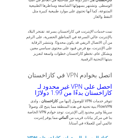
كازاخستان
هي أكبر دولة غير ساحلية في العالم في آسيا
الوسطى. وتشتهر بسهولها الشاسعة ومناظرها الطبيعية
المتنوعة، كما أنها تحتوي على موارد طبيعية كبيرة مثل
النفط والغاز.
نمت
خدمات الإنترنت
في كازاخستان بسرعة. تفتخر البلاد
بالإنترنت عالي السرعة في المناطق الحضرية، على الرغم
من أن الاتصال الريفي قد يكون محدودًا. وتنتشر الرقابة
على الإنترنت، مع فرض قيود على محتوى سياسي معين.
وبشكل عام، تخطو كازاخستان خطوات واسعة لتعزيز
بنيتها التحتية الرقمية.
اتصل بخوادم VPN في كازاخستان
احصل على VPN غير محدود لـ
كازاخستان بدءًا من 1.99 دولارًا
تتوفر خدمات VPN للوصول إليها من
كازاخستان
، ولدى
FlowVPN بنية تحتية في هذه المنطقة مما يتيح لك وصولاً
سريعًا وغير محدود إلى الإنترنت. توجد خوادم VPN الخاصة
بنا في مركز بيانات قريب من
ألماتي
مما يوفر إنترنت
عالمي آمن للعملاء في أستانا.