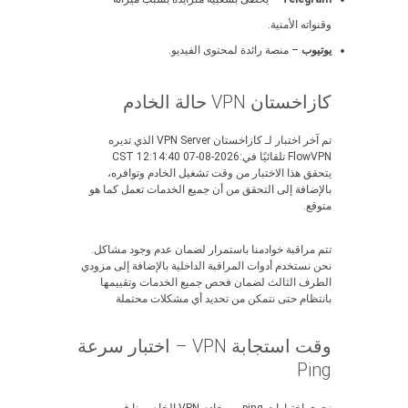
وقنواته الأمنية.
يوتيوب
– منصة رائدة لمحتوى الفيديو.
كازاخستان VPN حالة الخادم
تم آخر اختبار لـ كازاخستان VPN Server الذي تديره
FlowVPN تلقائيًا في:2026-08-07 12:14:40 CST
يتحقق هذا الاختبار من وقت تشغيل الخادم وتوافره،
بالإضافة إلى التحقق من أن جميع الخدمات تعمل كما هو
متوقع.
تتم مراقبة خوادمنا باستمرار لضمان عدم وجود مشاكل.
نحن نستخدم أدوات المراقبة الداخلية بالإضافة إلى مزودي
الطرف الثالث لضمان فحص جميع الخدمات وتقييمها
بانتظام حتى نتمكن من تحديد أي مشكلات محتملة
وقت استجابة VPN – اختبار سرعة
Ping