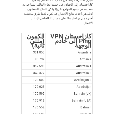
نجري اختبارات ping من خادم VPN الخاص بنا في
كازاخستان إلى الخوادم في جميع أنحاء العالم. لدينا خوادم
متعددة في جميع المواقع تقريبًا ولكن النتائج المنشورة
أدناه هي أحدث نتائج الاختبار. قد يكون لدينا طرق محسّنة
أسرع من موقعك بناءً على مسار IP الخاص بك عند
الاتصال.
كازاخستان VPN
الكمون
Ping إلى خادم
(مللي
الوجهة
ثانية)
331.855
Argentina
85.739
Armenia
367.590
Australia 1
349.377
Australia 3
103.603
Azerbaijan 2
179.028
Azerbaijan
170.595
Bahrain (UK)
175.913
Bahrain (USA)
176.552
Bahrain