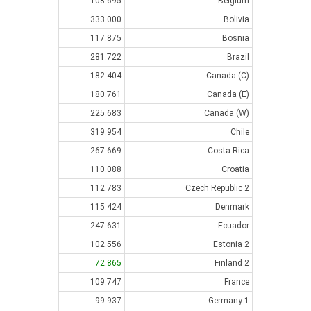
108.695
Belgium
333.000
Bolivia
117.875
Bosnia
281.722
Brazil
182.404
Canada (C)
180.761
Canada (E)
225.683
Canada (W)
319.954
Chile
267.669
Costa Rica
110.088
Croatia
112.783
Czech Republic 2
115.424
Denmark
247.631
Ecuador
102.556
Estonia 2
72.865
Finland 2
109.747
France
99.937
Germany 1