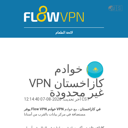
🌏
🇺🇸
لائحة الطعام
خوادم
كازاخستان VPN
غير محدودة
آخر تحديث: 2026-08-07 12:14:40 CST
يوفر Flow VPN خوادم VPN في كازاخستان
، مع خوادم
مستضافة في مركز بيانات بالقرب من أستانا.