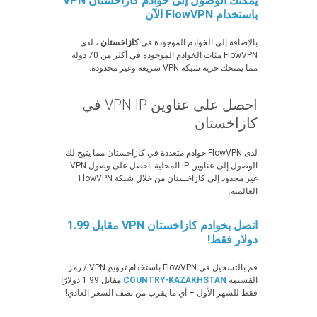
يمكنك الوصول إلى خوادم كازاخستان VPN
باستخدام FlowVPN الآن
بالإضافة إلى الخوادم الموجودة في
كازاخستان
، لدى
FlowVPN مئات الخوادم الموجودة في أكثر من 70 دولة
مما يمنحك حرية شبكة VPN سريعة وغير محدودة.
احصل على عناوين VPN IP في
كازاخستان
لدى FlowVPN خوادم متعددة في كازاخستان مما يتيح لك
الوصول إلى عناوين IP المحلية. احصل على وصول VPN
غير محدود إلى كازاخستان من خلال شبكة FlowVPN
العالمية.
اتصل بخوادم كازاخستان VPN مقابل 1.99
دولار فقط!
قم بالتسجيل في FlowVPN باستخدام ترويج VPN / رمز
القسيمة
COUNTRY-KAZAKHSTAN
مقابل 1.99 دولارًا
فقط للشهر الأول – أي ما يقرب من نصف السعر العادي!