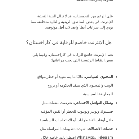
على الرغم من التحسينات، قد لا تزال البنية التحتية
للإنترنت في بعض المناطق الريفية والنائية متخلفة، مما
يؤدي إلى سرعات أبطأ واتصالات أقل موثوقية.
هل الإنترنت خاضع للرقابة في كازاخستان؟
نعم، الإنترنت خاضع للرقابة في كازاخستان. وفيما يلي
بعض النقاط الرئيسية التي يجب مراعاتها:
المحتوى السياسي:
غالبًا ما يتم تقييد أو حظر مواقع
الويب والمحتوى الذي ينتقد الحكومة أو يروج
للمعارضة السياسية.
وسائل التواصل الاجتماعي:
تعرضت منصات مثل
فيسبوك وتويتر ويوتيوب للحظر أو القيود المؤقتة
خلال أوقات الاضطرابات أو الاحتجاجات السياسية.
خدمات الاتصالات:
شهدت تطبيقات المراسلة مثل
Telegram وWhatsApp اضطرابات، خاصة خلال