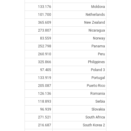
133.176
Moldova
101.700
Netherlands
365.609
New Zealand
273.807
Nicaragua
83.559
Norway
252.798
Panama
260.910
Peru
325.866
Philippines
97.405
Poland 3
133.919
Portugal
205.087
Puerto Rico
126.136
Romania
118.893
Serbia
96.939
Slovakia
271.521
South Africa
216.687
South Korea 2