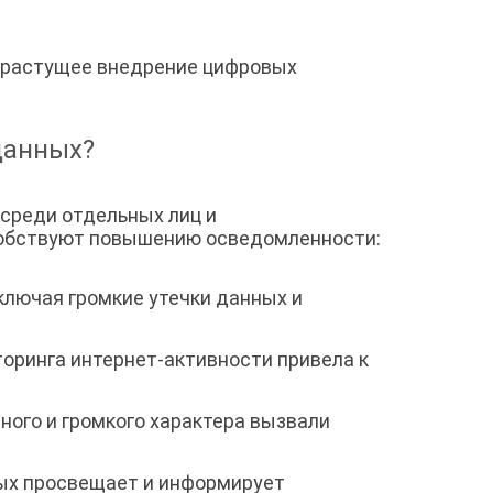
и растущее внедрение цифровых
данных?
среди отдельных лиц и
особствуют повышению осведомленности:
ключая громкие утечки данных и
оринга интернет-активности привела к
ого и громкого характера вызвали
ых просвещает и информирует