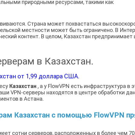
ельными природными ресурсами, такими как
звиваются. Страна может похвастаться высокоскор
сельской местности может быть ограничено. В Инте
еский контент. В целом, Казахстан предпринимает
рверам в Казахстан.
стан от 1,99 доллара США.
ресу
Казахстан
, а у FlowVPN есть инфраструктура в
Наши VPN-серверы находятся в центре обработки да
иентов в Астана.
ерам Казахстан с помощью FlowVPN пр
меет сотни серверов, расположенных в более чем 70