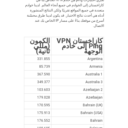
نجري اختبارات ping من خادم VPN الخاص بنا في
كازاخستان إلى الخوادم في جميع أنحاء العالم. لدينا خوادم
متعددة في جميع المواقع تقريبًا ولكن النتائج المنشورة
أدناه هي أحدث نتائج الاختبار. قد يكون لدينا طرق محسّنة
أسرع من موقعك بناءً على مسار IP الخاص بك عند
الاتصال.
كازاخستان VPN
الكمون
Ping إلى خادم
(مللي
الوجهة
ثانية)
331.855
Argentina
85.739
Armenia
367.590
Australia 1
349.377
Australia 3
103.603
Azerbaijan 2
179.028
Azerbaijan
170.595
Bahrain (UK)
175.913
Bahrain (USA)
176.552
Bahrain