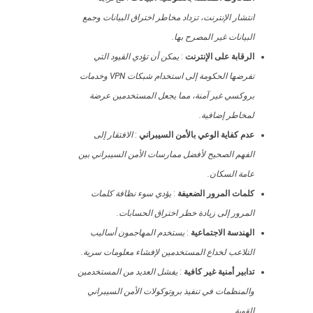
انتشار الإنترنت، تزداد مخاطر اختراق البيانات وجمع
البيانات غير المصرح بها.
الرقابة على الإنترنت
:
يمكن أن تؤدي القيود التي
تفرضها الحكومة إلى استخدام شبكات VPN وخدمات
بروكسي غير آمنة، مما يجعل المستخدمين عرضة
لمخاطر إضافية.
عدم كفاية الوعي بالأمن السيبراني
:
الافتقار إلى
الفهم الصحيح لأفضل ممارسات الأمن السيبراني بين
عامة السكان.
كلمات المرور الضعيفة
:
يؤدي سوء نظافة كلمات
المرور إلى زيادة خطر اختراق الحسابات.
الهندسة الاجتماعية
:
يستخدم المهاجمون أساليب
التلاعب لخداع المستخدمين لإفشاء معلومات سرية.
تدابير أمنية غير كافية
:
يفشل العديد من المستخدمين
والمنظمات في تنفيذ بروتوكولات الأمن السيبراني
القوية.