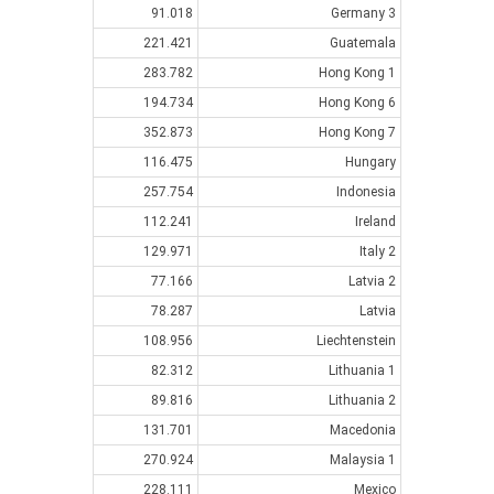
91.018
Germany 3
221.421
Guatemala
283.782
Hong Kong 1
194.734
Hong Kong 6
352.873
Hong Kong 7
116.475
Hungary
257.754
Indonesia
112.241
Ireland
129.971
Italy 2
77.166
Latvia 2
78.287
Latvia
108.956
Liechtenstein
82.312
Lithuania 1
89.816
Lithuania 2
131.701
Macedonia
270.924
Malaysia 1
228.111
Mexico