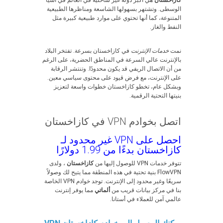
كازاخستان
هي أكبر دولة غير ساحلية في العالم في آسيا
الوسطى. وتشتهر بسهولها الشاسعة ومناظرها الطبيعية
المتنوعة، كما أنها تحتوي على موارد طبيعية كبيرة مثل
النفط والغاز.
نمت
خدمات الإنترنت
في كازاخستان بسرعة. تفتخر البلاد
بالإنترنت عالي السرعة في المناطق الحضرية، على الرغم
من أن الاتصال الريفي قد يكون محدودًا. وتنتشر الرقابة
على الإنترنت، مع فرض قيود على محتوى سياسي معين.
وبشكل عام، تخطو كازاخستان خطوات واسعة لتعزيز
بنيتها التحتية الرقمية.
اتصل بخوادم VPN في كازاخستان
احصل على VPN غير محدود لـ
كازاخستان بدءًا من 1.99 دولارًا
تتوفر خدمات VPN للوصول إليها من
كازاخستان
، ولدى
FlowVPN بنية تحتية في هذه المنطقة مما يتيح لك وصولاً
سريعًا وغير محدود إلى الإنترنت. توجد خوادم VPN الخاصة
بنا في مركز بيانات قريب من
ألماتي
مما يوفر إنترنت
عالمي آمن للعملاء في أستانا.