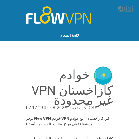
🌏
🇺🇸
لائحة الطعام
خوادم
كازاخستان VPN
غير محدودة
آخر تحديث: 2026-08-09 02:17:19 CST
يوفر Flow VPN خوادم VPN في كازاخستان
، مع خوادم
مستضافة في مركز بيانات بالقرب من أستانا.