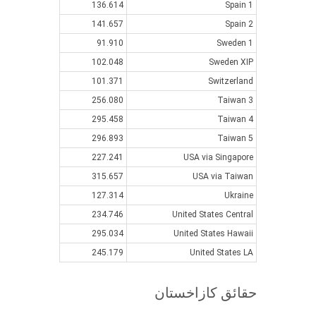
136.614
Spain 1
141.657
Spain 2
91.910
Sweden 1
102.048
Sweden XIP
101.371
Switzerland
256.080
Taiwan 3
295.458
Taiwan 4
296.893
Taiwan 5
227.241
USA via Singapore
315.657
USA via Taiwan
127.314
Ukraine
234.746
United States Central
295.034
United States Hawaii
245.179
United States LA
حقائق كازاخستان