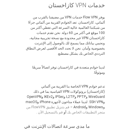
خدمات VPN كازاخستان
يوفر Flow VPN خدمات VPN من مضيفنا بالقرب من
ألماتي، كازاخستان. تعد الخوادم القريبة من ألماتي جزءًا
من شبكتنا العالمية عالية السرعة التي تغطي أكثر من
100 موقع في أكثر من 60 دولة. نحن نقدم خدمات
كازاخستان VPN غير محدودة مع نسخة تجريبية مجانية،
ونحمي بياناتك مما يسمح لك بالوصول إلى الإنترنت
بخصوصية وأمان. نحن لا نحدد الحد الأقصى لعرض النطاق
الترددي الخاص بك بشكل مصطنع.
لدينا خوادم متعددة في كازاخستان توفر اتصالاً سريعًا
وموثوقًا.
تدعم خوادم VPN الخاصة بنا القريبة من ألماتي
(كازاخستان) بروتوكولات VPN القياسية بما في ذلك
WireGuard وPPTP وL2TP وIPSec وIKEv2 وOpenVPN
وSSH VPN. لدينا عملاء متاحون لأجهزة iPhone وmacOS
وWindows وAndroid –
قم بتنزيل تطبيق FlowVPN من
متجر التطبيقات الخاص بك
أو
قم بالتسجيل الآن
.
ما مدى سرعة اتصالات الإنترنت في