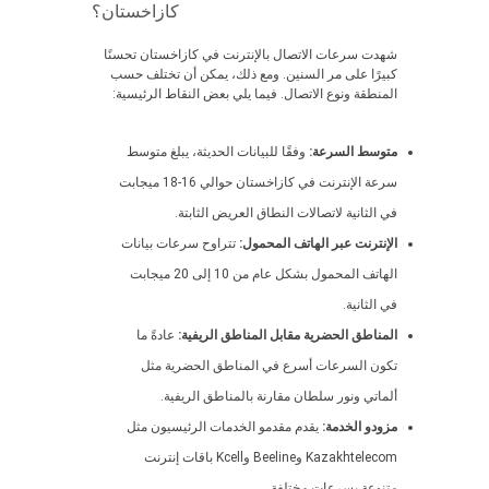
كازاخستان؟
شهدت سرعات الاتصال بالإنترنت في كازاخستان تحسنًا
كبيرًا على مر السنين. ومع ذلك، يمكن أن تختلف حسب
المنطقة ونوع الاتصال. فيما يلي بعض النقاط الرئيسية:
متوسط السرعة:
وفقًا للبيانات الحديثة، يبلغ متوسط
سرعة الإنترنت في كازاخستان حوالي 16-18 ميجابت
في الثانية لاتصالات النطاق العريض الثابتة.
الإنترنت عبر الهاتف المحمول:
تتراوح سرعات بيانات
الهاتف المحمول بشكل عام من 10 إلى 20 ميجابت
في الثانية.
المناطق الحضرية مقابل المناطق الريفية:
عادةً ما
تكون السرعات أسرع في المناطق الحضرية مثل
ألماتي ونور سلطان مقارنة بالمناطق الريفية.
مزودو الخدمة:
يقدم مقدمو الخدمات الرئيسيون مثل
Kazakhtelecom وBeeline وKcell باقات إنترنت
متنوعة بسرعات مختلفة.