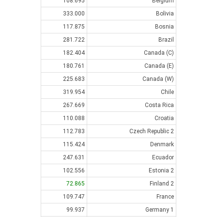
108.695
Belgium
333.000
Bolivia
117.875
Bosnia
281.722
Brazil
182.404
Canada (C)
180.761
Canada (E)
225.683
Canada (W)
319.954
Chile
267.669
Costa Rica
110.088
Croatia
112.783
Czech Republic 2
115.424
Denmark
247.631
Ecuador
102.556
Estonia 2
72.865
Finland 2
109.747
France
99.937
Germany 1