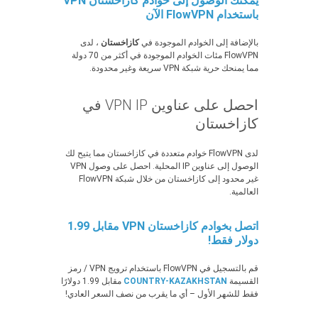
يمكنك الوصول إلى خوادم كازاخستان VPN
باستخدام FlowVPN الآن
بالإضافة إلى الخوادم الموجودة في
كازاخستان
، لدى
FlowVPN مئات الخوادم الموجودة في أكثر من 70 دولة
مما يمنحك حرية شبكة VPN سريعة وغير محدودة.
احصل على عناوين VPN IP في
كازاخستان
لدى FlowVPN خوادم متعددة في كازاخستان مما يتيح لك
الوصول إلى عناوين IP المحلية. احصل على وصول VPN
غير محدود إلى كازاخستان من خلال شبكة FlowVPN
العالمية.
اتصل بخوادم كازاخستان VPN مقابل 1.99
دولار فقط!
قم بالتسجيل في FlowVPN باستخدام ترويج VPN / رمز
القسيمة
COUNTRY-KAZAKHSTAN
مقابل 1.99 دولارًا
فقط للشهر الأول – أي ما يقرب من نصف السعر العادي!