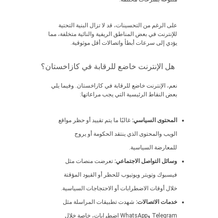
على الرغم من التحسينات، قد لا تزال البنية التحتية
للإنترنت في بعض المناطق الريفية والنائية متخلفة، مما
يؤدي إلى سرعات أبطأ واتصالات أقل موثوقية.
هل الإنترنت خاضع للرقابة في كازاخستان؟
نعم، الإنترنت خاضع للرقابة في كازاخستان. وفيما يلي
بعض النقاط الرئيسية التي يجب مراعاتها:
المحتوى السياسي:
غالبًا ما يتم تقييد أو حظر مواقع
الويب والمحتوى الذي ينتقد الحكومة أو يروج
للمعارضة السياسية.
وسائل التواصل الاجتماعي:
تعرضت منصات مثل
فيسبوك وتويتر ويوتيوب للحظر أو القيود المؤقتة
خلال أوقات الاضطرابات أو الاحتجاجات السياسية.
خدمات الاتصالات:
شهدت تطبيقات المراسلة مثل
Telegram وWhatsApp اضطرابات، خاصة خلال