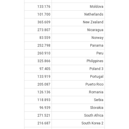
133.176
Moldova
101.700
Netherlands
365.609
New Zealand
273.807
Nicaragua
83.559
Norway
252.798
Panama
260.910
Peru
325.866
Philippines
97.405
Poland 3
133.919
Portugal
205.087
Puerto Rico
126.136
Romania
118.893
Serbia
96.939
Slovakia
271.521
South Africa
216.687
South Korea 2