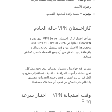
وقنواته الأمنية.
يوتيوب
– منصة رائدة لمحتوى الفيديو.
كازاخستان VPN حالة الخادم
تم آخر اختبار لـ كازاخستان VPN Server الذي تديره
FlowVPN تلقائيًا في:2026-08-09 02:17:19 CST
يتحقق هذا الاختبار من وقت تشغيل الخادم وتوافره،
بالإضافة إلى التحقق من أن جميع الخدمات تعمل كما هو
متوقع.
تتم مراقبة خوادمنا باستمرار لضمان عدم وجود مشاكل.
نحن نستخدم أدوات المراقبة الداخلية بالإضافة إلى مزودي
الطرف الثالث لضمان فحص جميع الخدمات وتقييمها
بانتظام حتى نتمكن من تحديد أي مشكلات محتملة
وقت استجابة VPN – اختبار سرعة
Ping