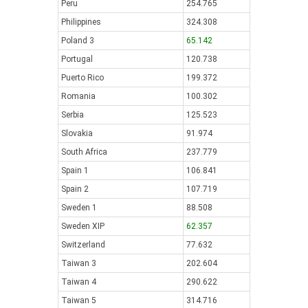
Peru
254.765
Philippines
324.308
Poland 3
65.142
Portugal
120.738
Puerto Rico
199.372
Romania
100.302
Serbia
125.523
Slovakia
91.974
South Africa
237.779
Spain 1
106.841
Spain 2
107.719
Sweden 1
88.508
Sweden XIP
62.357
Switzerland
77.632
Taiwan 3
202.604
Taiwan 4
290.622
Taiwan 5
314.716