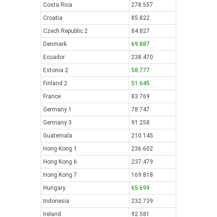
Costa Rica
278.557
Croatia
85.822
Czech Republic 2
84.827
Denmark
69.887
Ecuador
238.470
Estonia 2
58.777
Finland 2
51.645
France
83.769
Germany 1
78.747
Germany 3
91.258
Guatemala
210.145
Hong Kong 1
236.602
Hong Kong 6
237.479
Hong Kong 7
169.818
Hungary
65.699
Indonesia
232.739
Ireland
92.581