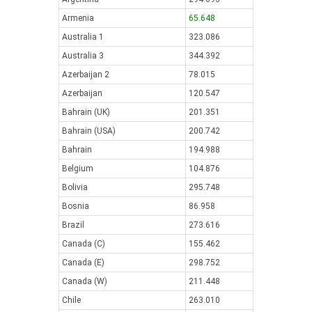
Armenia
65.648
Australia 1
323.086
Australia 3
344.392
Azerbaijan 2
78.015
Azerbaijan
120.547
Bahrain (UK)
201.351
Bahrain (USA)
200.742
Bahrain
194.988
Belgium
104.876
Bolivia
295.748
Bosnia
86.958
Brazil
273.616
Canada (C)
155.462
Canada (E)
298.752
Canada (W)
211.448
Chile
263.010