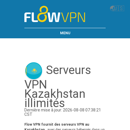
🌏
🇺🇸
MENU
Serveurs
VPN
Kazakhstan
illimités
Dernière mise à jour: 2026-08-08 07:38:21
CST
Flow VPN fournit des serveurs VPN au
Kazakhstan
, avec des serveurs hébergés dans un