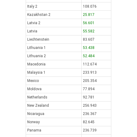
Italy 2
108.076
Kazakhstan 2
25.817
Latvia 2
56.601
Latvia
55.582
Liechtenstein
83.607
Lithuania 1
53.438
Lithuania 2
52.484
Macedonia
112.674
Malaysia 1
233.913
Mexico
205.354
Moldova
77.894
Netherlands
92.781
New Zealand
256.943
Nicaragua
236.367
Norway
82.645
Panama
236.739