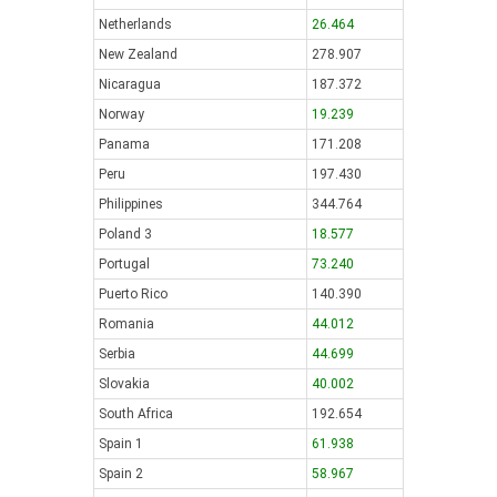
Netherlands
26.464
New Zealand
278.907
Nicaragua
187.372
Norway
19.239
Panama
171.208
Peru
197.430
Philippines
344.764
Poland 3
18.577
Portugal
73.240
Puerto Rico
140.390
Romania
44.012
Serbia
44.699
Slovakia
40.002
South Africa
192.654
Spain 1
61.938
Spain 2
58.967