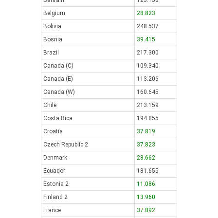
Bahrain
123.158
Belgium
28.823
Bolivia
248.537
Bosnia
39.415
Brazil
217.300
Canada (C)
109.340
Canada (E)
113.206
Canada (W)
160.645
Chile
213.159
Costa Rica
194.855
Croatia
37.819
Czech Republic 2
37.823
Denmark
28.662
Ecuador
181.655
Estonia 2
11.086
Finland 2
13.960
France
37.892