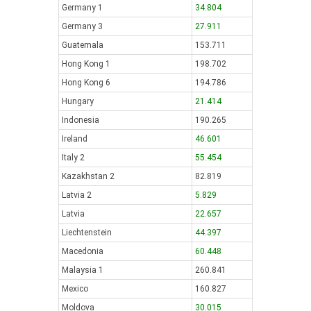
Germany 1
34.804
Germany 3
27.911
Guatemala
153.711
Hong Kong 1
198.702
Hong Kong 6
194.786
Hungary
21.414
Indonesia
190.265
Ireland
46.601
Italy 2
55.454
Kazakhstan 2
82.819
Latvia 2
5.829
Latvia
22.657
Liechtenstein
44.397
Macedonia
60.448
Malaysia 1
260.841
Mexico
160.827
Moldova
30.015