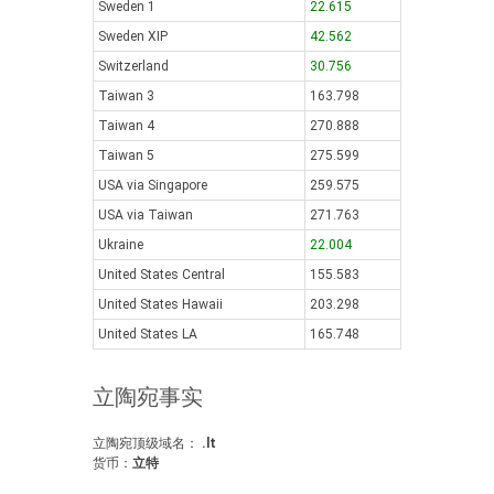
Sweden 1
22.615
Sweden XIP
42.562
Switzerland
30.756
Taiwan 3
163.798
Taiwan 4
270.888
Taiwan 5
275.599
USA via Singapore
259.575
USA via Taiwan
271.763
Ukraine
22.004
United States Central
155.583
United States Hawaii
203.298
United States LA
165.748
立陶宛事实
立陶宛顶级域名：
.lt
货币：
立特