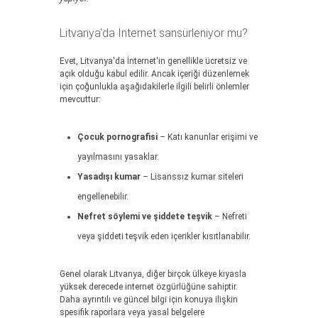
Litvanya'da İnternet sansürleniyor mu?
Evet, Litvanya'da İnternet'in genellikle ücretsiz ve
açık olduğu kabul edilir. Ancak içeriği düzenlemek
için çoğunlukla aşağıdakilerle ilgili belirli önlemler
mevcuttur:
Çocuk pornografisi
– Katı kanunlar erişimi ve
yayılmasını yasaklar.
Yasadışı kumar
– Lisanssız kumar siteleri
engellenebilir.
Nefret söylemi ve şiddete teşvik
– Nefreti
veya şiddeti teşvik eden içerikler kısıtlanabilir.
Genel olarak Litvanya, diğer birçok ülkeye kıyasla
yüksek derecede internet özgürlüğüne sahiptir.
Daha ayrıntılı ve güncel bilgi için konuya ilişkin
spesifik raporlara veya yasal belgelere