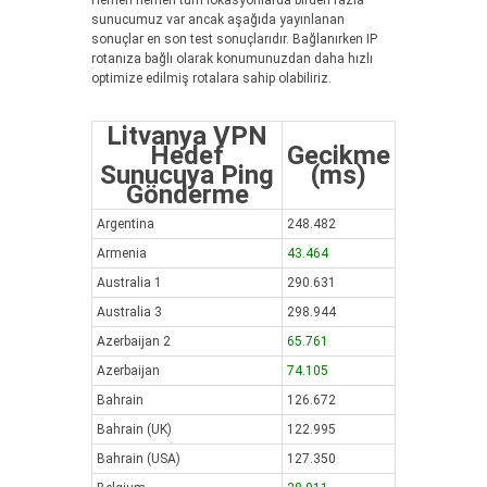
Hemen hemen tüm lokasyonlarda birden fazla
sunucumuz var ancak aşağıda yayınlanan
sonuçlar en son test sonuçlarıdır. Bağlanırken IP
rotanıza bağlı olarak konumunuzdan daha hızlı
optimize edilmiş rotalara sahip olabiliriz.
Litvanya VPN
Hedef
Gecikme
Sunucuya Ping
(ms)
Gönderme
Argentina
248.482
Armenia
43.464
Australia 1
290.631
Australia 3
298.944
Azerbaijan 2
65.761
Azerbaijan
74.105
Bahrain
126.672
Bahrain (UK)
122.995
Bahrain (USA)
127.350