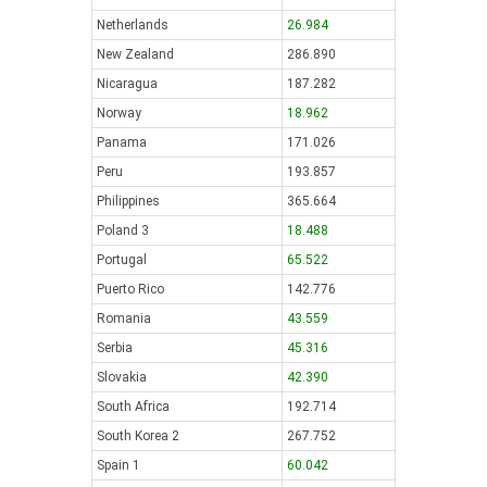
Netherlands
26.984
New Zealand
286.890
Nicaragua
187.282
Norway
18.962
Panama
171.026
Peru
193.857
Philippines
365.664
Poland 3
18.488
Portugal
65.522
Puerto Rico
142.776
Romania
43.559
Serbia
45.316
Slovakia
42.390
South Africa
192.714
South Korea 2
267.752
Spain 1
60.042