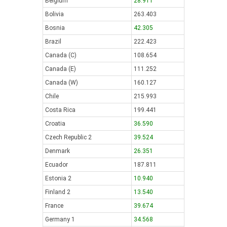
Belgium
28.911
Bolivia
263.403
Bosnia
42.305
Brazil
222.423
Canada (C)
108.654
Canada (E)
111.252
Canada (W)
160.127
Chile
215.993
Costa Rica
199.441
Croatia
36.590
Czech Republic 2
39.524
Denmark
26.351
Ecuador
187.811
Estonia 2
10.940
Finland 2
13.540
France
39.674
Germany 1
34.568