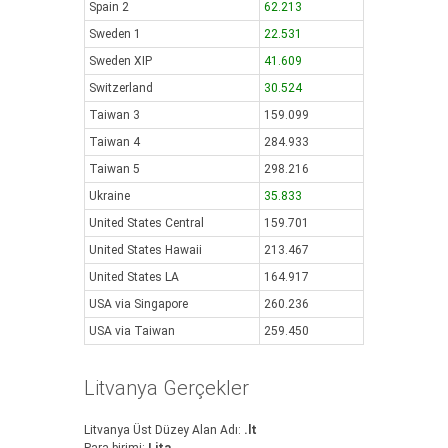
Spain 2
62.213
Sweden 1
22.531
Sweden XIP
41.609
Switzerland
30.524
Taiwan 3
159.099
Taiwan 4
284.933
Taiwan 5
298.216
Ukraine
35.833
United States Central
159.701
United States Hawaii
213.467
United States LA
164.917
USA via Singapore
260.236
USA via Taiwan
259.450
Litvanya Gerçekler
Litvanya Üst Düzey Alan Adı:
.lt