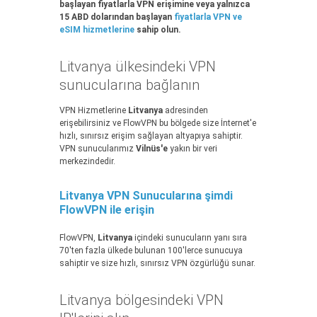
başlayan fiyatlarla VPN erişimine veya yalnızca
15 ABD dolarından başlayan
fiyatlarla VPN ve
eSIM hizmetlerine
sahip olun.
Litvanya ülkesindeki VPN
sunucularına bağlanın
VPN Hizmetlerine
Litvanya
adresinden
erişebilirsiniz ve FlowVPN bu bölgede size İnternet'e
hızlı, sınırsız erişim sağlayan altyapıya sahiptir.
VPN sunucularımız
Vilnüs'e
yakın bir veri
merkezindedir.
Litvanya VPN Sunucularına şimdi
FlowVPN ile erişin
FlowVPN,
Litvanya
içindeki sunucuların yanı sıra
70'ten fazla ülkede bulunan 100'lerce sunucuya
sahiptir ve size hızlı, sınırsız VPN özgürlüğü sunar.
Litvanya bölgesindeki VPN