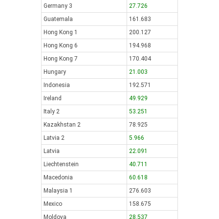
Germany 3
27.726
Guatemala
161.683
Hong Kong 1
200.127
Hong Kong 6
194.968
Hong Kong 7
170.404
Hungary
21.003
Indonesia
192.571
Ireland
49.929
Italy 2
53.251
Kazakhstan 2
78.925
Latvia 2
5.966
Latvia
22.091
Liechtenstein
40.711
Macedonia
60.618
Malaysia 1
276.603
Mexico
158.675
Moldova
28.537