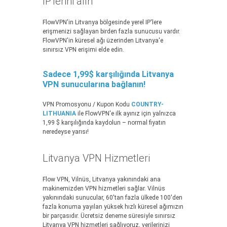
IP'lerini alın
FlowVPN'in Litvanya bölgesinde yerel IP'lere
erişmenizi sağlayan birden fazla sunucusu vardır.
FlowVPN'in küresel ağı üzerinden Litvanya'e
sınırsız VPN erişimi elde edin.
Sadece 1,99$ karşılığında Litvanya
VPN sunucularına bağlanın!
VPN Promosyonu / Kupon Kodu
COUNTRY-
LITHUANIA
ile FlowVPN'e ilk ayınız için yalnızca
1,99 $ karşılığında kaydolun – normal fiyatın
neredeyse yarısı!
Litvanya VPN Hizmetleri
Flow VPN, Vilnüs, Litvanya yakınındaki ana
makinemizden VPN hizmetleri sağlar. Vilnüs
yakınındaki sunucular, 60'tan fazla ülkede 100'den
fazla konuma yayılan yüksek hızlı küresel ağımızın
bir parçasıdır. Ücretsiz deneme süresiyle sınırsız
Litvanya VPN hizmetleri sağlıyoruz, verilerinizi