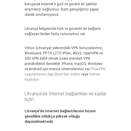
koruyarak İnternet'e gizli ve güvenli bir şekilde
erişmenizi sağlıyoruz. Bant genişliğinizi yapay
olarak sınırlamıyoruz.
Litvanya bölgesinde hızlı ve güvenilir bir bağlantı
sağlayan birden fazla sunucumuz var.
Vilnüs (Litvanya) yakınındaki VPN Sunucularımız,
WireGuard, PPTP, L2TP, IPSec, IKEv2, OpenVPN ve
SSH VPN dahil olmak üzere standart VPN
protokollerini destekler. iPhone, macOS, Windows
ve Android için mevcut istemcilerimiz var;
FlowVPN
uygulamasını App Store'dan indirin
veya
hemen
kaydolun
.
Litvanya'da İnternet bağlantıları ne kadar
hızlı?
Litvanya'da İnternet bağlantılarının hızının
genellikle oldukça yüksek olduğu
düşünülmektedir.