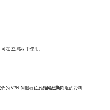
M，可在 立陶宛 中使用。
們的 VPN 伺服器位於
維爾紐斯
附近的資料