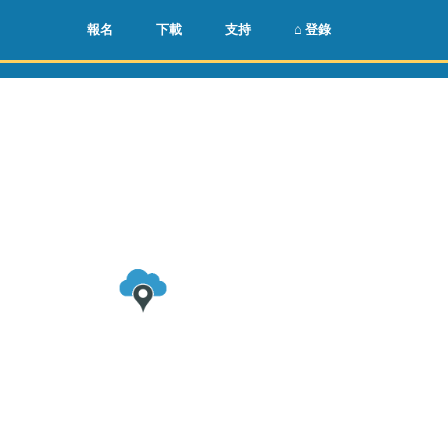
🌏
🇺🇸
報名
下載
支持
⌂ 登錄