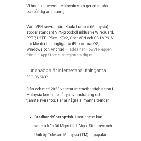
Vi har flera servrar i Malaysia som ger en snabb
och pålitlig anslutning.
Våra VPN-servrar nära Kuala Lumpur (Malaysia)
stöder standard VPN-protokoll inklusive WireGuard,
PPTP, L2TP, IPSec, IKEv2, OpenVPN och SSH VPN. Vi
har klienter tillgängliga för iPhone, macOS,
Windows och Android –
ladda ner FlowVPN-appen
från din App Store
eller
registrera dig nu
.
Hur snabba är internetanslutningarna i
Malaysia?
Från och med 2023 varierar internethastigheterna i
Malaysia beroende på typ av anslutning och
tjänsteleverantör. Här är några allmänna trender:
Bredband/fiberoptisk:
Hastigheter kan
variera från 30 Mbps till 1 Gbps. Streamyx och
Unifi by Telekom Malaysia (TM) är populära