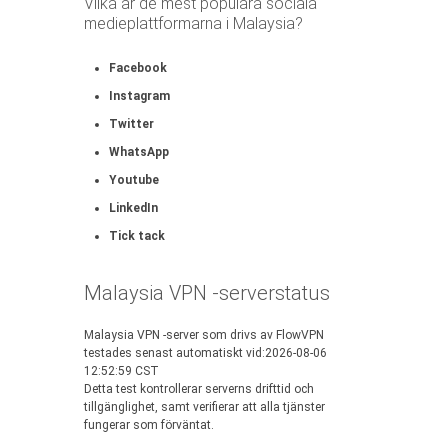
Vilka är de mest populära sociala
medieplattformarna i Malaysia?
Facebook
Instagram
Twitter
WhatsApp
Youtube
LinkedIn
Tick tack
Malaysia VPN -serverstatus
Malaysia VPN -server som drivs av FlowVPN
testades senast automatiskt vid:2026-08-06
12:52:59 CST
Detta test kontrollerar serverns drifttid och
tillgänglighet, samt verifierar att alla tjänster
fungerar som förväntat.