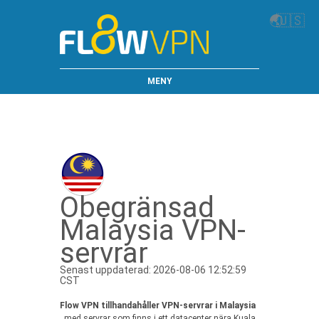
🌏
🇺🇸
MENY
Obegränsad
Malaysia VPN-
servrar
Senast uppdaterad: 2026-08-06 12:52:59
CST
Flow VPN tillhandahåller VPN-servrar i Malaysia
, med servrar som finns i ett datacenter nära Kuala