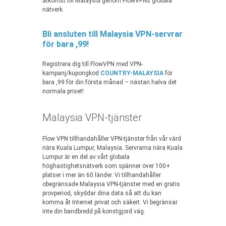
åtkomst till Malaysia genom FlowVPNs globala
nätverk.
Bli ansluten till Malaysia VPN-servrar
för bara ,99!
Registrera dig till FlowVPN med VPN-
kampanj/kupongkod
COUNTRY-MALAYSIA
för
bara ,99 för din första månad – nästan halva det
normala priset!
Malaysia VPN-tjänster
Flow VPN tillhandahåller VPN-tjänster från vår värd
nära Kuala Lumpur, Malaysia. Servrarna nära Kuala
Lumpur är en del av vårt globala
höghastighetsnätverk som spänner över 100+
platser i mer än 60 länder. Vi tillhandahåller
obegränsade Malaysia VPN-tjänster med en gratis
provperiod, skyddar dina data så att du kan
komma åt Internet privat och säkert. Vi begränsar
inte din bandbredd på konstgjord väg.