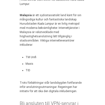
Lumpur.
Malaysia
är ett sydostasiatiskt land känt för sin
mångsidiga kultur och fantastiska landskap.
Huvudstaden
Kuala Lumpur
är en livlig metropol
med moderna bekvämligheter. Internettjänster i
Malaysia är välutvecklade med
höghastighetsanslutning lätt tillgänglig i
stadsområden. Viktiga internetleverantörer
inkluderar:
TM Unifi
Maxis
TID
Trots förbättringar står landsbygden fortfarande
inför anslutningsutmaningar. Regeringen har
initiativ för att öka den digitala inkluderingen.
Bli ansluten till VPN-servrar i