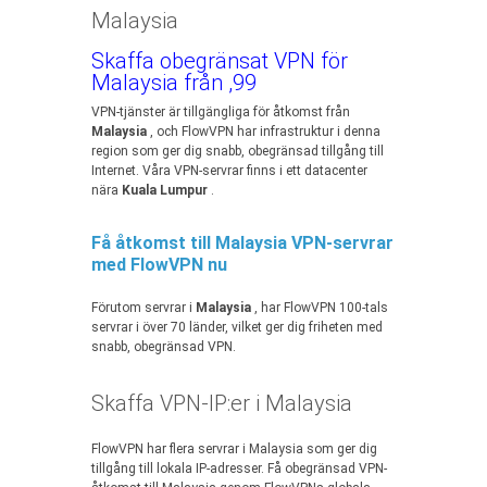
Malaysia
Skaffa obegränsat VPN för
Malaysia från ,99
VPN-tjänster är tillgängliga för åtkomst från
Malaysia
, och FlowVPN har infrastruktur i denna
region som ger dig snabb, obegränsad tillgång till
Internet. Våra VPN-servrar finns i ett datacenter
nära
Kuala Lumpur
.
Få åtkomst till Malaysia VPN-servrar
med FlowVPN nu
Förutom servrar i
Malaysia
, har FlowVPN 100-tals
servrar i över 70 länder, vilket ger dig friheten med
snabb, obegränsad VPN.
Skaffa VPN-IP:er i Malaysia
FlowVPN har flera servrar i Malaysia som ger dig
tillgång till lokala IP-adresser. Få obegränsad VPN-