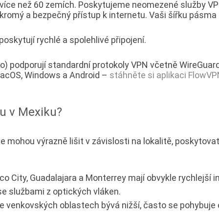
 ve více než 60 zemích. Poskytujeme neomezené služby VP
kromý a bezpečný přístup k internetu. Vaši šířku pás
skytují rychlé a spolehlivé připojení.
o) podporují standardní protokoly VPN včetně WireGuard
 macOS, Windows a Android –
stáhněte si aplikaci FlowV
tu v Mexiku?
 mohou výrazně lišit v závislosti na lokalitě, poskytovat
o City, Guadalajara a Monterrey mají obvykle rychlejší i
e službami z optických vláken.
ve venkovských oblastech bývá nižší, často se pohybuje