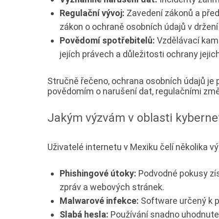
Regulační vývoj:
Zavedení zákonů a předp
zákon o ochraně osobních údajů v držen
Povědomí spotřebitelů:
Vzdělávací kamp
jejích právech a důležitosti ochrany jeji
Stručně řečeno, ochrana osobních údajů je p
povědomím o narušení dat, regulačními z
Jakým výzvám v oblasti kybernet
Uživatelé internetu v Mexiku čelí několika 
Phishingové útoky:
Podvodné pokusy zís
zpráv a webových stránek.
Malwarové infekce:
Software určený k p
Slabá hesla:
Používání snadno uhodnutel