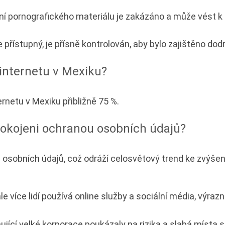
í pornografického materiálu je zakázáno a může vést k
 přístupný, je přísně kontrolován, aby bylo zajištěno d
 internetu v Mexiku?
rnetu v Mexiku přibližně 75 %.
pokojeni ochranou osobních údajů?
u osobních údajů, což odráží celosvětový trend ke zvýše
ále více lidí používá online služby a sociální média, výr
ující velké korporace poukázaly na rizika a slabá místa 