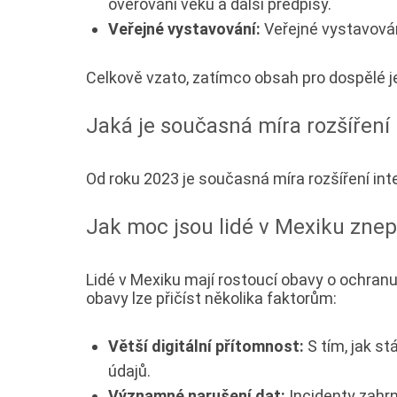
ověřování věku a další předpisy.
Veřejné vystavování:
Veřejné vystavován
Celkově vzato, zatímco obsah pro dospělé je
Jaká je současná míra rozšíření
Od roku 2023 je současná míra rozšíření inte
Jak moc jsou lidé v Mexiku zne
Lidé v Mexiku mají rostoucí obavy o ochran
obavy lze přičíst několika faktorům:
Větší digitální přítomnost:
S tím, jak st
údajů.
Významné narušení dat:
Incidenty zahrn