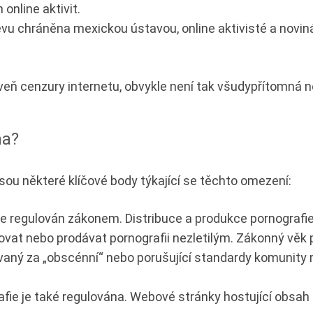
online aktivit.
evu chráněna mexickou ústavou, online aktivisté a novin
veň cenzury internetu, obvykle není tak všudypřítomná n
na?
sou některé klíčové body týkající se těchto omezení:
je regulován zákonem. Distribuce a produkce pornograf
vat nebo prodávat pornografii nezletilým. Zákonný věk p
vaný za „obscénní“ nebo porušující standardy komunit
afie je také regulována. Webové stránky hostující obsah