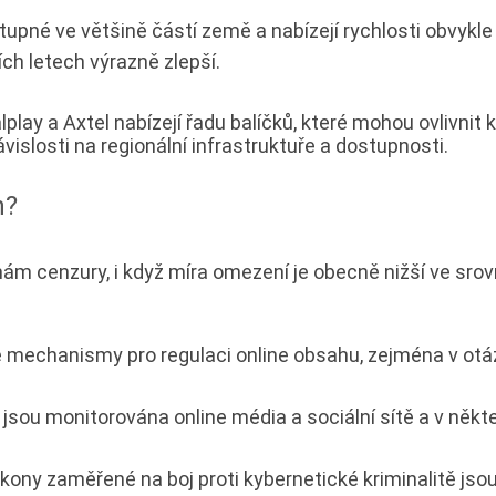
upné ve většině částí země a nabízejí rychlosti obvykl
ích letech výrazně zlepší.
play a Axtel nabízejí řadu balíčků, které mohou ovlivnit k
islosti na regionální infrastruktuře a dostupnosti.
n?
ám cenzury, i když míra omezení je obecně nižší ve srov
 mechanismy pro regulaci online obsahu, zejména v otá
y jsou monitorována online média a sociální sítě a v něk
ony zaměřené na boj proti kybernetické kriminalitě jsou