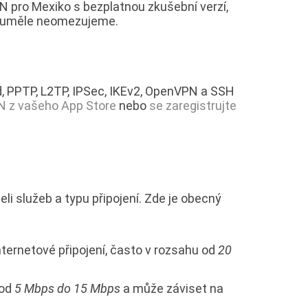
N pro Mexiko s bezplatnou zkušební verzí,
ma uměle neomezujeme.
, PPTP, L2TP, IPSec, IKEv2, OpenVPN a SSH
PN z vašeho App Store
nebo
se zaregistrujte
eli služeb a typu připojení. Zde je obecný
nternetové připojení, často v rozsahu od
20
 od
5 Mbps do 15 Mbps
a může záviset na