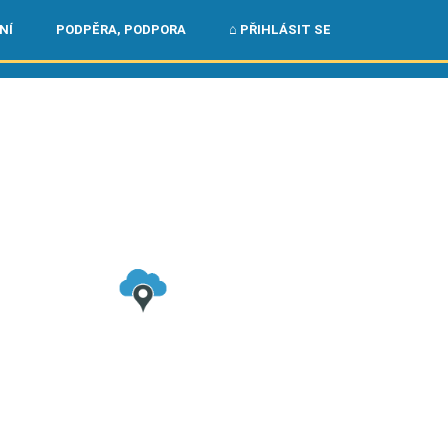
🌏
🇺🇸
NÍ
PODPĚRA, PODPORA
⌂ PŘIHLÁSIT SE