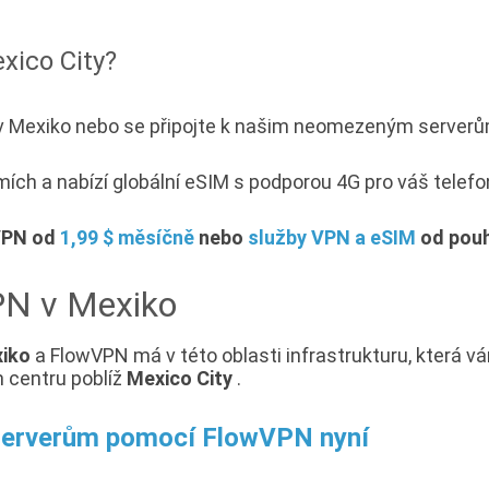
xico City?
N v Mexiko nebo se připojte k našim neomezeným server
h a nabízí globální eSIM s podporou 4G pro váš telefon 
 VPN od
1,99 $ měsíčně
nebo
služby VPN a eSIM
od pouh
VPN v Mexiko
iko
a FlowVPN má v této oblasti infrastrukturu, která v
 centru poblíž
Mexico City
.
 serverům pomocí FlowVPN nyní