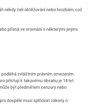
áři někdy čelí obtěžování nebo hrozbám, což
ebo přísná ve srovnání s některými jinými
ie podléhá zvláštním právním omezením.
ro přístup k takovému obsahu je 18 let.
y může být předmětem cenzury nebo
 pro dospělé musí splňovat zákony o