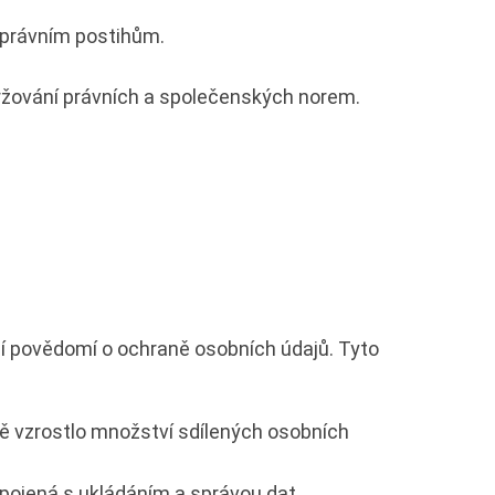
 právním postihům.
održování právních a společenských norem.
ní povědomí o ochraně osobních údajů. Tyto
azně vzrostlo množství sdílených osobních
spojená s ukládáním a správou dat.