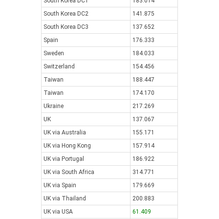
South Korea DC1
183.014
South Korea DC2
141.875
South Korea DC3
137.652
Spain
176.333
Sweden
184.033
Switzerland
154.456
Taiwan
188.447
Taiwan
174.170
Ukraine
217.269
UK
137.067
UK via Australia
155.171
UK via Hong Kong
157.914
UK via Portugal
186.922
UK via South Africa
314.771
UK via Spain
179.669
UK via Thailand
200.883
UK via USA
61.409