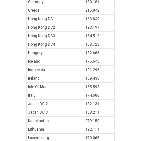
Germany
180.181
Greece
215.042
Hong Kong DC1
163.849
Hong Kong DC2
193.197
Hong Kong DC3
164.519
Hong Kong DC4
158.723
Hungary
182.666
Iceland
175.645
Indonesia
191.296
Ireland
159.430
Isle Of Man
155.593
Italy
174.688
Japan DC 2
132.131
Japan DC 3
108.211
Kazakhstan
279.159
Lithuania
192.111
Luxembourg
170.065