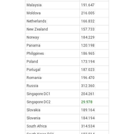
Malaysia
191.647
Moldova
216.005
Netherlands
166.832
New Zealand
157.733
Norway
184.229
Panama
120.198
Philippines
186.965
Poland
173.194
Portugal
187.023
Romania
196.470
Russia
312.360
Singapore DC1
204.261
Singapore DC2
29.978
Slovakia
189.164
Slovenia
184.194
South Africa
314.534