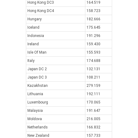
Hong Kong DC3
164.519
Hong Kong DC4
158.723
Hungary
182.666
Iceland
175.645
Indonesia
191.296
Ireland
159.430
Isle Of Man
155.593
Italy
174.688
Japan DC 2
132.131
Japan DC 3
108.211
Kazakhstan
279.159
Lithuania
192.111
Luxembourg
170.065
Malaysia
191.647
Moldova
216.005
Netherlands
166.832
New Zealand
157.733