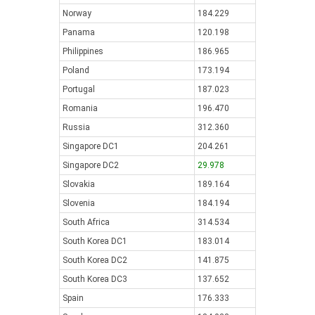
Norway
184.229
Panama
120.198
Philippines
186.965
Poland
173.194
Portugal
187.023
Romania
196.470
Russia
312.360
Singapore DC1
204.261
Singapore DC2
29.978
Slovakia
189.164
Slovenia
184.194
South Africa
314.534
South Korea DC1
183.014
South Korea DC2
141.875
South Korea DC3
137.652
Spain
176.333