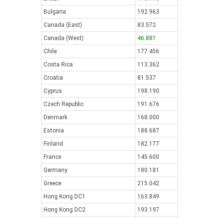
Bulgaria
192.963
Canada (East)
83.572
Canada (West)
46.881
Chile
177.456
Costa Rica
113.362
Croatia
81.537
Cyprus
198.190
Czech Republic
191.676
Denmark
168.000
Estonia
188.687
Finland
182.177
France
145.600
Germany
180.181
Greece
215.042
Hong Kong DC1
163.849
Hong Kong DC2
193.197