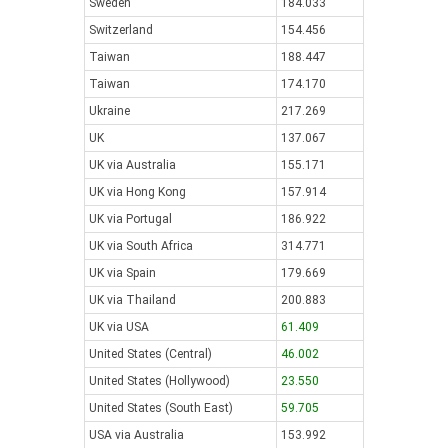
Sweden
184.033
Switzerland
154.456
Taiwan
188.447
Taiwan
174.170
Ukraine
217.269
UK
137.067
UK via Australia
155.171
UK via Hong Kong
157.914
UK via Portugal
186.922
UK via South Africa
314.771
UK via Spain
179.669
UK via Thailand
200.883
UK via USA
61.409
United States (Central)
46.002
United States (Hollywood)
23.550
United States (South East)
59.705
USA via Australia
153.992