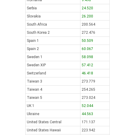
Romania
9.490
Serbia
24.520
Slovakia
26.200
South Africa
200.564
South Korea 2
272.476
Spain 1
50.509
Spain 2
60.067
Sweden 1
58.098
Sweden XIP
57.412
Switzerland
46.418
Taiwan 3
273.779
Taiwan 4
254.265
Taiwan 5
273.024
UK 1
52.044
Ukraine
44.563
United States Central
171.137
United States Hawaii
223.942