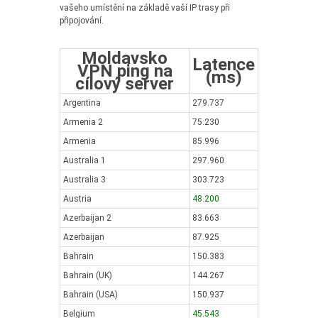
vašeho umístění na základě vaší IP trasy při
připojování.
Moldavsko
Latence
VPN ping na
(ms)
cílový server
Argentina
279.737
Armenia 2
75.230
Armenia
85.996
Australia 1
297.960
Australia 3
303.723
Austria
48.200
Azerbaijan 2
83.663
Azerbaijan
87.925
Bahrain
150.383
Bahrain (UK)
144.267
Bahrain (USA)
150.937
Belgium
45.543