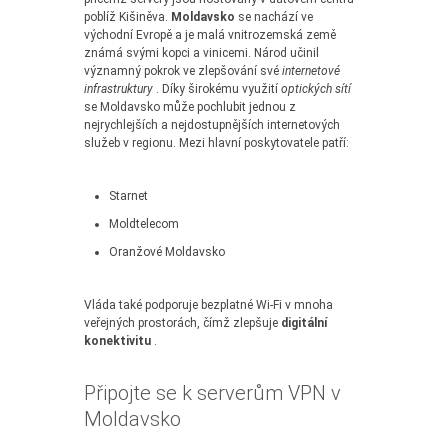
poblíž Kišiněva.
Moldavsko
se nachází ve
východní Evropě a je malá vnitrozemská země
známá svými kopci a vinicemi. Národ učinil
významný pokrok ve zlepšování své
internetové
infrastruktury
. Díky širokému využití
optických sítí
se Moldavsko může pochlubit jednou z
nejrychlejších a nejdostupnějších internetových
služeb v regionu. Mezi hlavní poskytovatele patří:
Starnet
Moldtelecom
Oranžové Moldavsko
Vláda také podporuje bezplatné Wi-Fi v mnoha
veřejných prostorách, čímž zlepšuje
digitální
konektivitu
.
Připojte se k serverům VPN v
Moldavsko