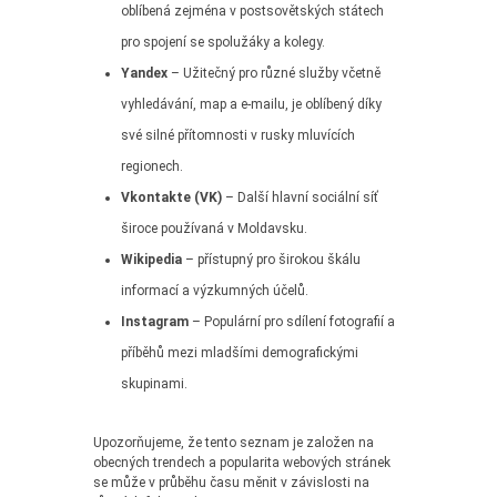
oblíbená zejména v postsovětských státech
pro spojení se spolužáky a kolegy.
Yandex
– Užitečný pro různé služby včetně
vyhledávání, map a e-mailu, je oblíbený díky
své silné přítomnosti v rusky mluvících
regionech.
Vkontakte (VK)
– Další hlavní sociální síť
široce používaná v Moldavsku.
Wikipedia
– přístupný pro širokou škálu
informací a výzkumných účelů.
Instagram
– Populární pro sdílení fotografií a
příběhů mezi mladšími demografickými
skupinami.
Upozorňujeme, že tento seznam je založen na
obecných trendech a popularita webových stránek
se může v průběhu času měnit v závislosti na