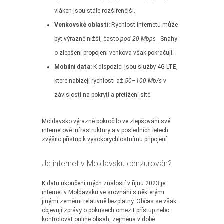
vláken jsou stále rozšířenější.
Venkovské oblasti:
Rychlost internetu může
být výrazně nižší, často
pod 20 Mbps
. Snahy
o zlepšení propojení venkova však pokračují.
Mobilní data:
K dispozici jsou služby 4G LTE,
které nabízejí rychlosti až
50–100 Mb/s
v
závislosti na pokrytí a přetížení sítě.
Moldavsko výrazně pokročilo ve zlepšování své
internetové infrastruktury a v posledních letech
zvýšilo přístup k vysokorychlostnímu připojení.
Je internet v Moldavsku cenzurován?
K datu ukončení mých znalostí v říjnu 2023 je
internet v Moldavsku ve srovnání s některými
jinými zeměmi relativně bezplatný. Občas se však
objevují zprávy o pokusech omezit přístup nebo
kontrolovat online obsah, zejména v době