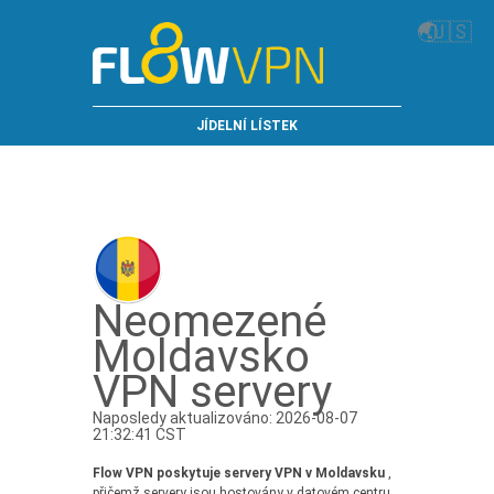
🌏
🇺🇸
JÍDELNÍ LÍSTEK
Neomezené
Moldavsko
VPN servery
Naposledy aktualizováno: 2026-08-07
21:32:41 CST
Flow VPN poskytuje servery VPN v Moldavsku
,
přičemž servery jsou hostovány v datovém centru