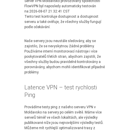
Server VPN Moldavsko provozovaný společností
FlowVPN byl naposledy automaticky testován
na:2026-08-07 21:32:41 CST
Tento test kontroluje dostupnost a dostupnost
serveru a také ověřuje, že všechny služby fungují
podle očekávání.
Naše servery jsou neustále sledovány, aby se
zajistilo, že se nevyskytnou žádné problémy.
Používáme interní monitorovací nástroje i více
poskytovatelů třetích stran, abychom zajistili, že
všechny služby budou pravidelně kontrolovány a
porovnávány, abychom mohli identifikovat případné
problémy.
Latence VPN – test rychlosti
Ping
Provádíme testy ping z našeho serveru VPN v
Moldavsko na servery po celém světě. Máme více
serverů téměř ve všech lokalitách, ale výsledky
publikované níže jsou nejnovějšími výsledky testů.
Můžeme mít rychlejší optimalizované trasy z