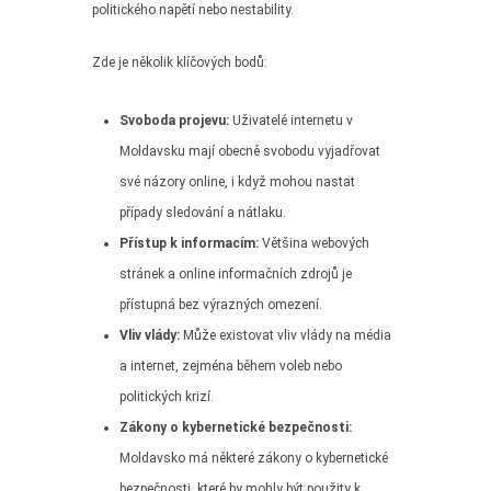
politického napětí nebo nestability.
Zde je několik klíčových bodů:
Svoboda projevu:
Uživatelé internetu v
Moldavsku mají obecně svobodu vyjadřovat
své názory online, i když mohou nastat
případy sledování a nátlaku.
Přístup k informacím:
Většina webových
stránek a online informačních zdrojů je
přístupná bez výrazných omezení.
Vliv vlády:
Může existovat vliv vlády na média
a internet, zejména během voleb nebo
politických krizí.
Zákony o kybernetické bezpečnosti:
Moldavsko má některé zákony o kybernetické
bezpečnosti, které by mohly být použity k