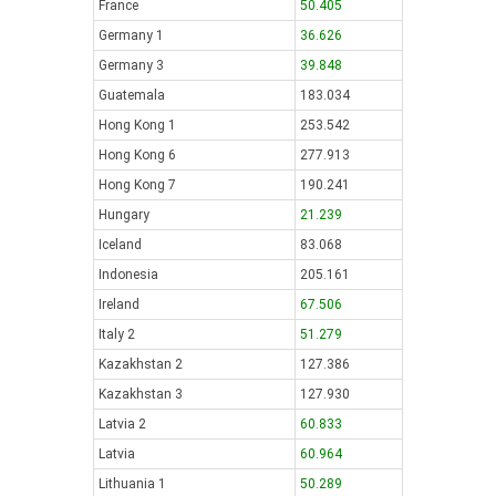
France
50.405
Germany 1
36.626
Germany 3
39.848
Guatemala
183.034
Hong Kong 1
253.542
Hong Kong 6
277.913
Hong Kong 7
190.241
Hungary
21.239
Iceland
83.068
Indonesia
205.161
Ireland
67.506
Italy 2
51.279
Kazakhstan 2
127.386
Kazakhstan 3
127.930
Latvia 2
60.833
Latvia
60.964
Lithuania 1
50.289