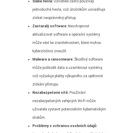
Slabá hesla:
Uživatelé často používají
jednoduchá hesla, což útočníkům usnadňuje
získat neoprávněný přístup.
Zastaralý software:
Neschopnost
aktualizovat software a operační systémy
může vést ke zranitelnostem, které mohou
kyberzločinci zneužít.
Malware a ransomware:
Škodlivý software
může poškodit data a uzamknout systémy,
což vyžaduje platby výkupného za opětovné
získání přístupu.
Nezabezpečené sítě:
Používání
nezabezpečených veřejných Wi-Fi může
uživatele vystavit potenciálním kybernetickým
útokům.
Problémy s ochranou osobních údajů: