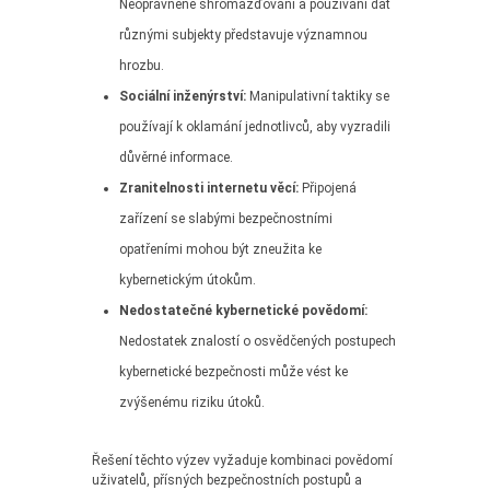
Neoprávněné shromažďování a používání dat
různými subjekty představuje významnou
hrozbu.
Sociální inženýrství:
Manipulativní taktiky se
používají k oklamání jednotlivců, aby vyzradili
důvěrné informace.
Zranitelnosti internetu věcí:
Připojená
zařízení se slabými bezpečnostními
opatřeními mohou být zneužita ke
kybernetickým útokům.
Nedostatečné kybernetické povědomí:
Nedostatek znalostí o osvědčených postupech
kybernetické bezpečnosti může vést ke
zvýšenému riziku útoků.
Řešení těchto výzev vyžaduje kombinaci povědomí
uživatelů, přísných bezpečnostních postupů a