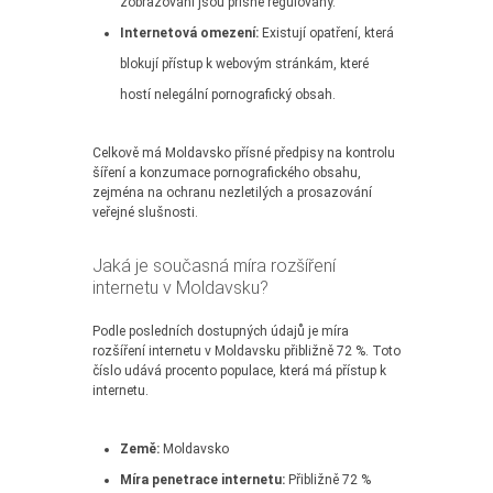
zobrazování jsou přísně regulovány.
Internetová omezení:
Existují opatření, která
blokují přístup k webovým stránkám, které
hostí nelegální pornografický obsah.
Celkově má Moldavsko přísné předpisy na kontrolu
šíření a konzumace pornografického obsahu,
zejména na ochranu nezletilých a prosazování
veřejné slušnosti.
Jaká je současná míra rozšíření
internetu v Moldavsku?
Podle posledních dostupných údajů je míra
rozšíření internetu v Moldavsku přibližně 72 %. Toto
číslo udává procento populace, která má přístup k
internetu.
Země:
Moldavsko
Míra penetrace internetu:
Přibližně 72 %