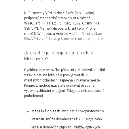
Naše servery VPN blízké Kišiněv (Moldavsko)
podporují standardní protokoly VPN včetně
WireGuard, PPTP, L2TP, IPSec, IKEv2, OpenVPN a
SSH VPN. Máme k dispozici klienty pro iPhone,
macOS, Windows a Android –
stáhněte si aplikaci
FlowVPN z vašeho App Store
nebo
se zaregistrujte
.
Jak rychlé je připojení k internetu v
Moldavsku?
Rychlost internetového připojení v Moldavsku se liší
v závislosti na lokalitě a poskytovateli. V
městských oblastech, zejména v hlavním městě
Kišiněvě, mohou uživatelé očekávat relativně
vysokorychlostní připojení. Zde jsou některé obecné
podrobnosti:
Městské oblasti:
Rychlost širokopásmového
internetu může dosahovat až
100 Mb/s nebo
vyšší
u domácích připojení. Služby optických