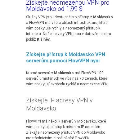
Získejte neomezenou VPN pro
Moldavsko od 1,99 $
Služby VPN jsou dostupné pro přístup z
Moldavsko
a FlowVPN má v této oblasti infrastrukturu, která
vám poskytuje rychlý a neomezený přístup k
internetu. Naše servery VPN jsou v datovém centru
poblíž
Kišiněv
.
Získejte přístup k Moldavsko VPN
serverům pomocí FlowVPN nyní
Kromě serverů v
Moldavsko
má FlowVPN 100
serverů umístěných ve více než 70 zemích, které
vám poskytují svobodu rychlé a neomezené VPN.
Získejte IP adresy VPN v
Moldavsko
FlowVPN má několik serverů v Moldavsko, které
vám poskytují přístup k místním IP adresám.
Získejte neomezený přístup VPN do Moldavsko
prostřednictvím globální sítě FlowVPN.