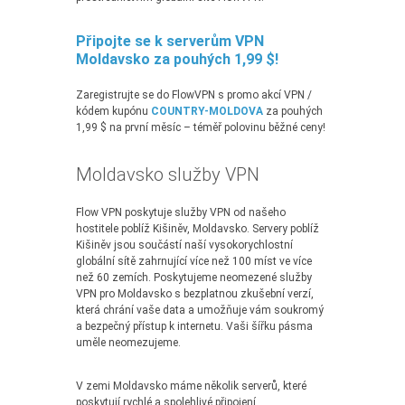
Připojte se k serverům VPN
Moldavsko za pouhých 1,99 $!
Zaregistrujte se do FlowVPN s promo akcí VPN /
kódem kupónu
COUNTRY-MOLDOVA
za pouhých
1,99 $ na první měsíc – téměř polovinu běžné ceny!
Moldavsko služby VPN
Flow VPN poskytuje služby VPN od našeho
hostitele poblíž Kišiněv, Moldavsko. Servery poblíž
Kišiněv jsou součástí naší vysokorychlostní
globální sítě zahrnující více než 100 míst ve více
než 60 zemích. Poskytujeme neomezené služby
VPN pro Moldavsko s bezplatnou zkušební verzí,
která chrání vaše data a umožňuje vám soukromý
a bezpečný přístup k internetu. Vaši šířku pásma
uměle neomezujeme.
V zemi Moldavsko máme několik serverů, které
poskytují rychlé a spolehlivé připojení.