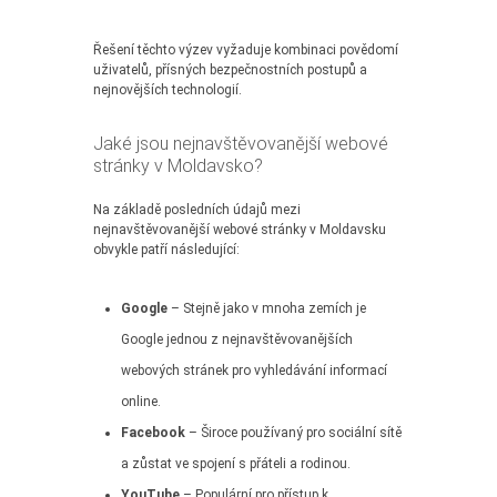
Řešení těchto výzev vyžaduje kombinaci povědomí
uživatelů, přísných bezpečnostních postupů a
nejnovějších technologií.
Jaké jsou nejnavštěvovanější webové
stránky v Moldavsko?
Na základě posledních údajů mezi
nejnavštěvovanější webové stránky v Moldavsku
obvykle patří následující:
Google
– Stejně jako v mnoha zemích je
Google jednou z nejnavštěvovanějších
webových stránek pro vyhledávání informací
online.
Facebook
– Široce používaný pro sociální sítě
a zůstat ve spojení s přáteli a rodinou.
YouTube
– Populární pro přístup k