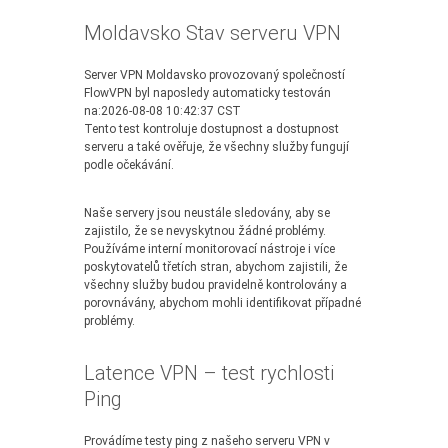
Moldavsko Stav serveru VPN
Server VPN Moldavsko provozovaný společností
FlowVPN byl naposledy automaticky testován
na:2026-08-08 10:42:37 CST
Tento test kontroluje dostupnost a dostupnost
serveru a také ověřuje, že všechny služby fungují
podle očekávání.
Naše servery jsou neustále sledovány, aby se
zajistilo, že se nevyskytnou žádné problémy.
Používáme interní monitorovací nástroje i více
poskytovatelů třetích stran, abychom zajistili, že
všechny služby budou pravidelně kontrolovány a
porovnávány, abychom mohli identifikovat případné
problémy.
Latence VPN – test rychlosti
Ping
Provádíme testy ping z našeho serveru VPN v