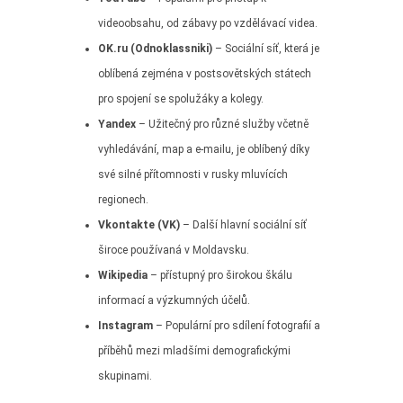
videoobsahu, od zábavy po vzdělávací videa.
OK.ru (Odnoklassniki)
– Sociální síť, která je
oblíbená zejména v postsovětských státech
pro spojení se spolužáky a kolegy.
Yandex
– Užitečný pro různé služby včetně
vyhledávání, map a e-mailu, je oblíbený díky
své silné přítomnosti v rusky mluvících
regionech.
Vkontakte (VK)
– Další hlavní sociální síť
široce používaná v Moldavsku.
Wikipedia
– přístupný pro širokou škálu
informací a výzkumných účelů.
Instagram
– Populární pro sdílení fotografií a
příběhů mezi mladšími demografickými
skupinami.