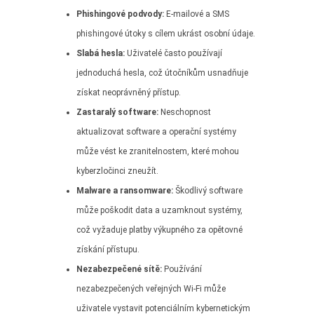
Phishingové podvody:
E-mailové a SMS
phishingové útoky s cílem ukrást osobní údaje.
Slabá hesla:
Uživatelé často používají
jednoduchá hesla, což útočníkům usnadňuje
získat neoprávněný přístup.
Zastaralý software:
Neschopnost
aktualizovat software a operační systémy
může vést ke zranitelnostem, které mohou
kyberzločinci zneužít.
Malware a ransomware:
Škodlivý software
může poškodit data a uzamknout systémy,
což vyžaduje platby výkupného za opětovné
získání přístupu.
Nezabezpečené sítě:
Používání
nezabezpečených veřejných Wi-Fi může
uživatele vystavit potenciálním kybernetickým