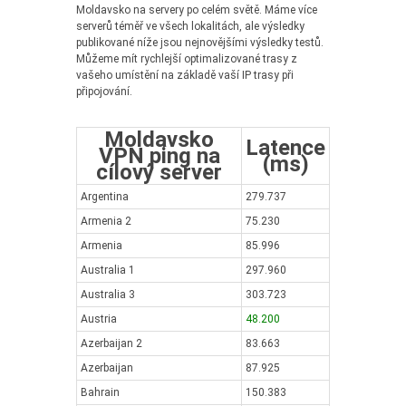
Moldavsko na servery po celém světě. Máme více
serverů téměř ve všech lokalitách, ale výsledky
publikované níže jsou nejnovějšími výsledky testů.
Můžeme mít rychlejší optimalizované trasy z
vašeho umístění na základě vaší IP trasy při
připojování.
Moldavsko
Latence
VPN ping na
(ms)
cílový server
Argentina
279.737
Armenia 2
75.230
Armenia
85.996
Australia 1
297.960
Australia 3
303.723
Austria
48.200
Azerbaijan 2
83.663
Azerbaijan
87.925
Bahrain
150.383