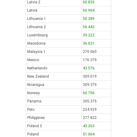
Latvia 2
60.833
Latvia
60.964
Lithuania 1
50.289
Lithuania 2
56.442
Luxembourg
39.222
Macedonia
36.021
Malaysia 1
270.060
Mexico
176.379
Netherlands
43.576
New Zealand
309.019
Nicaragua
209.379
Norway
60.756
Panama
205.375
Peru
224.929
Philippines
277.822
Poland 3
43.263
Poland
51.064