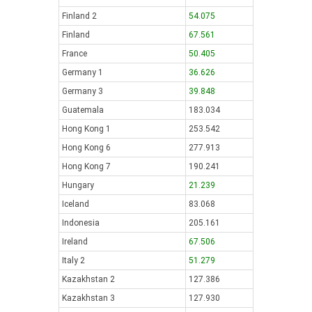
Finland 2
54.075
Finland
67.561
France
50.405
Germany 1
36.626
Germany 3
39.848
Guatemala
183.034
Hong Kong 1
253.542
Hong Kong 6
277.913
Hong Kong 7
190.241
Hungary
21.239
Iceland
83.068
Indonesia
205.161
Ireland
67.506
Italy 2
51.279
Kazakhstan 2
127.386
Kazakhstan 3
127.930