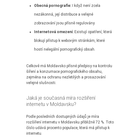
Obecná pornografie:
I když není zcela
nezákonná, její distribuce a veřejné
zobrazování jsou přísně regulovány.
Internetová omezení:
Existují opatření, která
blokují přístup k webovým stránkám, které
hostí nelegální pornografický obsah.
Celkově má Moldavsko přísné předpisy na kontrolu
šíření a konzumace pornografického obsahu,
zejména na ochranu nezletilých a prosazování
veřejné slušnosti.
Jaká je současná míra rozšíření
internetu v Moldavsku?
Podle posledních dostupných údajů je míra
rozšíření internetu v Moldavsku přibližně 72 %. Toto
číslo udává procento populace, která má přístup k
internetu.