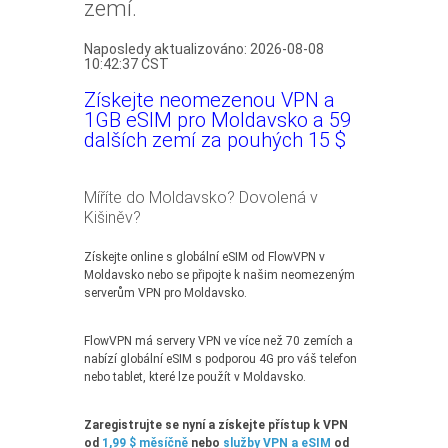
zemí.
Naposledy aktualizováno: 2026-08-08
10:42:37 CST
Získejte neomezenou VPN a
1GB eSIM pro Moldavsko a 59
dalších zemí za pouhých 15 $
Míříte do Moldavsko? Dovolená v
Kišiněv?
Získejte online s globální eSIM od FlowVPN v
Moldavsko nebo se připojte k našim neomezeným
serverům VPN pro Moldavsko.
FlowVPN má servery VPN ve více než 70 zemích a
nabízí globální eSIM s podporou 4G pro váš telefon
nebo tablet, které lze použít v Moldavsko.
Zaregistrujte se nyní a získejte přístup k VPN
od
1,99 $ měsíčně
nebo
služby VPN a eSIM
od