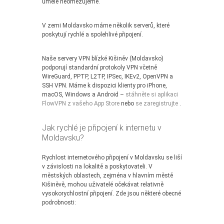
uměle neomezujeme.
V zemi Moldavsko máme několik serverů, které
poskytují rychlé a spolehlivé připojení.
Naše servery VPN blízké Kišiněv (Moldavsko)
podporují standardní protokoly VPN včetně
WireGuard, PPTP, L2TP, IPSec, IKEv2, OpenVPN a
SSH VPN. Máme k dispozici klienty pro iPhone,
macOS, Windows a Android –
stáhněte si aplikaci
FlowVPN z vašeho App Store
nebo
se zaregistrujte
.
Jak rychlé je připojení k internetu v
Moldavsku?
Rychlost internetového připojení v Moldavsku se liší
v závislosti na lokalitě a poskytovateli. V
městských oblastech, zejména v hlavním městě
Kišiněvě, mohou uživatelé očekávat relativně
vysokorychlostní připojení. Zde jsou některé obecné
podrobnosti: