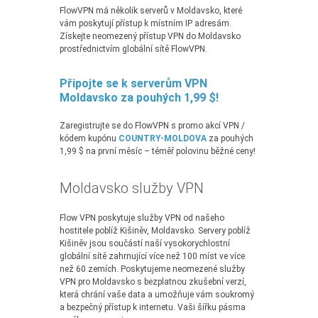
FlowVPN má několik serverů v Moldavsko, které
vám poskytují přístup k místním IP adresám.
Získejte neomezený přístup VPN do Moldavsko
prostřednictvím globální sítě FlowVPN.
Připojte se k serverům VPN
Moldavsko za pouhých 1,99 $!
Zaregistrujte se do FlowVPN s promo akcí VPN /
kódem kupónu
COUNTRY-MOLDOVA
za pouhých
1,99 $ na první měsíc – téměř polovinu běžné ceny!
Moldavsko služby VPN
Flow VPN poskytuje služby VPN od našeho
hostitele poblíž Kišiněv, Moldavsko. Servery poblíž
Kišiněv jsou součástí naší vysokorychlostní
globální sítě zahrnující více než 100 míst ve více
než 60 zemích. Poskytujeme neomezené služby
VPN pro Moldavsko s bezplatnou zkušební verzí,
která chrání vaše data a umožňuje vám soukromý
a bezpečný přístup k internetu. Vaši šířku pásma