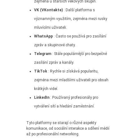
zejména u starších věkových skupin.
VK (VKontakte)
: Další platforma s
významným využitím, zejména mezi rusky
mluvícími uživateli.
WhatsApp
: Často se používá pro zasílání
zpráv a skupinové chaty.
Telegram
: Stále populárnější pro bezpečné
zasílání zpráv a kanály.
TikTok
: Rychle si získává popularitu,
zejména mezi mladšími uživateli pro obsah
krátkých videí.
LinkedIn
: Používaný profesionály pro
vytváření sítí a hledání zaměstnání.
Tyto platformy se starají o různé aspekty
komunikace, od sociální interakce a sdílení médií
až po profesionální networking.