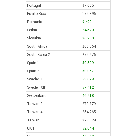
Portugal
87.005
Puerto Rico
172.396
Romania
9.490
Serbia
24.520
Slovakia
26.200
South Africa
200.564
South Korea 2
272.476
Spain 1
50.509
Spain 2
60.067
Sweden 1
58.098
Sweden XIP
57.412
Switzerland
46.418
Taiwan 3
273.779
Taiwan 4
254.265
Taiwan 5
273.024
UK 1
52.044