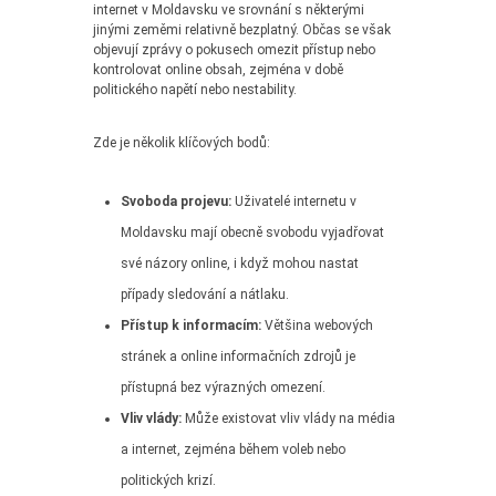
internet v Moldavsku ve srovnání s některými
jinými zeměmi relativně bezplatný. Občas se však
objevují zprávy o pokusech omezit přístup nebo
kontrolovat online obsah, zejména v době
politického napětí nebo nestability.
Zde je několik klíčových bodů:
Svoboda projevu:
Uživatelé internetu v
Moldavsku mají obecně svobodu vyjadřovat
své názory online, i když mohou nastat
případy sledování a nátlaku.
Přístup k informacím:
Většina webových
stránek a online informačních zdrojů je
přístupná bez výrazných omezení.
Vliv vlády:
Může existovat vliv vlády na média
a internet, zejména během voleb nebo
politických krizí.