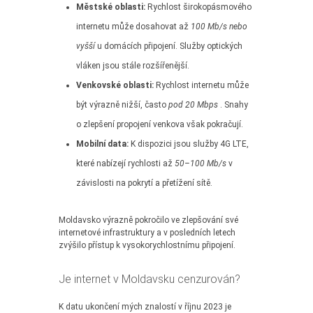
Městské oblasti:
Rychlost širokopásmového
internetu může dosahovat až
100 Mb/s nebo
vyšší
u domácích připojení. Služby optických
vláken jsou stále rozšířenější.
Venkovské oblasti:
Rychlost internetu může
být výrazně nižší, často
pod 20 Mbps
. Snahy
o zlepšení propojení venkova však pokračují.
Mobilní data:
K dispozici jsou služby 4G LTE,
které nabízejí rychlosti až
50–100 Mb/s
v
závislosti na pokrytí a přetížení sítě.
Moldavsko výrazně pokročilo ve zlepšování své
internetové infrastruktury a v posledních letech
zvýšilo přístup k vysokorychlostnímu připojení.
Je internet v Moldavsku cenzurován?
K datu ukončení mých znalostí v říjnu 2023 je