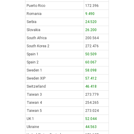
Puerto Rico
172.396
Romania
9.490
Serbia
24.520
Slovakia
26.200
South Africa
200.564
South Korea 2
272.476
Spain 1
50.509
Spain 2
60.067
Sweden 1
58.098
Sweden XIP
57.412
Switzerland
46.418
Taiwan 3
273.779
Taiwan 4
254.265
Taiwan 5
273.024
UK 1
52.044
Ukraine
44.563