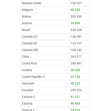
Bahrain (USA)
150.937
Belgium
45.543
Bolivia
258.305
Bosnia
39.856
Brazil
230.338
Canada (C)
128.381
Canada (E)
123.157
Canada (W)
168.142
Chile
263.577
Costa Rica
208.987
Croatia
38.438
Czech Republic 2
33.120
Denmark
48.223
Ecuador
209.220
Estonia 2
61.121
Estonia
49.468
Finland 2
54.075