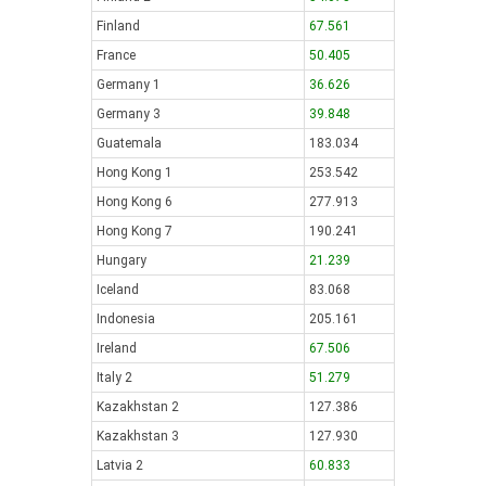
Finland
67.561
France
50.405
Germany 1
36.626
Germany 3
39.848
Guatemala
183.034
Hong Kong 1
253.542
Hong Kong 6
277.913
Hong Kong 7
190.241
Hungary
21.239
Iceland
83.068
Indonesia
205.161
Ireland
67.506
Italy 2
51.279
Kazakhstan 2
127.386
Kazakhstan 3
127.930
Latvia 2
60.833