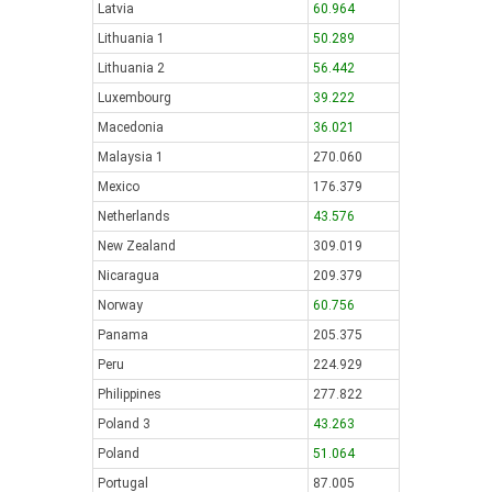
Latvia
60.964
Lithuania 1
50.289
Lithuania 2
56.442
Luxembourg
39.222
Macedonia
36.021
Malaysia 1
270.060
Mexico
176.379
Netherlands
43.576
New Zealand
309.019
Nicaragua
209.379
Norway
60.756
Panama
205.375
Peru
224.929
Philippines
277.822
Poland 3
43.263
Poland
51.064
Portugal
87.005