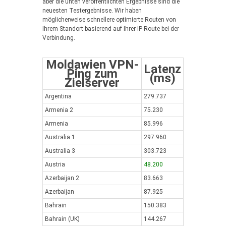
aber die unten veröffentlichten Ergebnisse sind die
neuesten Testergebnisse. Wir haben
möglicherweise schnellere optimierte Routen von
Ihrem Standort basierend auf Ihrer IP-Route bei der
Verbindung.
Moldawien VPN-
Latenz
Ping zum
(ms)
Zielserver
Argentina
279.737
Armenia 2
75.230
Armenia
85.996
Australia 1
297.960
Australia 3
303.723
Austria
48.200
Azerbaijan 2
83.663
Azerbaijan
87.925
Bahrain
150.383
Bahrain (UK)
144.267