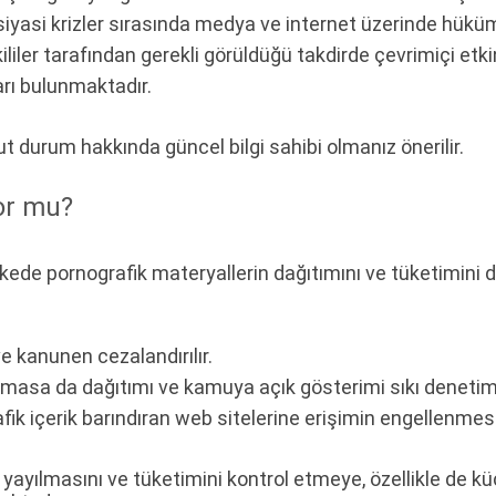
iyasi krizler sırasında medya ve internet üzerinde hükümet
liler tarafından gerekli görüldüğü takdirde çevrimiçi etkin
arı bulunmaktadır.
durum hakkında güncel bilgi sahibi olmanız önerilir.
yor mu?
Ülkede pornografik materyallerin dağıtımını ve tüketimini 
ve kanunen cezalandırılır.
asa da dağıtımı ve kamuya açık gösterimi sıkı denetimle
ik içerik barındıran web sitelerine erişimin engellenmes
 yayılmasını ve tüketimini kontrol etmeye, özellikle de 