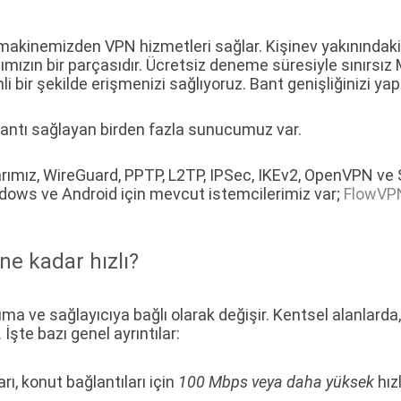
makinemizden VPN hizmetleri sağlar. Kişinev yakınındaki
ımızın bir parçasıdır. Ücretsiz deneme süresiyle sınırsız
nli bir şekilde erişmenizi sağlıyoruz. Bant genişliğinizi ya
ğlantı sağlayan birden fazla sunucumuz var.
rımız, WireGuard, PPTP, L2TP, IPSec, IKEv2, OpenVPN v
ndows ve Android için mevcut istemcilerimiz var;
FlowVPN
ne kadar hızlı?
ma ve sağlayıcıya bağlı olarak değişir. Kentsel alanlarda, 
 İşte bazı genel ayrıntılar:
rı, konut bağlantıları için
100 Mbps veya daha yüksek
hızl