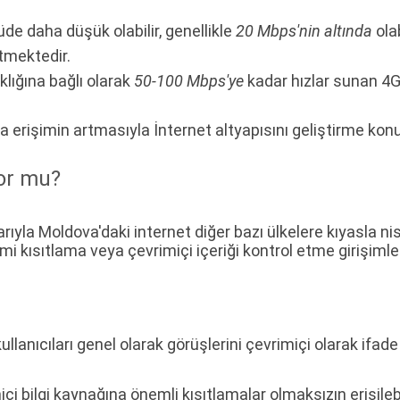
üde daha düşük olabilir, genellikle
20 Mbps'nin altında
olab
tmektedir.
lığına bağlı olarak
50-100 Mbps'ye
kadar hızlar sunan 4G
ra erişimin artmasıyla İnternet altyapısını geliştirme ko
yor mu?
rıyla Moldova'daki internet diğer bazı ülkelere kıyasla nis
imi kısıtlama veya çevrimiçi içeriği kontrol etme girişimler
ullanıcıları genel olarak görüşlerini çevrimiçi olarak ifa
i bilgi kaynağına önemli kısıtlamalar olmaksızın erişilebil