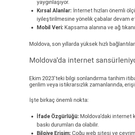
yaygınlaşıyor.
Kırsal Alanlar:
İnternet hızları önemli ölç
iyileştirilmesine yönelik çabalar devam e
Mobil Veri:
Kapsama alanına ve ağ tıkanık
Moldova, son yıllarda yüksek hızlı bağlantıla
Moldova'da internet sansürleni
Ekim 2023'teki bilgi sonlandırma tarihim itiba
gerilim veya istikrarsızlık zamanlarında, eriş
İşte birkaç önemli nokta:
İfade Özgürlüğü:
Moldova'daki internet k
baskı durumları da olabilir.
Bilgiye Erişim:
Çoğu web sitesi ve çevrimiç