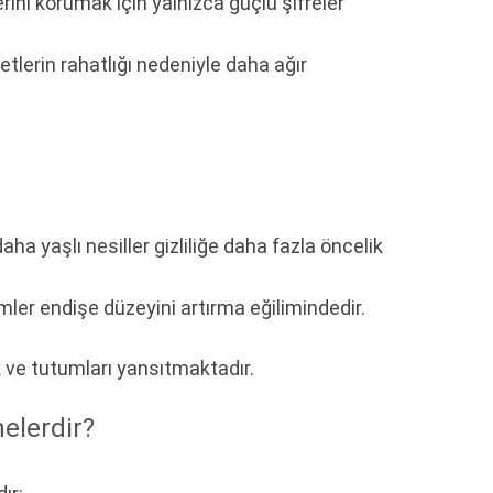
erini korumak için yalnızca güçlü şifreler
metlerin rahatlığı nedeniyle daha ağır
ha yaşlı nesiller gizliliğe daha fazla öncelik
imler endişe düzeyini artırma eğilimindedir.
lık ve tutumları yansıtmaktadır.
nelerdir?