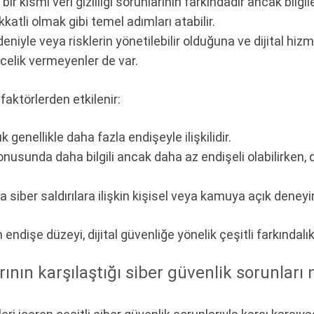
r kısmı veri gizliliği sorunlarının farkındadır ancak bilgil
katli olmak gibi temel adımları atabilir.
deniyle veya risklerin yönetilebilir olduğuna ve dijital hiz
öncelik vermeyenler de var.
i faktörlerden etkilenir:
genellikle daha fazla endişeyle ilişkilidir.
nusunda daha bilgili ancak daha az endişeli olabilirken, da
ya siber saldırılara ilişkin kişisel veya kamuya açık deney
in endişe düzeyi, dijital güvenliğe yönelik çeşitli farkında
ının karşılaştığı siber güvenlik sorunları 