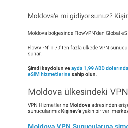
Moldova'e mi gidiyorsunuz? Kişin
Moldova bölgesinde FlowVPN'den Global eSIM
FlowVPN'in 70'ten fazla ülkede VPN sunucuları
sunar.
Şimdi kaydolun ve
ayda 1,99 ABD dolarınd
eSIM hizmetlerine
sahip olun.
Moldova ülkesindeki VPN
VPN Hizmetlerine
Moldova
adresinden erişeb
sunucularımız
Kişinev'e
yakın bir veri merkez
Moldova VPN Sunucularına şimdi