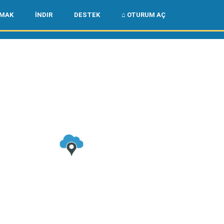
🌏
🇺🇸
LMAK
İNDIR
DESTEK
⌂ OTURUM AÇ