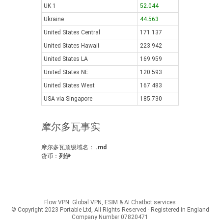
UK 1
52.044
Ukraine
44.563
United States Central
171.137
United States Hawaii
223.942
United States LA
169.959
United States NE
120.593
United States West
167.483
USA via Singapore
185.730
摩尔多瓦事实
摩尔多瓦顶级域名：
.md
货币：
列伊
Flow VPN: Global VPN, ESIM & AI Chatbot services
© Copyright 2023 Portable Ltd, All Rights Reserved - Registered in England
Company Number 07820471