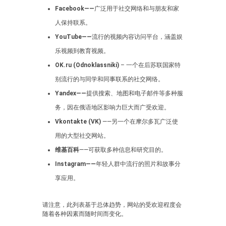
Facebook——
广泛用于社交网络和与朋友和家
人保持联系。
YouTube——
流行的视频内容访问平台，涵盖娱
乐视频到教育视频。
OK.ru (Odnoklassniki)
– 一个在后苏联国家特
别流行的与同学和同事联系的社交网络。
Yandex——
提供搜索、地图和电子邮件等多种服
务，因在俄语地区影响力巨大而广受欢迎。
Vkontakte (VK)
——另一个在摩尔多瓦广泛使
用的大型社交网站。
维基百科
——可获取多种信息和研究目的。
Instagram——
年轻人群中流行的照片和故事分
享应用。
请注意，此列表基于总体趋势，网站的受欢迎程度会
随着各种因素而随时间而变化。