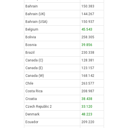
Bahrain
150.383
Bahrain (UK)
144.267
Bahrain (USA)
150.937
Belgium
45.543
Bolivia
258.305
Bosnia
39.856
Brazil
230.338
Canada (C)
128.381
Canada (E)
123.157
Canada (W)
168.142
Chile
263.577
Costa Rica
208.987
Croatia
38.438
Czech Republic 2
33.120
Denmark
48.223
Ecuador
209.220