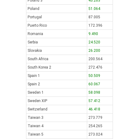
Poland 3
43.263
Poland
51.064
Portugal
87.005
Puerto Rico
172.396
Romania
9.490
Serbia
24.520
Slovakia
26.200
South Africa
200.564
South Korea 2
272.476
Spain 1
50.509
Spain 2
60.067
Sweden 1
58.098
Sweden XIP
57.412
Switzerland
46.418
Taiwan 3
273.779
Taiwan 4
254.265
Taiwan 5
273.024