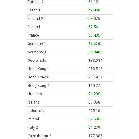
Estonia 2
61.121
Estonia
49.468
Finland 2
54.075
Finland
67.561
France
50.405
Germany 1
36.626
Germany 3
39.848
Guatemala
183.034
Hong Kong 1
253.542
Hong Kong 6
277.913
Hong Kong 7
190.241
Hungary
21.239
Iceland
83.068
Indonesia
205.161
Ireland
67.506
Italy 2
51.279
Kazakhstan 2
127.386