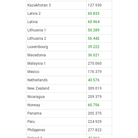
Kazakhstan 3
127.930
Latvia 2
60.833
Latvia
60.964
Lithuania 1
50.289
Lithuania 2
56.442
Luxembourg
39.222
Macedonia
36.021
Malaysia 1
270.060
Mexico
176.379
Netherlands
43.576
New Zealand
309.019
Nicaragua
209.379
Norway
60.756
Panama
205.375
Peru
224.929
Philippines
277.822