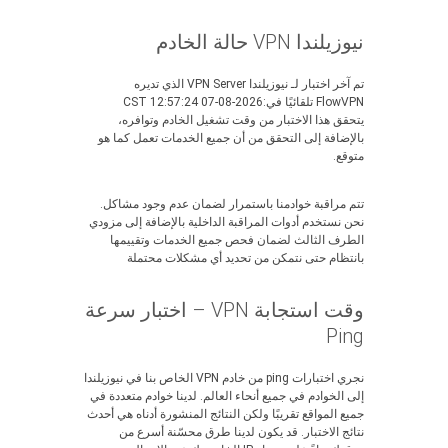
نيوزيلندا VPN حالة الخادم
تم آخر اختبار لـ نيوزيلندا VPN Server الذي تديره
FlowVPN تلقائيًا في:2026-08-07 12:57:24 CST
يتحقق هذا الاختبار من وقت تشغيل الخادم وتوافره،
بالإضافة إلى التحقق من أن جميع الخدمات تعمل كما هو
متوقع.
تتم مراقبة خوادمنا باستمرار لضمان عدم وجود مشاكل.
نحن نستخدم أدوات المراقبة الداخلية بالإضافة إلى مزودي
الطرف الثالث لضمان فحص جميع الخدمات وتقييمها
بانتظام حتى نتمكن من تحديد أي مشكلات محتملة
وقت استجابة VPN – اختبار سرعة
Ping
نجري اختبارات ping من خادم VPN الخاص بنا في نيوزيلندا
إلى الخوادم في جميع أنحاء العالم. لدينا خوادم متعددة في
جميع المواقع تقريبًا ولكن النتائج المنشورة أدناه هي أحدث
نتائج الاختبار. قد يكون لدينا طرق محسّنة أسرع من