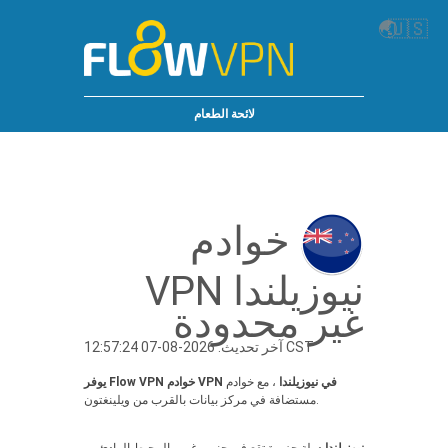
🌏
🇺🇸
لائحة الطعام
خوادم
نيوزيلندا VPN
غير محدودة
آخر تحديث: 2026-08-07 12:57:24 CST
يوفر Flow VPN خوادم VPN في نيوزيلندا
، مع خوادم
مستضافة في مركز بيانات بالقرب من ويلينغتون.