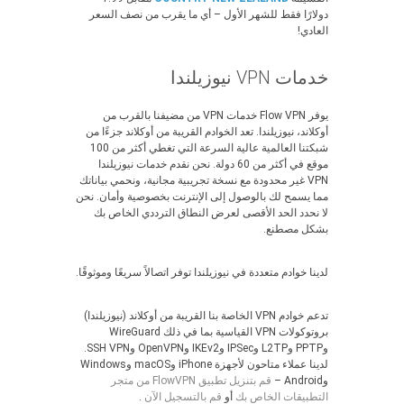
دولارًا فقط للشهر الأول – أي ما يقرب من نصف السعر
العادي!
خدمات VPN نيوزيلندا
يوفر Flow VPN خدمات VPN من مضيفنا بالقرب من
أوكلاند، نيوزيلندا. تعد الخوادم القريبة من أوكلاند جزءًا من
شبكتنا العالمية عالية السرعة التي تغطي أكثر من 100
موقع في أكثر من 60 دولة. نحن نقدم خدمات نيوزيلندا
VPN غير محدودة مع نسخة تجريبية مجانية، ونحمي بياناتك
مما يسمح لك بالوصول إلى الإنترنت بخصوصية وأمان. نحن
لا نحدد الحد الأقصى لعرض النطاق الترددي الخاص بك
بشكل مصطنع.
لدينا خوادم متعددة في نيوزيلندا توفر اتصالاً سريعًا وموثوقًا.
تدعم خوادم VPN الخاصة بنا القريبة من أوكلاند (نيوزيلندا)
بروتوكولات VPN القياسية بما في ذلك WireGuard
وPPTP وL2TP وIPSec وIKEv2 وOpenVPN وSSH VPN.
لدينا عملاء متاحون لأجهزة iPhone وmacOS وWindows
وAndroid –
قم بتنزيل تطبيق FlowVPN من متجر
التطبيقات الخاص بك
أو
قم بالتسجيل الآن
.