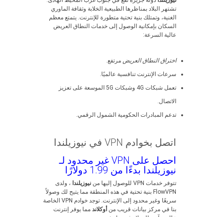
نيوزيلندا
دولة جزيرة تقع في جنوب غرب المحيط الهادئ.
تشتهر البلاد بمناظرها الطبيعية الخلابة وثقافة الماوري
الغنية، وتمتلك بنية تحتية متطورة للإنترنت. يتمتع معظم
السكان بإمكانية الوصول إلى خدمات النطاق العريض
عالية السرعة:
اختراق النطاق العريض
مرتفع.
سرعات الإنترنت تنافسية عالميًا.
تعمل شبكات 4G وشبكات 5G الموسعة على تعزيز
الاتصال.
تدعم المبادرات الحكومية الشمول الرقمي.
اتصل بخوادم VPN في نيوزيلندا
احصل على VPN غير محدود لـ
نيوزيلندا بدءًا من 1.99 دولارًا
تتوفر خدمات VPN للوصول إليها من
نيوزيلندا
، ولدى
FlowVPN بنية تحتية في هذه المنطقة مما يتيح لك وصولاً
سريعًا وغير محدود إلى الإنترنت. توجد خوادم VPN الخاصة
بنا في مركز بيانات قريب من
أوكلاند
مما يوفر إنترنت