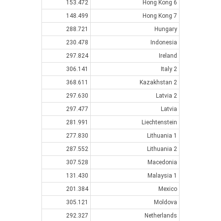
153.472
Hong Kong 6
148.499
Hong Kong 7
288.721
Hungary
230.478
Indonesia
297.824
Ireland
306.141
Italy 2
368.611
Kazakhstan 2
297.630
Latvia 2
297.477
Latvia
281.991
Liechtenstein
277.830
Lithuania 1
287.552
Lithuania 2
307.528
Macedonia
131.430
Malaysia 1
201.384
Mexico
305.121
Moldova
292.327
Netherlands