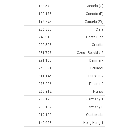
183.579
Canada (C)
182.175
Canada (E)
134.727
Canada (W)
286.385
Chile
246.910
Costa Rica
288.535
Croatia
281.797
Czech Republic 2
291.105
Denmark
246.581
Ecuador
311.145
Estonia 2
275.336
Finland 2
269.812
France
283.120
Germany 1
285.162
Germany 3
219.133
Guatemala
140.658
Hong Kong 1