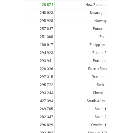
28.874
New Zealand
248.023
Nicaragua
295.928
Norway
257.847
Panama
251.368
Peru
180.017
Philippines
294.923
Poland 3
293.941
Portugal
226.326
Puerto Rico
297.315
Romania
295.722
Serbia
293.244
Slovakia
427.394
South Africa
269.765
Spain 1
282.347
Spain 2
296.829
Sweden 1