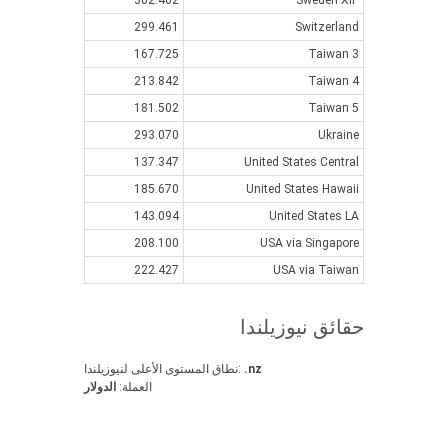
302.402
Sweden XIP
299.461
Switzerland
167.725
Taiwan 3
213.842
Taiwan 4
181.502
Taiwan 5
293.070
Ukraine
137.347
United States Central
185.670
United States Hawaii
143.094
United States LA
208.100
USA via Singapore
222.427
USA via Taiwan
حقائق نيوزيلندا
.nz
نطاق المستوى الأعلى لنيوزيلندا:
العملة:
الدولار