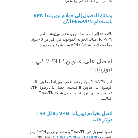
عالمي آمن للعملاء في ويلينغتون.
يمكنك الوصول إلى خوادم نيوزيلندا VPN
باستخدام FlowVPN الآن
بالإضافة إلى الخوادم الموجودة في
نيوزيلندا
، لدى
FlowVPN مئات الخوادم الموجودة في أكثر من 70 دولة
مما يمنحك حرية شبكة VPN سريعة وغير محدودة.
احصل على عناوين VPN IP في
نيوزيلندا
لدى FlowVPN خوادم متعددة في نيوزيلندا مما يتيح لك
الوصول إلى عناوين IP المحلية. احصل على وصول VPN
غير محدود إلى نيوزيلندا من خلال شبكة FlowVPN
العالمية.
اتصل بخوادم نيوزيلندا VPN مقابل 1.99
دولار فقط!
قم بالتسجيل في FlowVPN باستخدام ترويج VPN / رمز
القسيمة
COUNTRY-NEW ZEALAND
مقابل 1.99