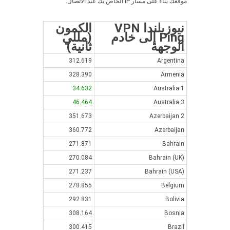
موقعك بناءً على مسار IP الخاص بك عند الاتصال.
نيوزيلندا VPN
الكمون
Ping إلى خادم
(مللي
الوجهة
ثانية)
312.619
Argentina
328.390
Armenia
34.632
Australia 1
46.464
Australia 3
351.673
Azerbaijan 2
360.772
Azerbaijan
271.871
Bahrain
270.084
Bahrain (UK)
271.237
Bahrain (USA)
278.855
Belgium
292.831
Bolivia
308.164
Bosnia
300.415
Brazil