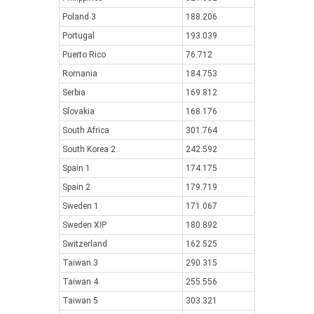
Poland 3
188.206
Portugal
193.039
Puerto Rico
76.712
Romania
184.753
Serbia
169.812
Slovakia
168.176
South Africa
301.764
South Korea 2
242.592
Spain 1
174.175
Spain 2
179.719
Sweden 1
171.067
Sweden XIP
180.892
Switzerland
162.525
Taiwan 3
290.315
Taiwan 4
255.556
Taiwan 5
303.321