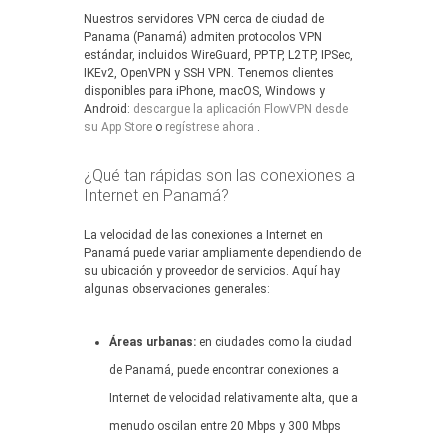
Nuestros servidores VPN cerca de ciudad de
Panama (Panamá) admiten protocolos VPN
estándar, incluidos WireGuard, PPTP, L2TP, IPSec,
IKEv2, OpenVPN y SSH VPN. Tenemos clientes
disponibles para iPhone, macOS, Windows y
Android:
descargue la aplicación FlowVPN desde
su App Store
o
regístrese ahora
.
¿Qué tan rápidas son las conexiones a
Internet en Panamá?
La velocidad de las conexiones a Internet en
Panamá puede variar ampliamente dependiendo de
su ubicación y proveedor de servicios. Aquí hay
algunas observaciones generales:
Áreas urbanas:
en ciudades como la ciudad
de Panamá, puede encontrar conexiones a
Internet de velocidad relativamente alta, que a
menudo oscilan entre 20 Mbps y 300 Mbps