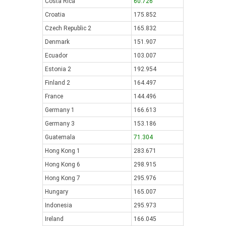
Costa Rica
60.726
Croatia
175.852
Czech Republic 2
165.832
Denmark
151.907
Ecuador
103.007
Estonia 2
192.954
Finland 2
164.497
France
144.496
Germany 1
166.613
Germany 3
153.186
Guatemala
71.304
Hong Kong 1
283.671
Hong Kong 6
298.915
Hong Kong 7
295.976
Hungary
165.007
Indonesia
295.973
Ireland
166.045