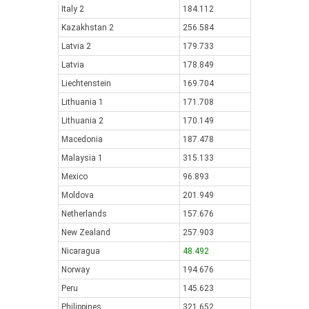
Italy 2
184.112
Kazakhstan 2
256.584
Latvia 2
179.733
Latvia
178.849
Liechtenstein
169.704
Lithuania 1
171.708
Lithuania 2
170.149
Macedonia
187.478
Malaysia 1
315.133
Mexico
96.893
Moldova
201.949
Netherlands
157.676
New Zealand
257.903
Nicaragua
48.492
Norway
194.676
Peru
145.623
Philippines
321.652