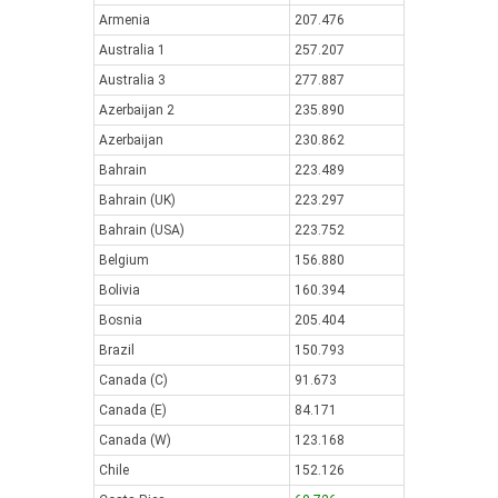
Armenia
207.476
Australia 1
257.207
Australia 3
277.887
Azerbaijan 2
235.890
Azerbaijan
230.862
Bahrain
223.489
Bahrain (UK)
223.297
Bahrain (USA)
223.752
Belgium
156.880
Bolivia
160.394
Bosnia
205.404
Brazil
150.793
Canada (C)
91.673
Canada (E)
84.171
Canada (W)
123.168
Chile
152.126