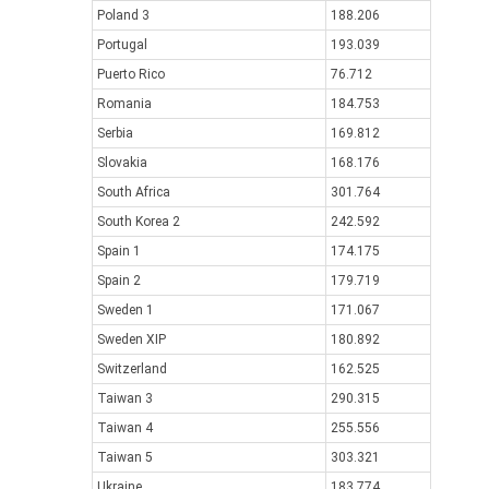
Poland 3
188.206
Portugal
193.039
Puerto Rico
76.712
Romania
184.753
Serbia
169.812
Slovakia
168.176
South Africa
301.764
South Korea 2
242.592
Spain 1
174.175
Spain 2
179.719
Sweden 1
171.067
Sweden XIP
180.892
Switzerland
162.525
Taiwan 3
290.315
Taiwan 4
255.556
Taiwan 5
303.321
Ukraine
183.774