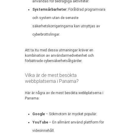
användas för bedrägliga aktiviteter.
Systemsårbarheter:
Föråldrad programvara
och system utan de senaste
säkerhetskorrigeringarna kan utnyttjas av
cyberbrottslingar.
Att ta itu med dessa utmaningar kräver en
kombination av användarmedvetenhet och
förbättrade cybersäkerhetsåtgärder.
Vilka är de mest besökta
webbplatserna i Panama?
Här är några av de mest besökta webbplatserna i
Panama:
Google
– Sökmotorn är mycket populär.
YouTube
– En allmänt använd plattform för
videoinnehåll.