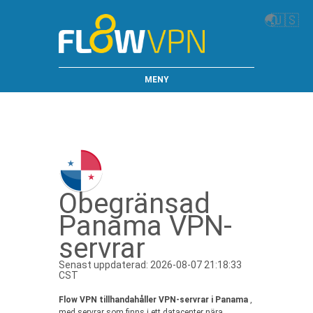
🌏
🇺🇸
MENY
Obegränsad
Panama VPN-
servrar
Senast uppdaterad: 2026-08-07 21:18:33
CST
Flow VPN tillhandahåller VPN-servrar i Panama
,
med servrar som finns i ett datacenter nära