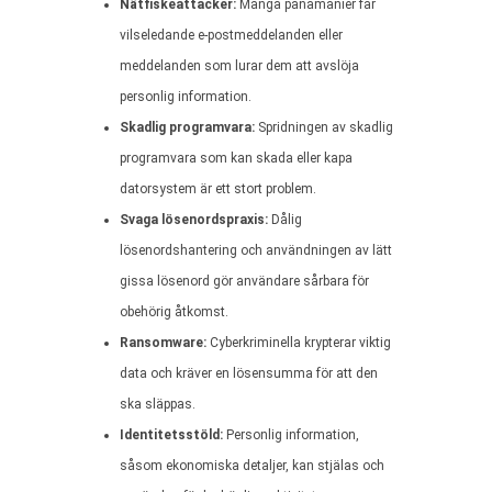
Nätfiskeattacker:
Många panamanier får
vilseledande e-postmeddelanden eller
meddelanden som lurar dem att avslöja
personlig information.
Skadlig programvara:
Spridningen av skadlig
programvara som kan skada eller kapa
datorsystem är ett stort problem.
Svaga lösenordspraxis:
Dålig
lösenordshantering och användningen av lätt
gissa lösenord gör användare sårbara för
obehörig åtkomst.
Ransomware:
Cyberkriminella krypterar viktig
data och kräver en lösensumma för att den
ska släppas.
Identitetsstöld:
Personlig information,
såsom ekonomiska detaljer, kan stjälas och