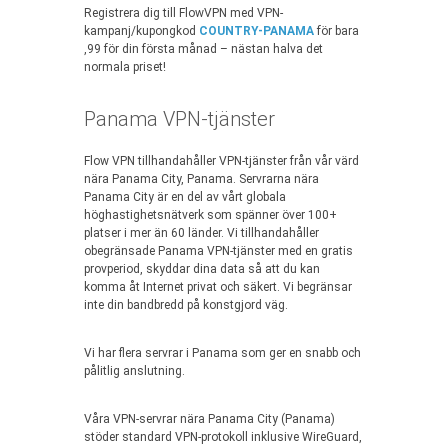
Registrera dig till FlowVPN med VPN-
kampanj/kupongkod
COUNTRY-PANAMA
för bara
,99 för din första månad – nästan halva det
normala priset!
Panama VPN-tjänster
Flow VPN tillhandahåller VPN-tjänster från vår värd
nära Panama City, Panama. Servrarna nära
Panama City är en del av vårt globala
höghastighetsnätverk som spänner över 100+
platser i mer än 60 länder. Vi tillhandahåller
obegränsade Panama VPN-tjänster med en gratis
provperiod, skyddar dina data så att du kan
komma åt Internet privat och säkert. Vi begränsar
inte din bandbredd på konstgjord väg.
Vi har flera servrar i Panama som ger en snabb och
pålitlig anslutning.
Våra VPN-servrar nära Panama City (Panama)
stöder standard VPN-protokoll inklusive WireGuard,