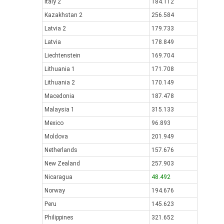
Italy 2
184.112
Kazakhstan 2
256.584
Latvia 2
179.733
Latvia
178.849
Liechtenstein
169.704
Lithuania 1
171.708
Lithuania 2
170.149
Macedonia
187.478
Malaysia 1
315.133
Mexico
96.893
Moldova
201.949
Netherlands
157.676
New Zealand
257.903
Nicaragua
48.492
Norway
194.676
Peru
145.623
Philippines
321.652