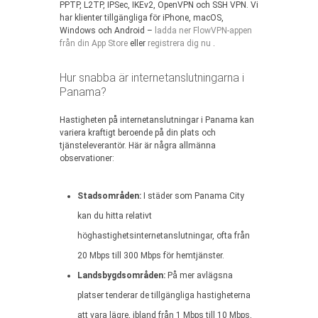
PPTP, L2TP, IPSec, IKEv2, OpenVPN och SSH VPN. Vi
har klienter tillgängliga för iPhone, macOS,
Windows och Android –
ladda ner FlowVPN-appen
från din App Store
eller
registrera dig nu
.
Hur snabba är internetanslutningarna i
Panama?
Hastigheten på internetanslutningar i Panama kan
variera kraftigt beroende på din plats och
tjänsteleverantör. Här är några allmänna
observationer:
Stadsområden:
I städer som Panama City
kan du hitta relativt
höghastighetsinternetanslutningar, ofta från
20 Mbps till 300 Mbps för hemtjänster.
Landsbygdsområden:
På mer avlägsna
platser tenderar de tillgängliga hastigheterna
att vara lägre, ibland från 1 Mbps till 10 Mbps,