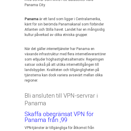
Panama City.
Panama
är ett land som ligger i Centralamerika,
känt för sin berömda Panamakanal som förbinder
Atlanten och Stilla havet. Landet har en mångsidig
kultur påverkad av olika etniska grupper.
När det gäller
internettjänster
har Panama en
växande infrastruktur med flera internetleverantörer
som erbjuder höghastighetsalternativ. Regeringen
satsar också på att utöka internettillgången till
landsbygden. Kvaliteten och tillgängligheten på
tjänsterna kan dock variera avsevärt mellan olika
regioner.
Bli ansluten till VPN-servrar i
Panama
Skaffa obegränsat VPN för
Panama från ,99
VPN-tjänster är tillgängliga för åtkomst från