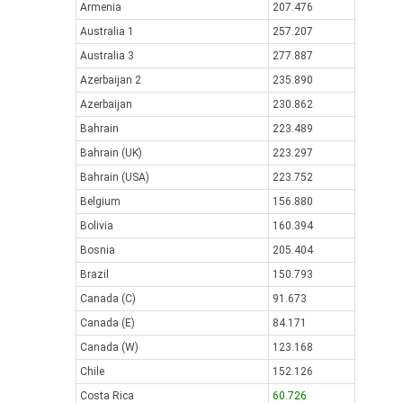
Armenia
207.476
Australia 1
257.207
Australia 3
277.887
Azerbaijan 2
235.890
Azerbaijan
230.862
Bahrain
223.489
Bahrain (UK)
223.297
Bahrain (USA)
223.752
Belgium
156.880
Bolivia
160.394
Bosnia
205.404
Brazil
150.793
Canada (C)
91.673
Canada (E)
84.171
Canada (W)
123.168
Chile
152.126
Costa Rica
60.726