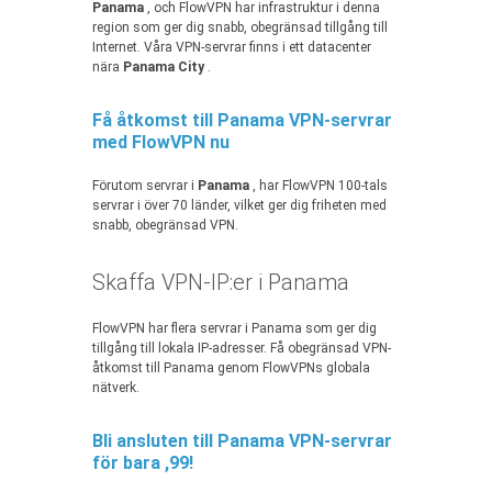
Panama
, och FlowVPN har infrastruktur i denna
region som ger dig snabb, obegränsad tillgång till
Internet. Våra VPN-servrar finns i ett datacenter
nära
Panama City
.
Få åtkomst till Panama VPN-servrar
med FlowVPN nu
Förutom servrar i
Panama
, har FlowVPN 100-tals
servrar i över 70 länder, vilket ger dig friheten med
snabb, obegränsad VPN.
Skaffa VPN-IP:er i Panama
FlowVPN har flera servrar i Panama som ger dig
tillgång till lokala IP-adresser. Få obegränsad VPN-
åtkomst till Panama genom FlowVPNs globala
nätverk.
Bli ansluten till Panama VPN-servrar
för bara ,99!