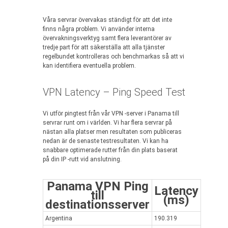
Våra servrar övervakas ständigt för att det inte
finns några problem. Vi använder interna
övervakningsverktyg samt flera leverantörer av
tredje part för att säkerställa att alla tjänster
regelbundet kontrolleras och benchmarkas så att vi
kan identifiera eventuella problem.
VPN Latency – Ping Speed Test
Vi utför pingtest från vår VPN -server i Panama till
servrar runt om i världen. Vi har flera servrar på
nästan alla platser men resultaten som publiceras
nedan är de senaste testresultaten. Vi kan ha
snabbare optimerade rutter från din plats baserat
på din IP -rutt vid anslutning.
Panama VPN Ping
Latency
till
(ms)
destinationsserver
Argentina
190.319