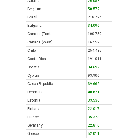
Austria
26.058
Belgium
50.572
Brazil
218.794
Bulgaria
34.096
Canada (East)
100.759
Canada (West)
167.525
Chile
254.435
Costa Rica
191.011
Croatia
34.697
Cyprus
93.906
Czech Republic
39.662
Denmark
40.671
Estonia
33.536
Finland
22.017
France
35.378
Germany
22.810
Greece
52.011