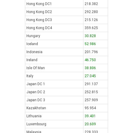
Hong Kong DC1
218.382
Hong Kong DC2
292.280
Hong Kong DC3
215.126
Hong Kong DC4
359.625
Hungary
30.828
Iceland
52.986
Indonesia
201.796
Ireland
46.750
Isle Of Man
38.806
Italy
27.045
Japan DC 1
291.137
Japan DC 2
252.815
Japan DC 3
257.909
Kazakhstan
95.954
Lithuania
39.401
Luxembourg
20.609
Malaysia
228.333