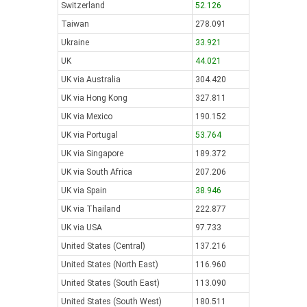
Switzerland
52.126
Taiwan
278.091
Ukraine
33.921
UK
44.021
UK via Australia
304.420
UK via Hong Kong
327.811
UK via Mexico
190.152
UK via Portugal
53.764
UK via Singapore
189.372
UK via South Africa
207.206
UK via Spain
38.946
UK via Thailand
222.877
UK via USA
97.733
United States (Central)
137.216
United States (North East)
116.960
United States (South East)
113.090
United States (South West)
180.511