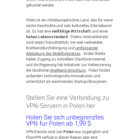
gehostet werden.
Polen
ist ein mitteleuropäisches Land, das für seine
reiche Geschichte und sein kulturelles Erbe bekannt
ist. Es hat eine
vielfältige Wirtschaft
und einen
hohen Lebensstandard
. Polens Internetdienste
sind relativ fortschrittlich, mit weit verbreiteter
Breitbanddurchdringung und
umfassender
Abdeckung des Mobilfunknetzes
. Große Städte
haben Zugang zu schnellem Glasfaser-Internet,
und die Regierung hat Initiativen zur Verbesserung
der ländlichen
Breitband Anschluss
. Polen fördert
außerdem technologische Innovationen und
unterstützt ein wachsendes Startup-Ökosystem.
Stellen Sie eine Verbindung zu
VPN-Servern in Polen her
Holen Sie sich unbegrenztes
VPN für Polen ab 1,99 $
VPN-Dienste sind von
Polen
aus zugänglich und
FlowVPN verfügt in dieser Region über eine