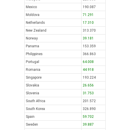
Mexico
190.087
Moldova
71.291
Netherlands
17.310
New Zealand
313.370
Norway
39.181
Panama
153.359
Philippines
366.863
Portugal
64.008
Romania
44.918
Singapore
193.224
Slovakia
26.656
Slovenia
31.753
South Africa
201.572
South Korea
326.890
Spain
59.702
Sweden
39.887