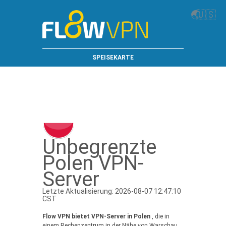
🌏
🇺🇸
SPEISEKARTE
Unbegrenzte
Polen VPN-
Server
Letzte Aktualisierung: 2026-08-07 12:47:10
CST
Flow VPN bietet VPN-Server in Polen
, die in
einem Rechenzentrum in der Nähe von Warschau