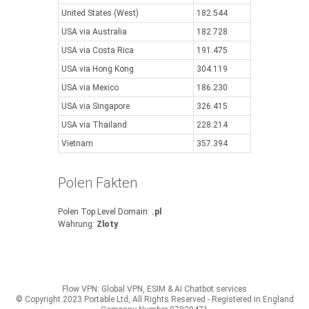
United States (West)
182.544
USA via Australia
182.728
USA via Costa Rica
191.475
USA via Hong Kong
304.119
USA via Mexico
186.230
USA via Singapore
326.415
USA via Thailand
228.214
Vietnam
357.394
Polen Fakten
Polen Top Level Domain:
.pl
Währung:
Zloty
Flow VPN: Global VPN, ESIM & AI Chatbot services
© Copyright 2023 Portable Ltd, All Rights Reserved - Registered in England