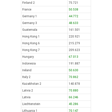
Finland 2
75.721
France
50.538
Germany 1
44.772
Germany 3
48.633
Guatemala
161.501
Hong Kong 1
220.921
Hong Kong 6
215.279
Hong Kong 7
209.623
Hungary
67.013
Indonesia
191.887
Ireland
50.630
Italy 2
70.862
Kazakhstan 2
140.878
Latvia 2
70.880
Latvia
66.246
Liechtenstein
45.286
Lithuania 1
70.147