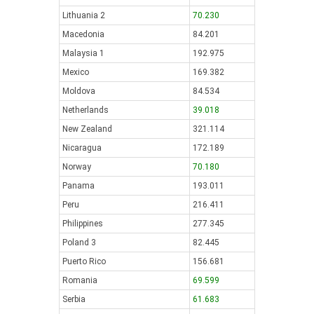
Lithuania 2
70.230
Macedonia
84.201
Malaysia 1
192.975
Mexico
169.382
Moldova
84.534
Netherlands
39.018
New Zealand
321.114
Nicaragua
172.189
Norway
70.180
Panama
193.011
Peru
216.411
Philippines
277.345
Poland 3
82.445
Puerto Rico
156.681
Romania
69.599
Serbia
61.683