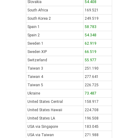
Slovakia
54.408
South Africa
169.521
South Korea 2
249.519
Spain 1
58.783
Spain 2
54.348
Sweden 1
62.919
Sweden XIP
66.519
Switzerland
55.977
Taiwan 3
251.190
Taiwan 4
277.641
Taiwan 5
226.725
Ukraine
73.487
United States Central
158.917
United States Hawaii
224.708
United States LA
196.508
USA via Singapore
183.045
USA via Taiwan
271.988