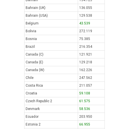
Bahrain
134.725
Bahrain (UK)
136.055
Bahrain (USA)
129.538
Belgium
43.539
Bolivia
272.119
Bosnia
75.385
Brazil
216.354
Canada (C)
121.921
Canada (E)
129.218
Canada (W)
162.226
Chile
247.562
Costa Rica
211.057
Croatia
59.108
Czech Republic 2
61.575
Denmark
58.536
Ecuador
203.950
Estonia 2
66.955