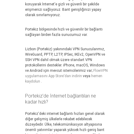
koruyarak İnternet'e gizli ve güvenli bir şekilde
erişmenizi sağlıyoruz. Bant genişliğinizi yapay
olarak sınırlamıyoruz.
Portekiz bölgesinde hızlı ve güvenilir bir bağlantı
sağlayan birden fazla sunucumuz var.
Lizbon (Portekiz) yakınındaki VPN Sunucularımız,
WireGuard, PPTP, L2TP, IPSec, IKEv2, OpenVPN ve
SSH VPN dahil olmak üzere standart VPN
protokollerini destekler. iPhone, macOS, Windows
ve Android için mevcut istemcilerimiz var;
FlowVPN
uygulamasını App Store'dan indirin
veya
hemen
kaydolun
.
Portekiz'de İnternet bağlantıları ne
kadar hızlı?
Portekiz'deki internet bağlantı hızları genel olarak
diğer gelişmiş ülkelerle rekabet edebilecek
düzeydedir. Ülke, telekomünikasyon altyapısına
önemli yatırımlar yaparak yüksek hızlı geniş bant