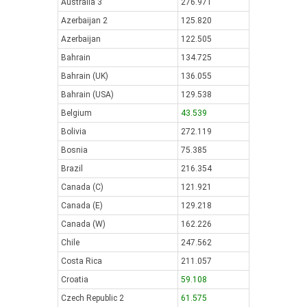
Australia 3
276.971
Azerbaijan 2
125.820
Azerbaijan
122.505
Bahrain
134.725
Bahrain (UK)
136.055
Bahrain (USA)
129.538
Belgium
43.539
Bolivia
272.119
Bosnia
75.385
Brazil
216.354
Canada (C)
121.921
Canada (E)
129.218
Canada (W)
162.226
Chile
247.562
Costa Rica
211.057
Croatia
59.108
Czech Republic 2
61.575