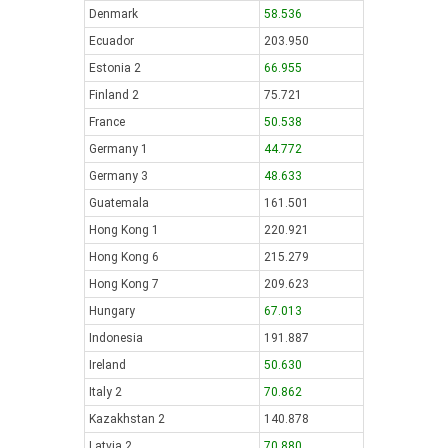
Denmark
58.536
Ecuador
203.950
Estonia 2
66.955
Finland 2
75.721
France
50.538
Germany 1
44.772
Germany 3
48.633
Guatemala
161.501
Hong Kong 1
220.921
Hong Kong 6
215.279
Hong Kong 7
209.623
Hungary
67.013
Indonesia
191.887
Ireland
50.630
Italy 2
70.862
Kazakhstan 2
140.878
Latvia 2
70.880