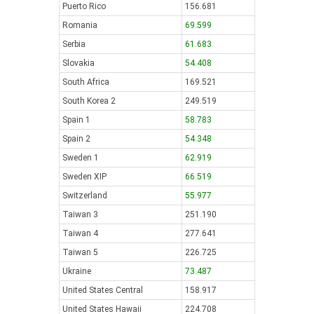
Puerto Rico
156.681
Romania
69.599
Serbia
61.683
Slovakia
54.408
South Africa
169.521
South Korea 2
249.519
Spain 1
58.783
Spain 2
54.348
Sweden 1
62.919
Sweden XIP
66.519
Switzerland
55.977
Taiwan 3
251.190
Taiwan 4
277.641
Taiwan 5
226.725
Ukraine
73.487
United States Central
158.917
United States Hawaii
224.708