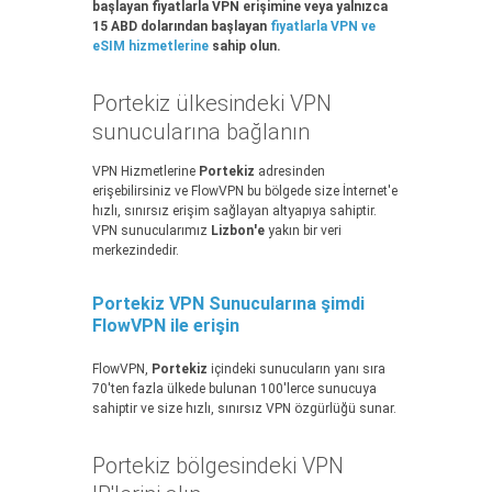
başlayan fiyatlarla VPN erişimine veya yalnızca
15 ABD dolarından başlayan
fiyatlarla VPN ve
eSIM hizmetlerine
sahip olun.
Portekiz ülkesindeki VPN
sunucularına bağlanın
VPN Hizmetlerine
Portekiz
adresinden
erişebilirsiniz ve FlowVPN bu bölgede size İnternet'e
hızlı, sınırsız erişim sağlayan altyapıya sahiptir.
VPN sunucularımız
Lizbon'e
yakın bir veri
merkezindedir.
Portekiz VPN Sunucularına şimdi
FlowVPN ile erişin
FlowVPN,
Portekiz
içindeki sunucuların yanı sıra
70'ten fazla ülkede bulunan 100'lerce sunucuya
sahiptir ve size hızlı, sınırsız VPN özgürlüğü sunar.
Portekiz bölgesindeki VPN