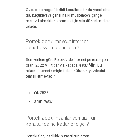
Özetle, pornografi belirli koşullar altında yasal olsa
da, küçükleri ve genel halkı müstehcen içeriğe
maruz kalmaktan korumak için sıkı düzenlemelere
tabidir.
Portekiz'deki mevcut internet
penetrasyon oranı nedir?
Son verilere göre Portekiz'de internet penetrasyon
oranı 2022 yılı itibarıyla kabaca
%83,1'dir
. Bu
rakam internete erişimi olan nüfusun yüzdesini
temsil etmektedir.
Yıl:
2022
Oran:
%83,1
Portekiz'deki insanlar veri gizliliği
konusunda ne kadar endişeli?
Portekiz'de, özellikle hizmetlerin artan