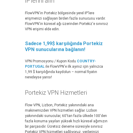
IP'lerini alın
FlowVPN'in Portekiz bölgesinde yerel IP'lere
erişmenizi sağlayan birden fazla sunucusu vardır.
FlowVPN'in küresel ağı üzerinden Portekiz'e sınırsız
VPN erişimi elde edin.
Sadece 1,99$ karşılığında Portekiz
VPN sunucularına bağlanın!
VPN Promosyonu / Kupon Kodu
COUNTRY-
PORTUGAL
ile FlowVPN'e ilk ayınız için yalnızca
1,99 $ karşılığında kaydolun – normal fiyatın
neredeyse yarısı!
Portekiz VPN Hizmetleri
Flow VPN, Lizbon, Portekiz yakınındaki ana
makinemizden VPN hizmetleri sağlar. Lizbon
yakınındaki sunucular, 60'tan fazla ülkede 100'den
fazla konuma yayılan yüksek hızlı küresel ağımızın
bir parçasıdır. Ücretsiz deneme süresiyle sınırsız
Portekiz VPN hizmetleri sağlıyoruz, verilerinizi