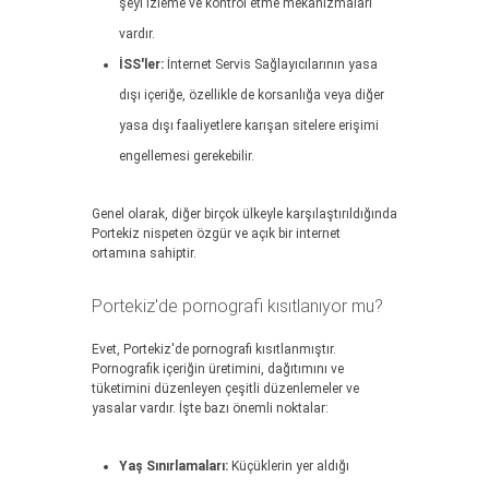
şeyi izleme ve kontrol etme mekanizmaları
vardır.
İSS'ler:
İnternet Servis Sağlayıcılarının yasa
dışı içeriğe, özellikle de korsanlığa veya diğer
yasa dışı faaliyetlere karışan sitelere erişimi
engellemesi gerekebilir.
Genel olarak, diğer birçok ülkeyle karşılaştırıldığında
Portekiz nispeten özgür ve açık bir internet
ortamına sahiptir.
Portekiz'de pornografi kısıtlanıyor mu?
Evet, Portekiz'de pornografi kısıtlanmıştır.
Pornografik içeriğin üretimini, dağıtımını ve
tüketimini düzenleyen çeşitli düzenlemeler ve
yasalar vardır. İşte bazı önemli noktalar:
Yaş Sınırlamaları:
Küçüklerin yer aldığı