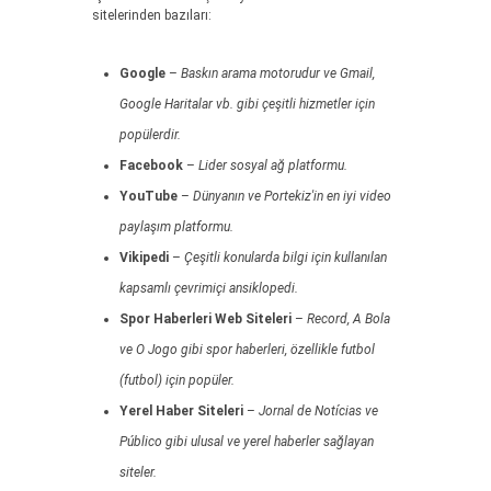
sitelerinden bazıları:
Google
–
Baskın arama motorudur ve Gmail,
Google Haritalar vb. gibi çeşitli hizmetler için
popülerdir.
Facebook
–
Lider sosyal ağ platformu.
YouTube
–
Dünyanın ve Portekiz'in en iyi video
paylaşım platformu.
Vikipedi
–
Çeşitli konularda bilgi için kullanılan
kapsamlı çevrimiçi ansiklopedi.
Spor Haberleri Web Siteleri
–
Record, A Bola
ve O Jogo gibi spor haberleri, özellikle futbol
(futbol) için popüler.
Yerel Haber Siteleri
–
Jornal de Notícias ve
Público gibi ulusal ve yerel haberler sağlayan
siteler.