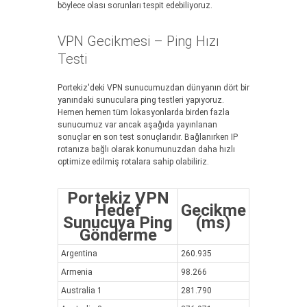
böylece olası sorunları tespit edebiliyoruz.
VPN Gecikmesi – Ping Hızı
Testi
Portekiz'deki VPN sunucumuzdan dünyanın dört bir
yanındaki sunuculara ping testleri yapıyoruz.
Hemen hemen tüm lokasyonlarda birden fazla
sunucumuz var ancak aşağıda yayınlanan
sonuçlar en son test sonuçlarıdır. Bağlanırken IP
rotanıza bağlı olarak konumunuzdan daha hızlı
optimize edilmiş rotalara sahip olabiliriz.
Portekiz VPN
Hedef
Gecikme
Sunucuya Ping
(ms)
Gönderme
Argentina
260.935
Armenia
98.266
Australia 1
281.790