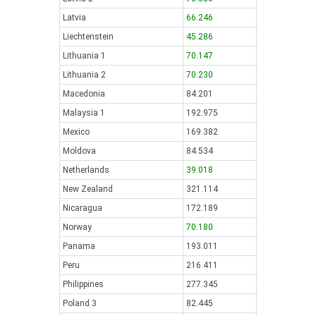
Latvia
66.246
Liechtenstein
45.286
Lithuania 1
70.147
Lithuania 2
70.230
Macedonia
84.201
Malaysia 1
192.975
Mexico
169.382
Moldova
84.534
Netherlands
39.018
New Zealand
321.114
Nicaragua
172.189
Norway
70.180
Panama
193.011
Peru
216.411
Philippines
277.345
Poland 3
82.445