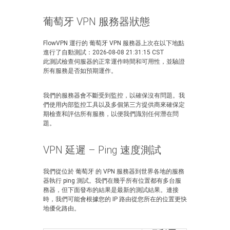
葡萄牙 VPN 服務器狀態
FlowVPN 運行的 葡萄牙 VPN 服務器上次在以下地點
進行了自動測試：2026-08-08 21:31:15 CST
此測試檢查伺服器的正常運作時間和可用性，並驗證
所有服務是否如預期運作。
我們的服務器會不斷受到監控，以確保沒有問題。我
們使用內部監控工具以及多個第三方提供商來確保定
期檢查和評估所有服務，以便我們識別任何潛在問
題。
VPN 延遲 – Ping 速度測試
我們從位於 葡萄牙 的 VPN 服務器到世界各地的服務
器執行 ping 測試。我們在幾乎所有位置都有多台服
務器，但下面發布的結果是最新的測試結果。連接
時，我們可能會根據您的 IP 路由從您所在的位置更快
地優化路由。