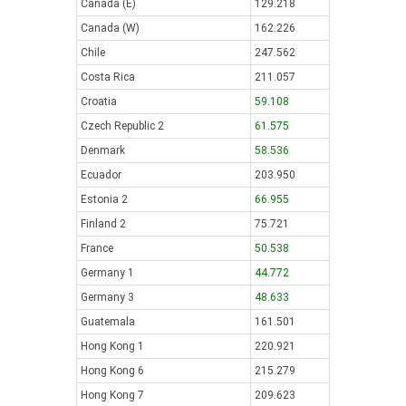
Canada (E)
129.218
Canada (W)
162.226
Chile
247.562
Costa Rica
211.057
Croatia
59.108
Czech Republic 2
61.575
Denmark
58.536
Ecuador
203.950
Estonia 2
66.955
Finland 2
75.721
France
50.538
Germany 1
44.772
Germany 3
48.633
Guatemala
161.501
Hong Kong 1
220.921
Hong Kong 6
215.279
Hong Kong 7
209.623