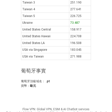
Taiwan 3
251.190
Taiwan 4
277.641
Taiwan 5
226.725
Ukraine
73.487
United States Central
158.917
United States Hawaii
224.708
United States LA
196.508
USA via Singapore
183.045
USA via Taiwan
271.988
葡萄牙事實
葡萄牙頂級域名：
.pt
貨幣：
歐元
Flow VPN: Global VPN, ESIM & AI Chatbot services