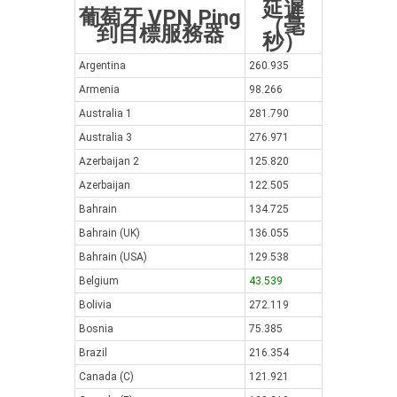
延遲
葡萄牙 VPN Ping
（毫
到目標服務器
秒）
Argentina
260.935
Armenia
98.266
Australia 1
281.790
Australia 3
276.971
Azerbaijan 2
125.820
Azerbaijan
122.505
Bahrain
134.725
Bahrain (UK)
136.055
Bahrain (USA)
129.538
Belgium
43.539
Bolivia
272.119
Bosnia
75.385
Brazil
216.354
Canada (C)
121.921