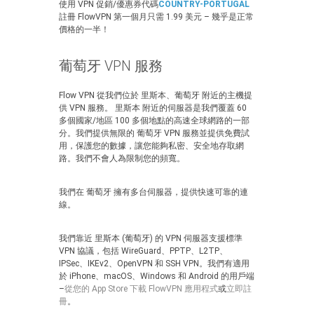
使用 VPN 促銷/優惠券代碼
COUNTRY-PORTUGAL
註冊 FlowVPN 第一個月只需 1.99 美元 – 幾乎是正常
價格的一半！
葡萄牙 VPN 服務
Flow VPN 從我們位於 里斯本、葡萄牙 附近的主機提
供 VPN 服務。 里斯本 附近的伺服器是我們覆蓋 60
多個國家/地區 100 多個地點的高速全球網路的一部
分。我們提供無限的 葡萄牙 VPN 服務並提供免費試
用，保護您的數據，讓您能夠私密、安全地存取網
路。我們不會人為限制您的頻寬。
我們在 葡萄牙 擁有多台伺服器，提供快速可靠的連
線。
我們靠近 里斯本 (葡萄牙) 的 VPN 伺服器支援標準
VPN 協議，包括 WireGuard、PPTP、L2TP、
IPSec、IKEv2、OpenVPN 和 SSH VPN。我們有適用
於 iPhone、macOS、Windows 和 Android 的用戶端
–
從您的 App Store 下載 FlowVPN 應用程式
或
立即註
冊
。