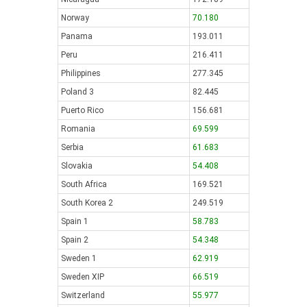
Norway
70.180
Panama
193.011
Peru
216.411
Philippines
277.345
Poland 3
82.445
Puerto Rico
156.681
Romania
69.599
Serbia
61.683
Slovakia
54.408
South Africa
169.521
South Korea 2
249.519
Spain 1
58.783
Spain 2
54.348
Sweden 1
62.919
Sweden XIP
66.519
Switzerland
55.977