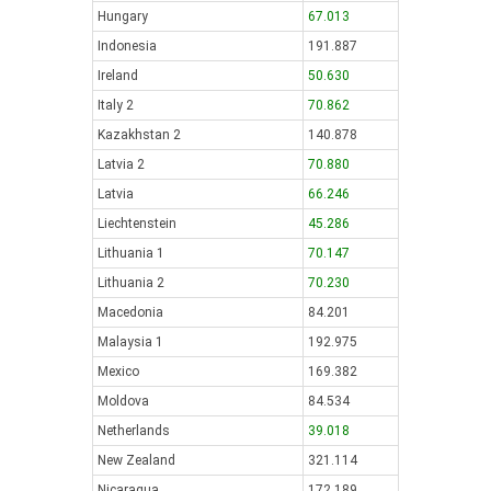
Hungary
67.013
Indonesia
191.887
Ireland
50.630
Italy 2
70.862
Kazakhstan 2
140.878
Latvia 2
70.880
Latvia
66.246
Liechtenstein
45.286
Lithuania 1
70.147
Lithuania 2
70.230
Macedonia
84.201
Malaysia 1
192.975
Mexico
169.382
Moldova
84.534
Netherlands
39.018
New Zealand
321.114
Nicaragua
172.189