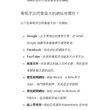
傳輸的資料可能會被攻擊者攔截。
葡萄牙訪問量最大的網站有哪些？
以下是葡萄牙訪問量最大的一些網站：
Google
–
占主導地位的搜尋引擎，在 Gmail、
Google 地圖等各種服務中廣受歡迎。
Facebook
–
領先的社群網路平台。
YouTube
–
全球和葡萄牙頂級影片分享平台。
維基百科
–
內容廣泛的線上百科全書，用於提供
有關各種主題的資訊。
體育新聞網站
–
例如 Record、A Bola 和 O
Jogo，熱門體育新聞，尤其是足球新聞。
當地新聞網站
–
例如 Jornal de Notícias 和
Público，提供國家和地方新聞。
線上零售商
–
例如亞馬遜和 KuantoKusta 等本地