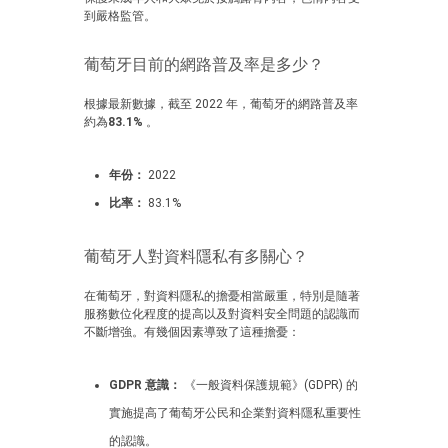
到嚴格監管。
葡萄牙目前的網路普及率是多少？
根據最新數據，截至 2022 年，葡萄牙的網路普及率
約為
83.1%
。
年份：
2022
比率：
83.1%
葡萄牙人對資料隱私有多關心？
在葡萄牙，對資料隱私的擔憂相當嚴重，特別是隨著
服務數位化程度的提高以及對資料安全問題的認識而
不斷增強。有幾個因素導致了這種擔憂：
GDPR 意識：
《一般資料保護規範》(GDPR) 的
實施提高了葡萄牙公民和企業對資料隱私重要性
的認識。