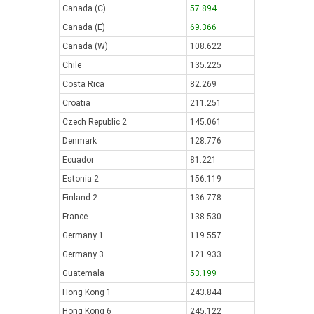
Canada (C)
57.894
Canada (E)
69.366
Canada (W)
108.622
Chile
135.225
Costa Rica
82.269
Croatia
211.251
Czech Republic 2
145.061
Denmark
128.776
Ecuador
81.221
Estonia 2
156.119
Finland 2
136.778
France
138.530
Germany 1
119.557
Germany 3
121.933
Guatemala
53.199
Hong Kong 1
243.844
Hong Kong 6
245.122