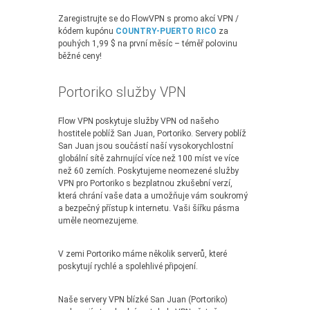
Zaregistrujte se do FlowVPN s promo akcí VPN /
kódem kupónu
COUNTRY-PUERTO RICO
za
pouhých 1,99 $ na první měsíc – téměř polovinu
běžné ceny!
Portoriko služby VPN
Flow VPN poskytuje služby VPN od našeho
hostitele poblíž San Juan, Portoriko. Servery poblíž
San Juan jsou součástí naší vysokorychlostní
globální sítě zahrnující více než 100 míst ve více
než 60 zemích. Poskytujeme neomezené služby
VPN pro Portoriko s bezplatnou zkušební verzí,
která chrání vaše data a umožňuje vám soukromý
a bezpečný přístup k internetu. Vaši šířku pásma
uměle neomezujeme.
V zemi Portoriko máme několik serverů, které
poskytují rychlé a spolehlivé připojení.
Naše servery VPN blízké San Juan (Portoriko)