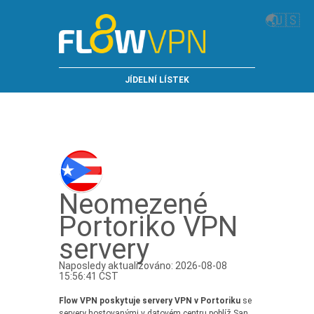
🌏
🇺🇸
JÍDELNÍ LÍSTEK
Neomezené
Portoriko VPN
servery
Naposledy aktualizováno: 2026-08-08
15:56:41 CST
Flow VPN poskytuje servery VPN v Portoriku
se
servery hostovanými v datovém centru poblíž San