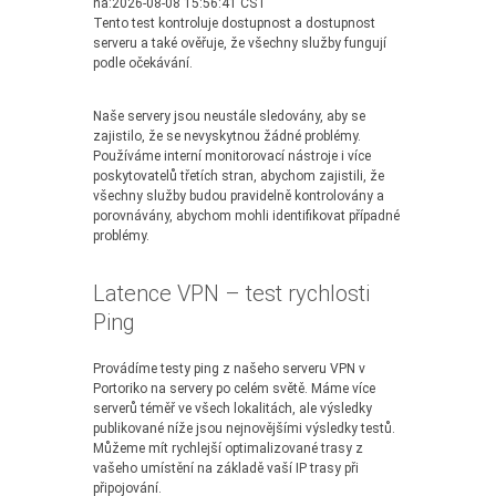
na:2026-08-08 15:56:41 CST
Tento test kontroluje dostupnost a dostupnost
serveru a také ověřuje, že všechny služby fungují
podle očekávání.
Naše servery jsou neustále sledovány, aby se
zajistilo, že se nevyskytnou žádné problémy.
Používáme interní monitorovací nástroje i více
poskytovatelů třetích stran, abychom zajistili, že
všechny služby budou pravidelně kontrolovány a
porovnávány, abychom mohli identifikovat případné
problémy.
Latence VPN – test rychlosti
Ping
Provádíme testy ping z našeho serveru VPN v
Portoriko na servery po celém světě. Máme více
serverů téměř ve všech lokalitách, ale výsledky
publikované níže jsou nejnovějšími výsledky testů.
Můžeme mít rychlejší optimalizované trasy z
vašeho umístění na základě vaší IP trasy při
připojování.