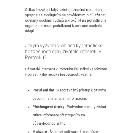
Celkově vzato, i když existuje značná míra obav, je
spojena se zvyšujícím se povědomím o důležitosti
ochrany osobních údajů a kroků, které jednotlivci a
organizace musí podniknout k ochraně osobních
údajů.
Jakým výzvám v oblasti kybernetické
bezpečnosti čelí uživatelé internetu v
Portoriku?
Uživatelé internetu v Portoriku čelí několika výzvám
v oblasti kybernetické bezpečnosti, včetně:
Porušení dat
: Neoprávněný přístup k citlivým
osobním a finančním informacím.
Phishingové útoky
: Podvodné pokusy získat
citlivé informace přestrojením za
důvěryhodnou entitu.
Malware
: Škodlivý software, který může