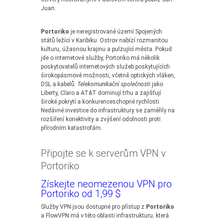
Juan.
Portoriko
je neregistrované území Spojených
států ležící v Karibiku. Ostrov nabízí rozmanitou
kulturu, úžasnou krajinu a pulzující města. Pokud
jde o internetové služby, Portoriko má několik
poskytovatelů internetových služeb poskytujících
širokopásmové možnosti, včetně optických vláken,
DSL a kabelů.
Telekomunikační společnosti
jako
Liberty, Claro a AT&T dominují trhu a zajišťují
široké pokrytí a konkurenceschopné rychlosti.
Nedávné investice do infrastruktury se zaměřily na
rozšíření konektivity a zvýšení odolnosti proti
přírodním katastrofám.
Připojte se k serverům VPN v
Portoriko
Získejte neomezenou VPN pro
Portoriko od 1,99 $
Služby VPN jsou dostupné pro přístup z
Portoriko
a FlowVPN má v této oblasti infrastrukturu, která