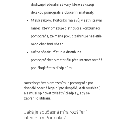
dodržuje federální zákony, které zakazují
dětskou pornografii a obscénní materiály.
Místní zákony:
Portoriko má svůj vlastní právní
rámec, který omezuje distribuci a konzumaci
pornografie, zejména pokud zahrnuje nezletilé
nebo obscénní obsah.
Online obsah:
Přístup a distribuce
pornografického materiálu přes internet rovněž
podléhají těmto předpisům.
Navzdory těmto omezením je pornografie pro
dospělé obecně legální pro dospělé, kteří souhlasí,
ale musí splňovat zvláštní předpisy, aby se
zabránilo stíhání.
Jaká je současná míra rozšíření
internetu v Portoriku?