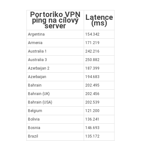
Portoriko VPN
Latence
ping na cílový
(ms)
server
Argentina
154.342
Armenia
171.219
Australia 1
242.216
Australia 3
250.882
Azerbaijan 2
187.399
Azerbaijan
194.683
Bahrain
202.495
Bahrain (UK)
202.456
Bahrain (USA)
202.539
Belgium
121.200
Bolivia
136.241
Bosnia
146.693
Brazil
135.172