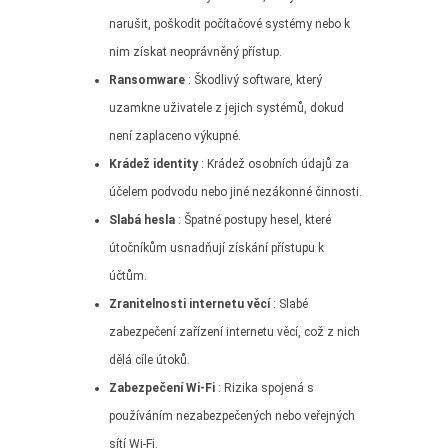
narušit, poškodit počítačové systémy nebo k
nim získat neoprávněný přístup.
Ransomware
: Škodlivý software, který
uzamkne uživatele z jejich systémů, dokud
není zaplaceno výkupné.
Krádež identity
: Krádež osobních údajů za
účelem podvodu nebo jiné nezákonné činnosti.
Slabá hesla
: Špatné postupy hesel, které
útočníkům usnadňují získání přístupu k
účtům.
Zranitelnosti internetu věcí
: Slabé
zabezpečení zařízení internetu věcí, což z nich
dělá cíle útoků.
Zabezpečení Wi-Fi
: Rizika spojená s
používáním nezabezpečených nebo veřejných
sítí Wi-Fi.