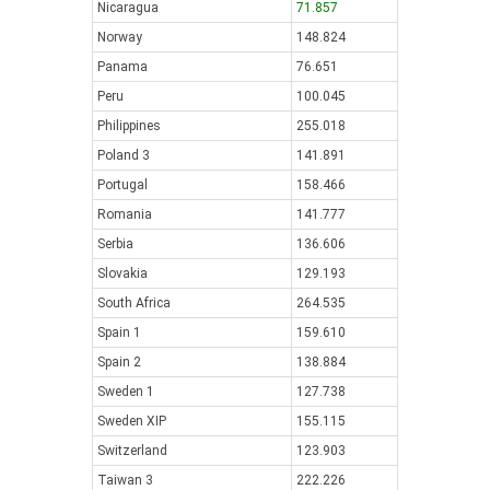
Nicaragua
71.857
Norway
148.824
Panama
76.651
Peru
100.045
Philippines
255.018
Poland 3
141.891
Portugal
158.466
Romania
141.777
Serbia
136.606
Slovakia
129.193
South Africa
264.535
Spain 1
159.610
Spain 2
138.884
Sweden 1
127.738
Sweden XIP
155.115
Switzerland
123.903
Taiwan 3
222.226