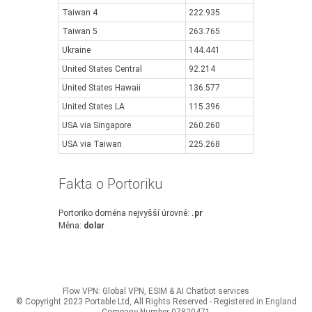
Taiwan 4
222.935
Taiwan 5
263.765
Ukraine
144.441
United States Central
92.214
United States Hawaii
136.577
United States LA
115.396
USA via Singapore
260.260
USA via Taiwan
225.268
Fakta o Portoriku
Portoriko doména nejvyšší úrovně:
.pr
Měna:
dolar
Flow VPN: Global VPN, ESIM & AI Chatbot services
© Copyright 2023 Portable Ltd, All Rights Reserved - Registered in England