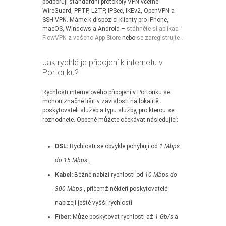
podporují standardní protokoly VPN včetně
WireGuard, PPTP, L2TP, IPSec, IKEv2, OpenVPN a
SSH VPN. Máme k dispozici klienty pro iPhone,
macOS, Windows a Android –
stáhněte si aplikaci
FlowVPN z vašeho App Store
nebo
se zaregistrujte
.
Jak rychlé je připojení k internetu v
Portoriku?
Rychlosti internetového připojení v Portoriku se
mohou značně lišit v závislosti na lokalitě,
poskytovateli služeb a typu služby, pro kterou se
rozhodnete. Obecně můžete očekávat následující:
DSL:
Rychlosti se obvykle pohybují od
1 Mbps
do 15 Mbps
.
Kabel:
Běžně nabízí rychlosti od
10 Mbps do
300 Mbps
, přičemž někteří poskytovatelé
nabízejí ještě vyšší rychlosti.
Fiber:
Může poskytovat rychlosti až
1 Gb/s
a