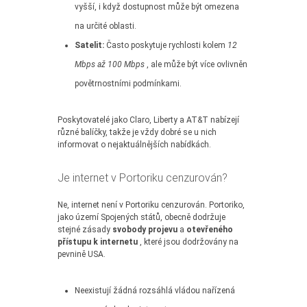
vyšší, i když dostupnost může být omezena
na určité oblasti.
Satelit:
Často poskytuje rychlosti kolem
12
Mbps až 100 Mbps
, ale může být více ovlivněn
povětrnostními podmínkami.
Poskytovatelé jako Claro, Liberty a AT&T nabízejí
různé balíčky, takže je vždy dobré se u nich
informovat o nejaktuálnějších nabídkách.
Je internet v Portoriku cenzurován?
Ne, internet není v Portoriku cenzurován. Portoriko,
jako území Spojených států, obecně dodržuje
stejné zásady
svobody projevu
a
otevřeného
přístupu k internetu
, které jsou dodržovány na
pevnině USA.
Neexistují žádná rozsáhlá vládou nařízená