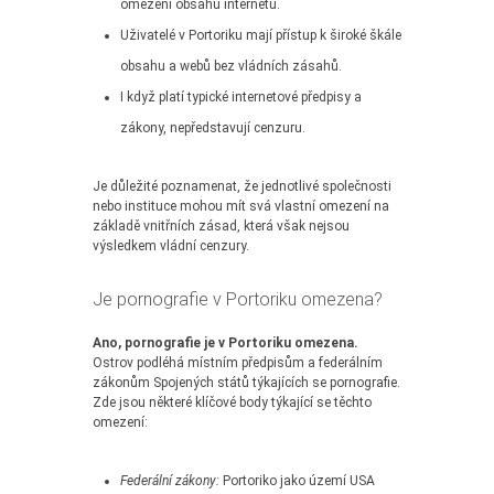
omezení obsahu internetu.
Uživatelé v Portoriku mají přístup k široké škále
obsahu a webů bez vládních zásahů.
I když platí typické internetové předpisy a
zákony, nepředstavují cenzuru.
Je důležité poznamenat, že jednotlivé společnosti
nebo instituce mohou mít svá vlastní omezení na
základě vnitřních zásad, která však nejsou
výsledkem vládní cenzury.
Je pornografie v Portoriku omezena?
Ano, pornografie je v Portoriku omezena.
Ostrov podléhá místním předpisům a federálním
zákonům Spojených států týkajících se pornografie.
Zde jsou některé klíčové body týkající se těchto
omezení:
Federální zákony:
Portoriko jako území USA