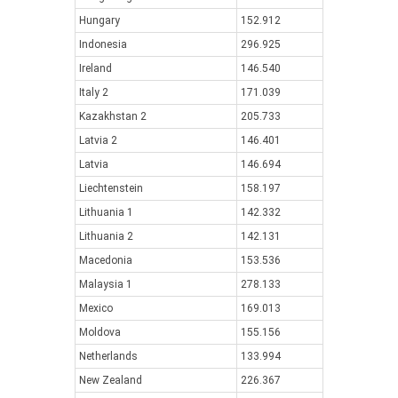
Hungary
152.912
Indonesia
296.925
Ireland
146.540
Italy 2
171.039
Kazakhstan 2
205.733
Latvia 2
146.401
Latvia
146.694
Liechtenstein
158.197
Lithuania 1
142.332
Lithuania 2
142.131
Macedonia
153.536
Malaysia 1
278.133
Mexico
169.013
Moldova
155.156
Netherlands
133.994
New Zealand
226.367