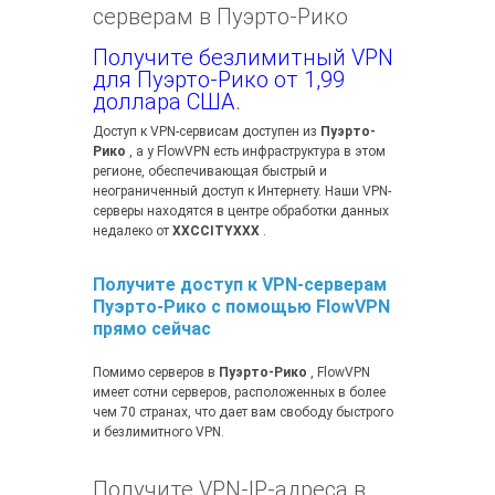
серверам в Пуэрто-Рико
Получите безлимитный VPN
для Пуэрто-Рико от 1,99
доллара США.
Доступ к VPN-сервисам доступен из
Пуэрто-
Рико
, а у FlowVPN есть инфраструктура в этом
регионе, обеспечивающая быстрый и
неограниченный доступ к Интернету. Наши VPN-
серверы находятся в центре обработки данных
недалеко от
XXCCITYXXX
.
Получите доступ к VPN-серверам
Пуэрто-Рико с помощью FlowVPN
прямо сейчас
Помимо серверов в
Пуэрто-Рико
, FlowVPN
имеет сотни серверов, расположенных в более
чем 70 странах, что дает вам свободу быстрого
и безлимитного VPN.
Получите VPN-IP-адреса в