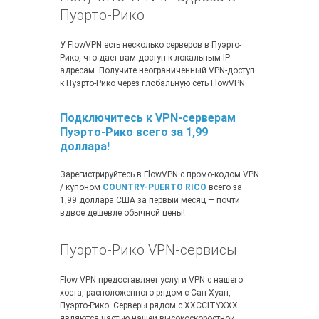
Пуэрто-Рико
У FlowVPN есть несколько серверов в Пуэрто-
Рико, что дает вам доступ к локальным IP-
адресам. Получите неограниченный VPN-доступ
к Пуэрто-Рико через глобальную сеть FlowVPN.
Подключитесь к VPN-серверам
Пуэрто-Рико всего за 1,99
доллара!
Зарегистрируйтесь в FlowVPN с промо-кодом VPN
/ купоном
COUNTRY-PUERTO RICO
всего за
1,99 доллара США за первый месяц — почти
вдвое дешевле обычной цены!
Пуэрто-Рико VPN-сервисы
Flow VPN предоставляет услуги VPN с нашего
хоста, расположенного рядом с Сан-Хуан,
Пуэрто-Рико. Серверы рядом с XXCCITYXXX
являются частью нашей высокоскоростной