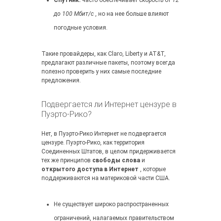
Спутник:
часто обеспечивает скорость от
12
до 100 Мбит/с
, но на нее больше влияют
погодные условия.
Такие провайдеры, как Claro, Liberty и AT&T,
предлагают различные пакеты, поэтому всегда
полезно проверить у них самые последние
предложения.
Подвергается ли Интернет цензуре в
Пуэрто-Рико?
Нет, в Пуэрто-Рико Интернет не подвергается
цензуре. Пуэрто-Рико, как территория
Соединенных Штатов, в целом придерживается
тех же принципов
свободы слова
и
открытого доступа в Интернет
, которые
поддерживаются на материковой части США.
Не существует широко распространенных
ограничений, налагаемых правительством