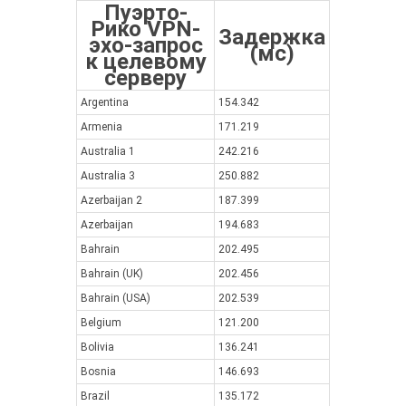
Пуэрто-
Рико VPN-
Задержка
эхо-запрос
(мс)
к целевому
серверу
Argentina
154.342
Armenia
171.219
Australia 1
242.216
Australia 3
250.882
Azerbaijan 2
187.399
Azerbaijan
194.683
Bahrain
202.495
Bahrain (UK)
202.456
Bahrain (USA)
202.539
Belgium
121.200
Bolivia
136.241
Bosnia
146.693
Brazil
135.172