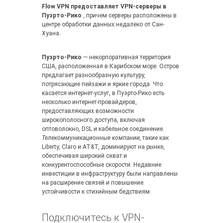
Flow VPN предоставляет VPN-серверы в
Пуэрто-Рико
, причем серверы расположены в
центре обработки данных недалеко от Сан-
Хуана.
Пуэрто-Рико
— некорпоративная территория
США, расположенная в Карибском море. Остров
предлагает разнообразную культуру,
потрясающие пейзажи и яркие города. Что
касается интернет-услуг, в Пуэрто-Рико есть
несколько интернет-провайдеров,
предоставляющих возможности
широкополосного доступа, включая
оптоволокно, DSL и кабельное соединение.
Телекоммуникационные компании,
такие как
Liberty, Claro и AT&T, доминируют на рынке,
обеспечивая широкий охват и
конкурентоспособные скорости. Недавние
инвестиции в инфраструктуру были направлены
на расширение связей и повышение
устойчивости к стихийным бедствиям.
Подключитесь к VPN-