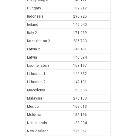
Hong Kong 6
245.122
Hungary
152.912
Indonesia
296.925
Ireland
146.540
Italy 2
171.039
Kazakhstan 2
205.733
Latvia 2
146.401
Latvia
146.694
Liechtenstein
158.197
Lithuania 1
142.332
Lithuania 2
142.131
Macedonia
153.536
Malaysia 1
278.133
Mexico
169.013
Moldova
155.156
Netherlands
133.994
New Zealand
226.367