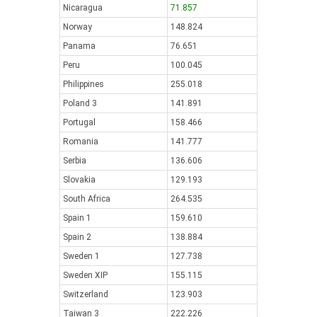
Nicaragua
71.857
Norway
148.824
Panama
76.651
Peru
100.045
Philippines
255.018
Poland 3
141.891
Portugal
158.466
Romania
141.777
Serbia
136.606
Slovakia
129.193
South Africa
264.535
Spain 1
159.610
Spain 2
138.884
Sweden 1
127.738
Sweden XIP
155.115
Switzerland
123.903
Taiwan 3
222.226