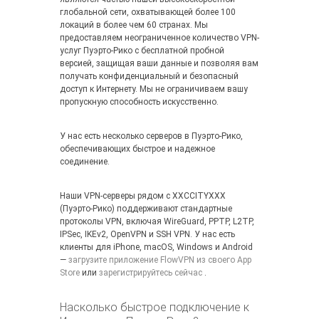
глобальной сети, охватывающей более 100
локаций в более чем 60 странах. Мы
предоставляем неограниченное количество VPN-
услуг Пуэрто-Рико с бесплатной пробной
версией, защищая ваши данные и позволяя вам
получать конфиденциальный и безопасный
доступ к Интернету. Мы не ограничиваем вашу
пропускную способность искусственно.
У нас есть несколько серверов в Пуэрто-Рико,
обеспечивающих быстрое и надежное
соединение.
Наши VPN-серверы рядом с XXCCITYXXX
(Пуэрто-Рико) поддерживают стандартные
протоколы VPN, включая WireGuard, PPTP, L2TP,
IPSec, IKEv2, OpenVPN и SSH VPN. У нас есть
клиенты для iPhone, macOS, Windows и Android
—
загрузите приложение FlowVPN из своего App
Store
или
зарегистрируйтесь сейчас
.
Насколько быстрое подключение к