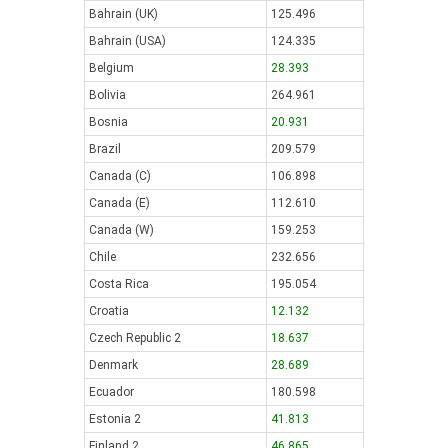
Bahrain (UK)
125.496
Bahrain (USA)
124.335
Belgium
28.393
Bolivia
264.961
Bosnia
20.931
Brazil
209.579
Canada (C)
106.898
Canada (E)
112.610
Canada (W)
159.253
Chile
232.656
Costa Rica
195.054
Croatia
12.132
Czech Republic 2
18.637
Denmark
28.689
Ecuador
180.598
Estonia 2
41.813
Finland 2
46.865