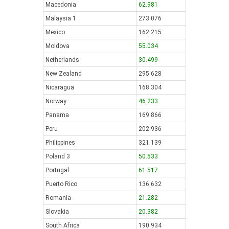
Macedonia
62.981
Malaysia 1
273.076
Mexico
162.215
Moldova
55.034
Netherlands
30.499
New Zealand
295.628
Nicaragua
168.304
Norway
46.233
Panama
169.866
Peru
202.936
Philippines
321.139
Poland 3
50.533
Portugal
61.517
Puerto Rico
136.632
Romania
21.282
Slovakia
20.382
South Africa
190.934