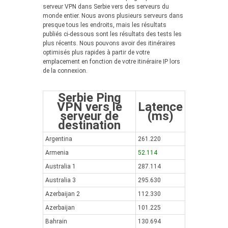
serveur VPN dans Serbie vers des serveurs du
monde entier. Nous avons plusieurs serveurs dans
presque tous les endroits, mais les résultats
publiés ci-dessous sont les résultats des tests les
plus récents. Nous pouvons avoir des itinéraires
optimisés plus rapides à partir de votre
emplacement en fonction de votre itinéraire IP lors
de la connexion.
Serbie Ping
VPN vers le
Latence
serveur de
(ms)
destination
Argentina
261.220
Armenia
52.114
Australia 1
287.114
Australia 3
295.630
Azerbaijan 2
112.330
Azerbaijan
101.225
Bahrain
130.694