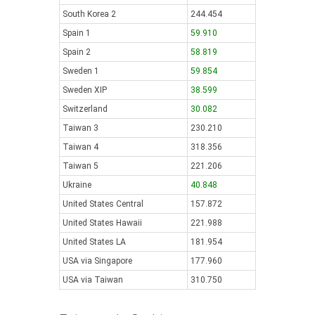
South Korea 2
244.454
Spain 1
59.910
Spain 2
58.819
Sweden 1
59.854
Sweden XIP
38.599
Switzerland
30.082
Taiwan 3
230.210
Taiwan 4
318.356
Taiwan 5
221.206
Ukraine
40.848
United States Central
157.872
United States Hawaii
221.988
United States LA
181.954
USA via Singapore
177.960
USA via Taiwan
310.750