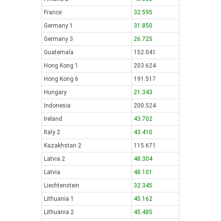
France
32.595
Germany 1
31.850
Germany 3
26.725
Guatemala
152.041
Hong Kong 1
203.624
Hong Kong 6
191.517
Hungary
21.343
Indonesia
200.524
Ireland
43.702
Italy 2
43.410
Kazakhstan 2
115.671
Latvia 2
48.304
Latvia
48.101
Liechtenstein
32.345
Lithuania 1
45.162
Lithuania 2
45.485