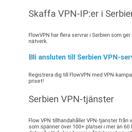
Skaffa VPN-IP:er i Serbie
FlowVPN har flera servrar i Serbien som ger
nätverk.
Bli ansluten till Serbien VPN-ser
Registrera dig till FlowVPN med VPN-kamp
priset!
Serbien VPN-tjänster
Flow VPN tillhandahåller VPN-tjänster från v
som spänner över 100+ platser i mer än 60 l