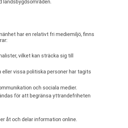
ed landsbygdsområden.
mänhet har en relativt fri mediemiljö, finns
rar:
ister, vilket kan sträcka sig till
eller vissa politiska personer har tagits
v kommunikation och sociala medier.
ändas för att begränsa yttrandefriheten
 åt och delar information online.