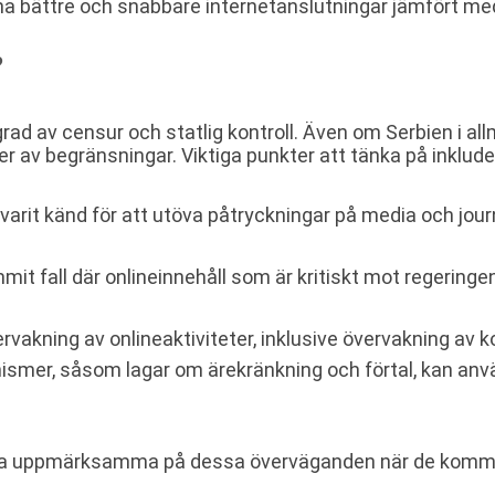
 bättre och snabbare internetanslutningar jämfört m
?
grad av censur och statlig kontroll. Även om Serbien i all
mer av begränsningar. Viktiga punkter att tänka på inklude
arit känd för att utöva påtryckningar på media och journal
it fall där onlineinnehåll som är kritiskt mot regeringen 
vervakning av onlineaktiviteter, inklusive övervakning a
smer, såsom lagar om ärekränkning och förtal, kan anv
 vara uppmärksamma på dessa överväganden när de kommer