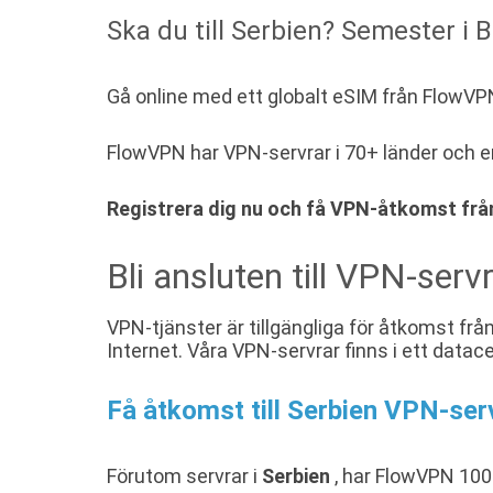
Ska du till Serbien? Semester i 
Gå online med ett globalt eSIM från FlowVPN 
FlowVPN har VPN-servrar i 70+ länder och erb
Registrera dig nu och få VPN-åtkomst fr
Bli ansluten till VPN-servr
VPN-tjänster är tillgängliga för åtkomst frå
Internet. Våra VPN-servrar finns i ett datac
Få åtkomst till Serbien VPN-se
Förutom servrar i
Serbien
, har FlowVPN 100-