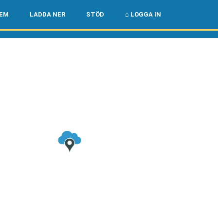
🌏
🇺🇸
LEM
LADDA NER
STÖD
⌂ LOGGA IN