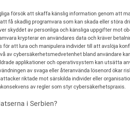
liga försök att skaffa känslig information genom att ma
att få skadlig programvara som kan skada eller störa dri
ver skyddet av personliga och känsliga uppgifter mot o
amvara krypterar en användares data och kräver betalni
r att lura och manipulera individer till att avslöja konf
ivå av cybersäkerhetsmedvetenhet bland användare kan l
ldrade applikationer och operativsystem kan utsätta an
ändningen av svaga eller återanvända lösenord ökar ris
attacker riktade mot särskilda individer eller organisatio
inkonsekvens av regler som styr cybersäkerhetspraxis.
atserna i Serbien?