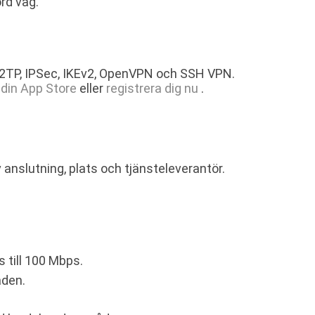
rd väg.
 L2TP, IPSec, IKEv2, OpenVPN och SSH VPN.
din App Store
eller
registrera dig nu
.
 anslutning, plats och tjänsteleverantör.
 till 100 Mbps.
åden.