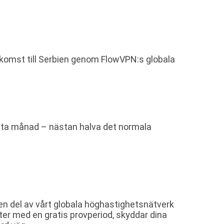
åtkomst till Serbien genom FlowVPN:s globala
örsta månad – nästan halva det normala
 en del av vårt globala höghastighetsnätverk
ter med en gratis provperiod, skyddar dina