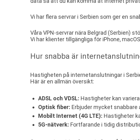
data så att du kan komma åt Internet privat
Vi har flera servrar i Serbien som ger en sna
Våra VPN-servrar nära Belgrad (Serbien) st
Vi har klienter tillgängliga för iPhone, ma
Hur snabba är internetanslutnin
Hastigheten på internetanslutningar i Serbie
Här är en allmän översikt:
ADSL och VDSL:
Hastigheter kan variera 
Optisk fiber:
Erbjuder mycket snabbare an
Mobilt Internet (4G LTE):
Hastigheter kan
5G-nätverk:
Fortfarande i tidig distribu