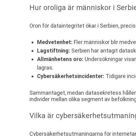
Hur oroliga är människor i Serbi
Oron för dataintegritet ökar i Serbien, preci
Medvetenhet:
Fler människor blir medve
Lagstiftning:
Serbien har antagit datasky
Allmänhetens oro:
Undersökningar visar 
lagras.
Cybersäkerhetsincidenter:
Tidigare inci
Sammantaget, medan datasekretess håller på
individer mellan olika segment av befolknin
Vilka är cybersäkerhetsutmaning
Cybersäkerhetsutmaningarna för internetanv