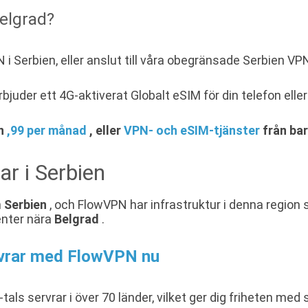
Belgrad?
i Serbien, eller anslut till våra obegränsade Serbien VPN
juder ett 4G-aktiverat Globalt eSIM för din telefon elle
ån
,99 per månad
, eller
VPN- och eSIM-tjänster
från bar
ar i Serbien
n
Serbien
, och FlowVPN har infrastruktur i denna region s
enter nära
Belgrad
.
rvrar med FlowVPN nu
tals servrar i över 70 länder, vilket ger dig friheten me