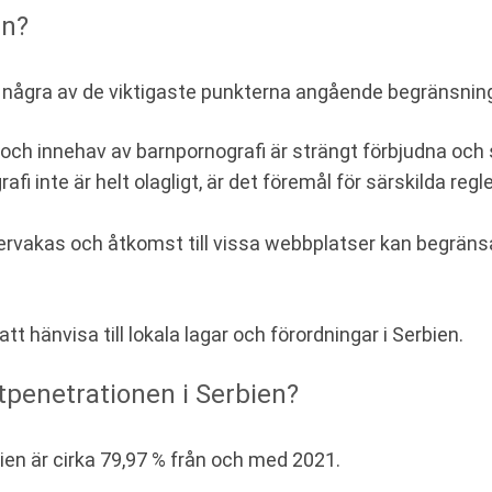
en?
är några av de viktigaste punkterna angående begränsnin
 och innehav av barnpornografi är strängt förbjudna och s
 inte är helt olagligt, är det föremål för särskilda regle
rvakas och åtkomst till vissa webbplatser kan begränsas 
tt hänvisa till lokala lagar och förordningar i Serbien.
tpenetrationen i Serbien?
en är cirka 79,97 % från och med 2021.