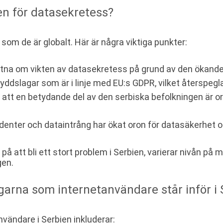
en för datasekretess?
s som de är globalt. Här är några viktiga punkter:
tna om vikten av datasekretess på grund av den ökande 
ddslagar som är i linje med EU:s GDPR, vilket återspegla
att en betydande del av den serbiska befolkningen är o
denter och dataintrång har ökat oron för datasäkerhet oc
 att bli ett stort problem i Serbien, varierar nivån på
gen.
arna som internetanvändare står inför i 
ändare i Serbien inkluderar: