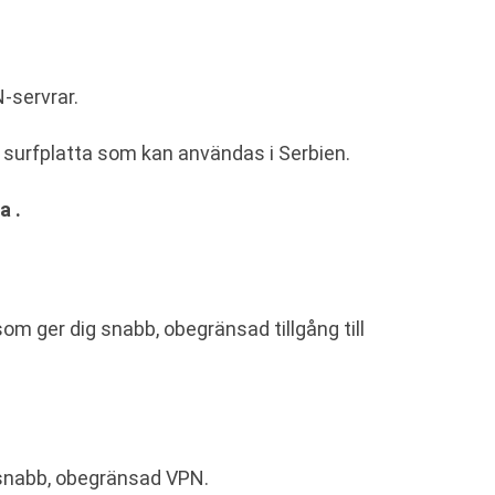
-servrar.
r surfplatta som kan användas i Serbien.
a .
om ger dig snabb, obegränsad tillgång till
d snabb, obegränsad VPN.