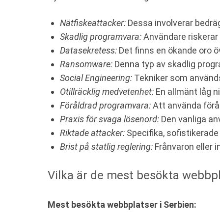
Nätfiskeattacker:
Dessa involverar bedräg
Skadlig programvara:
Användare riskerar 
Datasekretess:
Det finns en ökande oro ö
Ransomware:
Denna typ av skadlig progr
Social Engineering:
Tekniker som används fö
Otillräcklig medvetenhet:
En allmänt låg n
Föråldrad programvara:
Att använda förå
Praxis för svaga lösenord:
Den vanliga anv
Riktade attacker:
Specifika, sofistikerade 
Brist på statlig reglering:
Frånvaron eller 
Vilka är de mest besökta webbpl
Mest besökta webbplatser i Serbien: