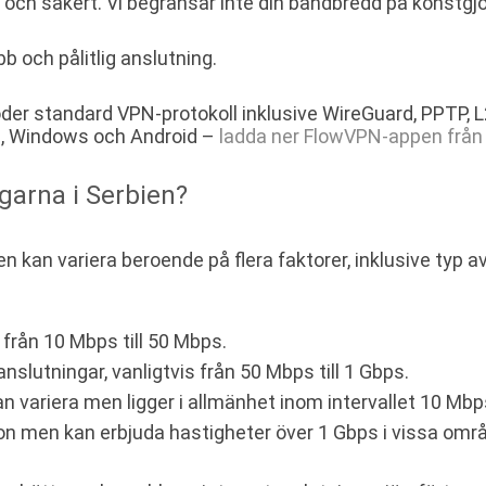
 och säkert. Vi begränsar inte din bandbredd på konstgjo
bb och pålitlig anslutning.
öder standard VPN-protokoll inklusive WireGuard, PPTP,
cOS, Windows och Android –
ladda ner FlowVPN-appen från 
garna i Serbien?
n kan variera beroende på flera faktorer, inklusive typ av
från 10 Mbps till 50 Mbps.
slutningar, vanligtvis från 50 Mbps till 1 Gbps.
 variera men ligger i allmänhet inom intervallet 10 Mbps
tion men kan erbjuda hastigheter över 1 Gbps i vissa omr