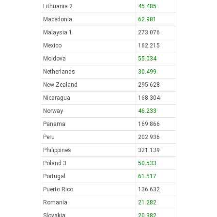
Lithuania 2
45.485
Macedonia
62.981
Malaysia 1
273.076
Mexico
162.215
Moldova
55.034
Netherlands
30.499
New Zealand
295.628
Nicaragua
168.304
Norway
46.233
Panama
169.866
Peru
202.936
Philippines
321.139
Poland 3
50.533
Portugal
61.517
Puerto Rico
136.632
Romania
21.282
Slovakia
20.382