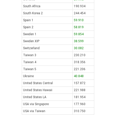
South Africa
190.934
South Korea 2
244.454
Spain 1
59.910
Spain 2
58.819
Sweden 1
59.854
Sweden XIP
38.599
Switzerland
30.082
Taiwan 3
230.210
Taiwan 4
318.356
Taiwan 5
221.206
Ukraine
40.848
United States Central
157.872
United States Hawaii
221.988
United States LA
181.954
USA via Singapore
177.960
USA via Taiwan
310.750