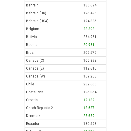
Bahrain
130.694
Bahrain (UK)
125.496
Bahrain (USA)
124.335
Belgium
28.393
Bolivia
264.961
Bosnia
20.931
Brazil
209.579
Canada (C)
106.898
Canada (E)
112.610
Canada (W)
159.253
Chile
232.656
Costa Rica
195.054
Croatia
12.132
Czech Republic 2
18.637
Denmark
28.689
Ecuador
180.598