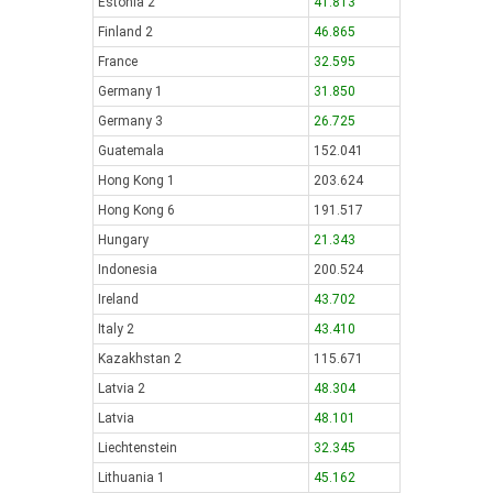
Estonia 2
41.813
Finland 2
46.865
France
32.595
Germany 1
31.850
Germany 3
26.725
Guatemala
152.041
Hong Kong 1
203.624
Hong Kong 6
191.517
Hungary
21.343
Indonesia
200.524
Ireland
43.702
Italy 2
43.410
Kazakhstan 2
115.671
Latvia 2
48.304
Latvia
48.101
Liechtenstein
32.345
Lithuania 1
45.162