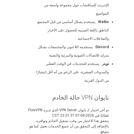
الإنترنت للمناقشات حول مجموعة واسعة من
المواضيع.
Weibo
: يستخدم بشكل أساسي من قبل المجتمع
الناطق باللغة الصينية للحصول على الأخبار
والتفاعلات الاجتماعية.
Discord
: يستخدمه اللاعبون والمجتمعات بشكل
متزايد للاتصالات الصوتية والمرئية والنصية.
تويتر
: يستخدم للتحديثات في الوقت الفعلي
والمدونات الصغيرة، على الرغم من أنه أقل انتشارًا
من الدول الغربية.
تايوان VPN حالة الخادم
تم آخر اختبار لـ تايوان VPN Server الذي تديره FlowVPN
تلقائيًا في:2026-08-07 23:31:37 CST
يتحقق هذا الاختبار من وقت تشغيل الخادم وتوافره،
بالإضافة إلى التحقق من أن جميع الخدمات تعمل كما هو
متوقع.