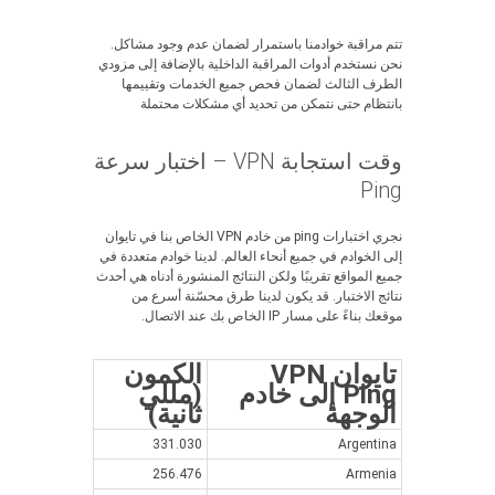
تتم مراقبة خوادمنا باستمرار لضمان عدم وجود مشاكل.
نحن نستخدم أدوات المراقبة الداخلية بالإضافة إلى مزودي
الطرف الثالث لضمان فحص جميع الخدمات وتقييمها
بانتظام حتى نتمكن من تحديد أي مشكلات محتملة
وقت استجابة VPN – اختبار سرعة
Ping
نجري اختبارات ping من خادم VPN الخاص بنا في تايوان
إلى الخوادم في جميع أنحاء العالم. لدينا خوادم متعددة في
جميع المواقع تقريبًا ولكن النتائج المنشورة أدناه هي أحدث
نتائج الاختبار. قد يكون لدينا طرق محسّنة أسرع من
موقعك بناءً على مسار IP الخاص بك عند الاتصال.
تايوان VPN
الكمون
Ping إلى خادم
(مللي
الوجهة
ثانية)
331.030
Argentina
256.476
Armenia