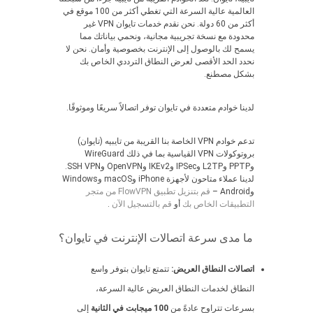
العالمية عالية السرعة التي تغطي أكثر من 100 موقع في
أكثر من 60 دولة. نحن نقدم خدمات تايوان VPN غير
محدودة مع نسخة تجريبية مجانية، ونحمي بياناتك مما
يسمح لك بالوصول إلى الإنترنت بخصوصية وأمان. نحن لا
نحدد الحد الأقصى لعرض النطاق الترددي الخاص بك
بشكل مصطنع.
لدينا خوادم متعددة في تايوان توفر اتصالاً سريعًا وموثوقًا.
تدعم خوادم VPN الخاصة بنا القريبة من تايبيه (تايوان)
بروتوكولات VPN القياسية بما في ذلك WireGuard
وPPTP وL2TP وIPSec وIKEv2 وOpenVPN وSSH VPN.
لدينا عملاء متاحون لأجهزة iPhone وmacOS وWindows
وAndroid –
قم بتنزيل تطبيق FlowVPN من متجر
التطبيقات الخاص بك
أو
قم بالتسجيل الآن
.
ما مدى سرعة اتصالات الإنترنت في تايوان؟
اتصالات النطاق العريض:
تتمتع تايوان بتوفر واسع
النطاق لخدمات النطاق العريض عالية السرعة،
بسرعات تتراوح عادةً من
100 ميجابت في الثانية
إلى