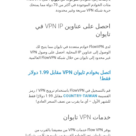
مئات الخوادم الموجودة في أكثر من 70 دولة مما يمنحك
حرية شبكة VPN سريعة وغير محدودة.
احصل على عناوين VPN IP في
تايوان
لدى FlowVPN خوادم متعددة في تايوان مما يتيح لك
الوصول إلى عناوين IP المحلية. احصل على وصول VPN
غير محدود إلى تايوان من خلال شبكة FlowVPN العالمية.
اتصل بخوادم تايوان VPN مقابل 1.99 دولار
فقط!
قم بالتسجيل في FlowVPN باستخدام ترويج VPN / رمز
القسيمة
COUNTRY-TAIWAN
مقابل 1.99 دولارًا فقط
للشهر الأول – أي ما يقرب من نصف السعر العادي!
خدمات VPN تايوان
يوفر Flow VPN خدمات VPN من مضيفنا بالقرب من
تايبيه، تايوان. تعد الخوادم القريبة من تايبيه جزءًا من شبكتنا