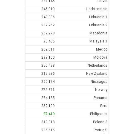
237.145
Latvia
245.019
Liechtenstein
243.336
Lithuania 1
237.252
Lithuania 2
252.278
Macedonia
93.406
Malaysia 1
202.611
Mexico
299.100
Moldova
256.438
Netherlands
219.236
New Zealand
299.174
Nicaragua
275.871
Norway
284.155
Panama
252.199
Peru
37.419
Philippines
318.318
Poland 3
236.616
Portugal