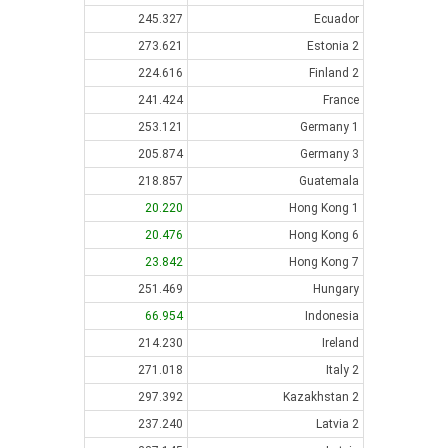
245.327
Ecuador
273.621
Estonia 2
224.616
Finland 2
241.424
France
253.121
Germany 1
205.874
Germany 3
218.857
Guatemala
20.220
Hong Kong 1
20.476
Hong Kong 6
23.842
Hong Kong 7
251.469
Hungary
66.954
Indonesia
214.230
Ireland
271.018
Italy 2
297.392
Kazakhstan 2
237.240
Latvia 2