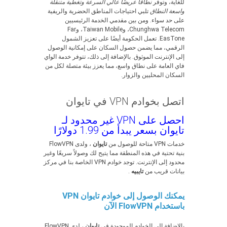
للغاية، وتوفر
نطاقًا عريضًا عالي السرعة
وتغطية متنقلة
واسعة النطاق
تلبي احتياجات المناطق الحضرية والريفية
على حد سواء. ومن بين مقدمي الخدمة الرئيسيين
Chunghwa Telecom، وTaiwan Mobile، وFar
EasTone. تعمل الحكومة أيضًا على تعزيز الشمول
الرقمي، مما يضمن حصول السكان على إمكانية الوصول
إلى الإنترنت الموثوق. بالإضافة إلى ذلك، تتوفر خدمة الواي
فاي العامة على نطاق واسع، مما يعزز بيئة متصلة لكل من
السكان المحليين والزوار.
اتصل بخوادم VPN في تايوان
احصل على VPN غير محدود لـ
تايوان بسعر يبدأ من 1.99 دولارًا
خدمات VPN متاحة للوصول من
تايوان
، ولدى FlowVPN
بنية تحتية في هذه المنطقة مما يتيح لك وصولاً سريعًا وغير
محدود إلى الإنترنت. توجد خوادم VPN الخاصة بنا في مركز
بيانات قريب من
تايبيه
.
يمكنك الوصول إلى خوادم تايوان VPN
باستخدام FlowVPN الآن
بالإضافة إلى الخوادم الموجودة في
تايوان
، لدى FlowVPN