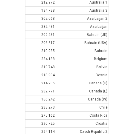
212.972
Australia 1
134.738
Australia 3
302.068
Azerbaijan 2
282.431
Azerbaijan
209.231
Bahrain (UK)
206.317
Bahrain (USA)
210.935
Bahrain
234.188
Belgium
319.748
Bolivia
218.904
Bosnia
214.235
Canada (C)
232.771
Canada (E)
156.242
Canada (W)
283.273
Chile
275.162
Costa Rica
290.725
Croatia
294.114
Czech Republic 2