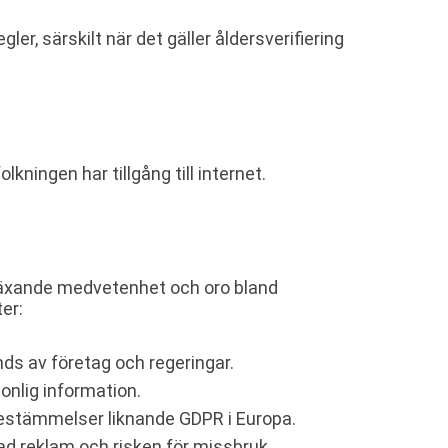
er, särskilt när det gäller åldersverifiering
lkningen har tillgång till internet.
 växande medvetenhet och oro bland
er:
ds av företag och regeringar.
onlig information.
bestämmelser liknande GDPR i Europa.
ad reklam och risken för missbruk.