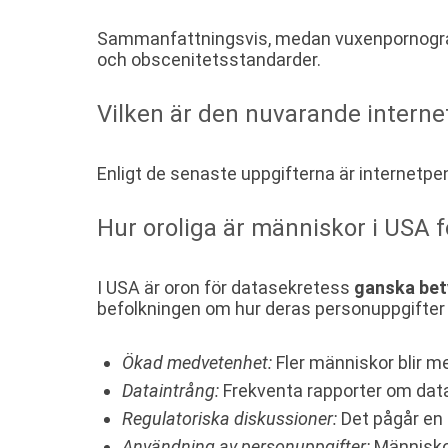
Sammanfattningsvis, medan vuxenpornografi i a
och obscenitetsstandarder.
Vilken är den nuvarande interne
Enligt de senaste uppgifterna är internetpe
Hur oroliga är människor i USA 
I USA är oron för datasekretess
ganska be
befolkningen om hur deras personuppgifter s
Ökad medvetenhet:
Fler människor blir m
Dataintrång:
Frekventa rapporter om datai
Regulatoriska diskussioner:
Det pågår en 
Användning av personuppgifter:
Människor