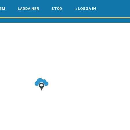
🌏
🇺🇸
LEM
LADDA NER
STÖD
⌂ LOGGA IN