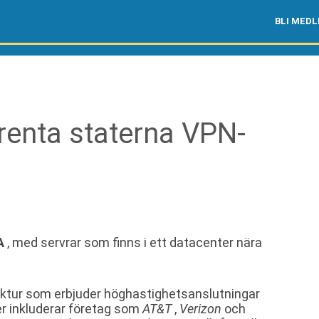
BLI MED
enta staterna VPN-
A
, med servrar som finns i ett datacenter nära
uktur som erbjuder höghastighetsanslutningar
rer inkluderar företag som
AT&T
,
Verizon
och