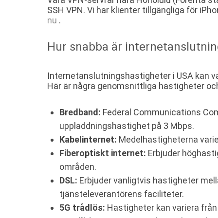
SSH VPN. Vi har klienter tillgängliga för i
nu
.
Hur snabba är internetanslutnin
Internetanslutningshastigheter i USA kan var
Här är några genomsnittliga hastigheter och
Bredband:
Federal Communications Comm
uppladdningshastighet på 3 Mbps.
Kabelinternet:
Medelhastigheterna varier
Fiberoptiskt internet:
Erbjuder höghastig
områden.
DSL:
Erbjuder vanligtvis hastigheter me
tjänsteleverantörens faciliteter.
5G trådlös:
Hastigheter kan variera från