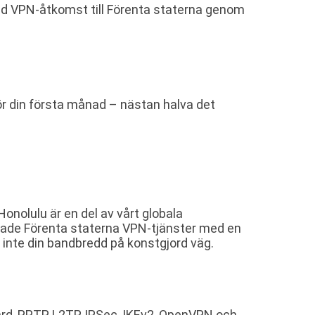
nsad VPN-åtkomst till Förenta staterna genom
för din första månad – nästan halva det
onolulu är en del av vårt globala
nsade Förenta staterna VPN-tjänster med en
r inte din bandbredd på konstgjord väg.
rd, PPTP, L2TP, IPSec, IKEv2, OpenVPN och