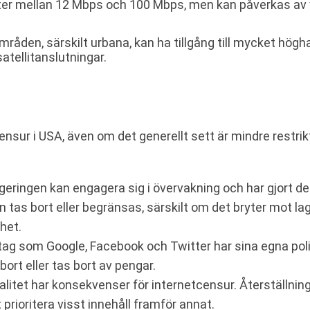
eter mellan 12 Mbps och 100 Mbps, men kan påverkas av 
 områden, särskilt urbana, kan ha tillgång till mycket h
satellitanslutningar.
censur i USA, även om det generellt sett är mindre restrik
geringen kan engagera sig i övervakning och har gjort
an tas bort eller begränsas, särskilt om det bryter mot laga
het.
tag som Google, Facebook och Twitter har sina egna polic
 bort eller tas bort av pengar.
alitet har konsekvenser för internetcensur. Återställning
t prioritera visst innehåll framför annat.