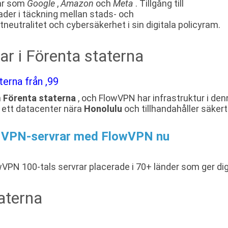
tar som
Google
,
Amazon
och
Meta
. Tillgång till
nader i täckning mellan stads- och
utralitet och cybersäkerhet i sin digitala policyram.
rar i Förenta staterna
erna från ,99
n
Förenta staterna
, och FlowVPN har infrastruktur i de
 i ett datacenter nära
Honolulu
och tillhandahåller säkert 
na VPN-servrar med FlowVPN nu
VPN 100-tals servrar placerade i 70+ länder som ger d
aterna