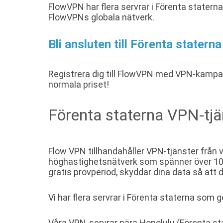
FlowVPN har flera servrar i Förenta staterna
FlowVPNs globala nätverk.
Bli ansluten till Förenta statern
Registrera dig till FlowVPN med VPN-kamp
normala priset!
Förenta staterna VPN-tjä
Flow VPN tillhandahåller VPN-tjänster från v
höghastighetsnätverk som spänner över 100+
gratis provperiod, skyddar dina data så att
Vi har flera servrar i Förenta staterna som g
Våra VPN-servrar nära Honolulu (Förenta st