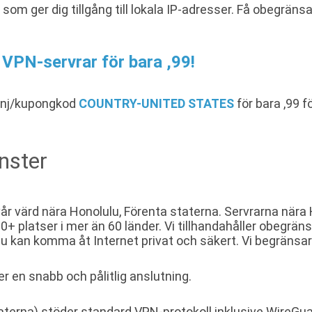
 som ger dig tillgång till lokala IP-adresser. Få obegrä
a VPN-servrar för bara ,99!
anj/kupongkod
COUNTRY-UNITED STATES
för bara ,99 
nster
år värd nära Honolulu, Förenta staterna. Servrarna nära H
 platser i mer än 60 länder. Vi tillhandahåller obegrä
 du kan komma åt Internet privat och säkert. Vi begränsa
er en snabb och pålitlig anslutning.
aterna) stöder standard VPN-protokoll inklusive WireGua