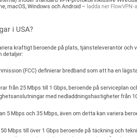
Phone, macOS, Windows och Android –
ladda ner FlowVPN-a
gar i USA?
iera kraftigt beroende på plats, tjänsteleverantör och vi
 detaljer:
ission (FCC) definierar bredband som att ha en lägst
ar från 25 Mbps till 1 Gbps, beroende på serviceplan och
hetsanslutningar med nedladdningshastigheter från 100 
llan 5 Mbps och 35 Mbps, även om detta kan variera ber
 50 Mbps till över 1 Gbps beroende på täckning och tek