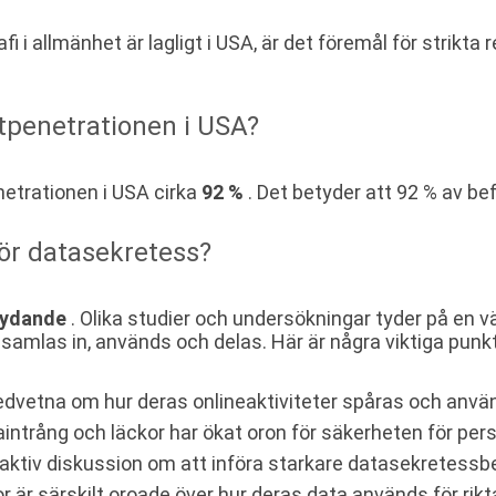
llmänhet är lagligt i USA, är det föremål för strikta regl
tpenetrationen i USA?
netrationen i USA cirka
92 %
. Det betyder att 92 % av befo
för datasekretess?
tydande
. Olika studier och undersökningar tyder på en
amlas in, används och delas. Här är några viktiga punkt
edvetna om hur deras onlineaktiviteter spåras och använ
ntrång och läckor har ökat oron för säkerheten för pers
aktiv diskussion om att införa starkare datasekretess
 är särskilt oroade över hur deras data används för rikt