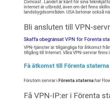
Comcast
. Landet är känt för sina teknikjät
internet är utbredd, även om det finns skill
landsbygdsområden. USA betonar också nätne
Bli ansluten till VPN-serv
Skaffa obegränsat VPN för Förenta stat
VPN-tjänster är tillgängliga för åtkomst frå
tillgång till Internet. Våra VPN-servrar finns
Få åtkomst till Förenta stater
Förutom servrar i
Förenta staterna
har Flow
Få VPN-IP:er i Förenta st