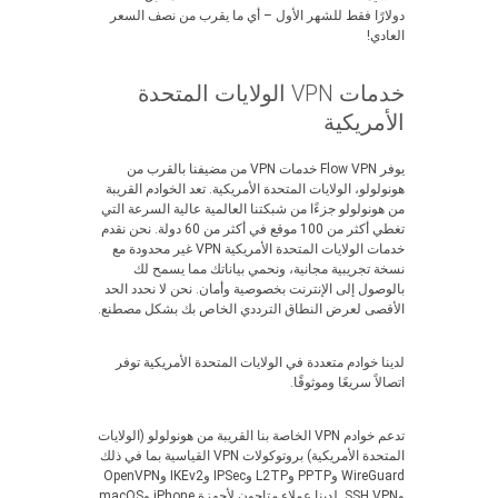
دولارًا فقط للشهر الأول – أي ما يقرب من نصف السعر
العادي!
خدمات VPN الولايات المتحدة
الأمريكية
يوفر Flow VPN خدمات VPN من مضيفنا بالقرب من
هونولولو، الولايات المتحدة الأمريكية. تعد الخوادم القريبة
من هونولولو جزءًا من شبكتنا العالمية عالية السرعة التي
تغطي أكثر من 100 موقع في أكثر من 60 دولة. نحن نقدم
خدمات الولايات المتحدة الأمريكية VPN غير محدودة مع
نسخة تجريبية مجانية، ونحمي بياناتك مما يسمح لك
بالوصول إلى الإنترنت بخصوصية وأمان. نحن لا نحدد الحد
الأقصى لعرض النطاق الترددي الخاص بك بشكل مصطنع.
لدينا خوادم متعددة في الولايات المتحدة الأمريكية توفر
اتصالاً سريعًا وموثوقًا.
تدعم خوادم VPN الخاصة بنا القريبة من هونولولو (الولايات
المتحدة الأمريكية) بروتوكولات VPN القياسية بما في ذلك
WireGuard وPPTP وL2TP وIPSec وIKEv2 وOpenVPN
وSSH VPN. لدينا عملاء متاحون لأجهزة iPhone وmacOS