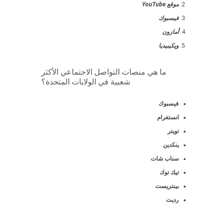
موقع YouTube
فيسبوك
أمازون
ويكيبيديا
ما هي منصات التواصل الاجتماعي الأكثر
شعبية في الولايات المتحدة؟
فيسبوك
انستغرام
تويتر
ينكدين
سناب شات
تيك توك
بينتريست
رديت