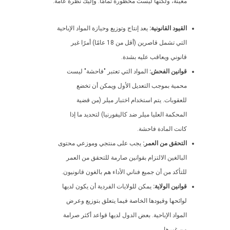
معينة، ولكنها ليست محظورة تمامًا. وإليك نظرة عامة:
القيود القانونية:
يعد إنتاج وتوزيع وحيازة المواد الإباحية
التي تشمل قاصرين (أقل من 18 عامًا) أمرًا غير
قانوني ويعاقب عليه بشدة.
قوانين الفحش:
المواد التي تعتبر "فاحشة" ليست
محمية بموجب التعديل الأول ويمكن أن تخضع
للعقوبات. يتم استخدام اختبار ميلر (من قضية
المحكمة العليا ميلر ضد كاليفورنيا) لتحديد ما إذا
كانت المادة فاحشة.
التحقق من العمر:
يجب على منتجي وموزعي محتوى
البالغين الالتزام بقوانين صارمة للتحقق من العمر
للتأكد من أن جميع فناني الأداء هم بالغون قانونيون.
قوانين الولاية:
يمكن للولايات الفردية أن يكون لديها
لوائحها وقيودها الخاصة فيما يتعلق بتوزيع وعرض
المواد الإباحية. بعض الدول لديها قواعد أكثر صرامة
من غيرها.