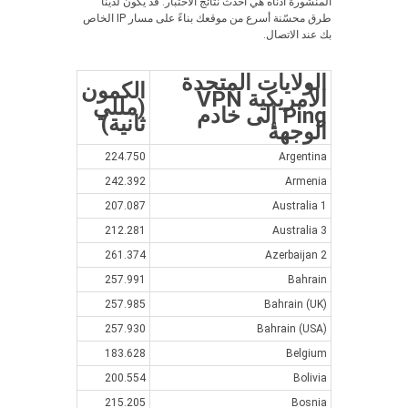
المنشورة أدناه هي أحدث نتائج الاختبار. قد يكون لدينا
طرق محسّنة أسرع من موقعك بناءً على مسار IP الخاص
بك عند الاتصال.
الولايات المتحدة
الكمون
الأمريكية VPN
(مللي
Ping إلى خادم
ثانية)
الوجهة
224.750
Argentina
242.392
Armenia
207.087
Australia 1
212.281
Australia 3
261.374
Azerbaijan 2
257.991
Bahrain
257.985
Bahrain (UK)
257.930
Bahrain (USA)
183.628
Belgium
200.554
Bolivia
215.205
Bosnia