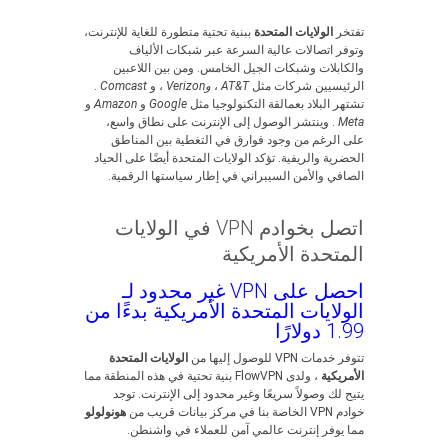
تفتخر
الولايات المتحدة
ببنية تحتية متطورة للغاية للإنترنت،
وتوفر اتصالات عالية السرعة عبر شبكات الألياف
والكابلات وشبكات الجيل الخامس. ومن بين اللاعبين
الرئيسيين شركات مثل
AT&T
،
وVerizon
، و
Comcast
.
تشتهر البلاد بعمالقة التكنولوجيا مثل
Google
و
Amazon
و
Meta
. وينتشر الوصول إلى الإنترنت على نطاق واسع،
على الرغم من وجود فوارق في التغطية بين المناطق
الحضرية والريفية. تؤكد الولايات المتحدة أيضًا على الحياد
الصافي والأمن السيبراني في إطار سياستها الرقمية.
اتصل بخوادم VPN في الولايات
المتحدة الأمريكية
احصل على VPN غير محدود لـ
الولايات المتحدة الأمريكية بدءًا من
1.99 دولارًا
تتوفر خدمات VPN للوصول إليها من
الولايات المتحدة
الأمريكية
، ولدى FlowVPN بنية تحتية في هذه المنطقة مما
يتيح لك وصولاً سريعًا وغير محدود إلى الإنترنت. توجد
خوادم VPN الخاصة بنا في مركز بيانات قريب من
هونولولو
مما يوفر إنترنت عالمي آمن للعملاء في واشنطن.