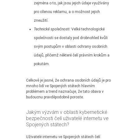
zejména o to, jak jsou jejich údaje využívány
pro cílenou reklamu, a o možnost jejich
zneužití.
Technické společnosti:
Velké technologické
společnosti se dostaly pod drobnohled kvůli
svým postupům v oblasti ochrany osobních
údajů, přičemž některé čelí právním krokům a
pokutám.
Celkově je jasné, že ochrana osobních údajů je pro
mnoho lidí ve Spojených státech hlavním
problémem a trend naznačuje, že tato obava v
budoucnu pravděpodobně poroste.
Jakým výzvám v oblasti kybernetické
bezpečnosti čelí uživatelé internetu ve
Spojených státech?
Uživatelé internetu ve Spojených státech čelí