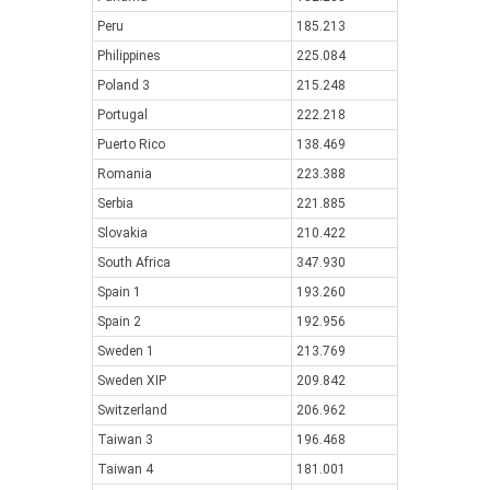
Peru
185.213
Philippines
225.084
Poland 3
215.248
Portugal
222.218
Puerto Rico
138.469
Romania
223.388
Serbia
221.885
Slovakia
210.422
South Africa
347.930
Spain 1
193.260
Spain 2
192.956
Sweden 1
213.769
Sweden XIP
209.842
Switzerland
206.962
Taiwan 3
196.468
Taiwan 4
181.001