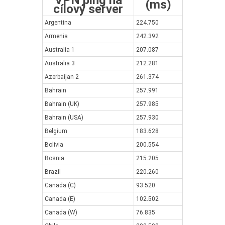
VPN ping na
(ms)
cílový server
Argentina
224.750
Armenia
242.392
Australia 1
207.087
Australia 3
212.281
Azerbaijan 2
261.374
Bahrain
257.991
Bahrain (UK)
257.985
Bahrain (USA)
257.930
Belgium
183.628
Bolivia
200.554
Bosnia
215.205
Brazil
220.260
Canada (C)
93.520
Canada (E)
102.502
Canada (W)
76.835