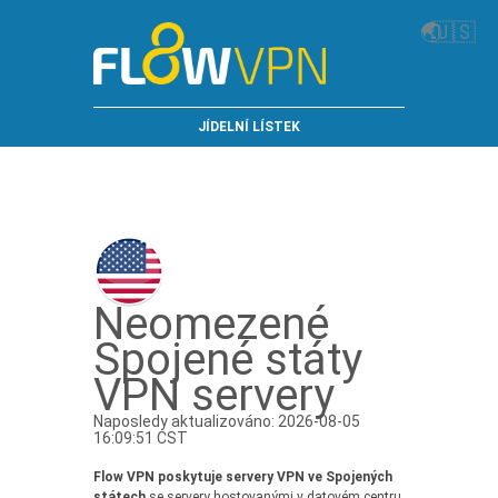
🌏
🇺🇸
JÍDELNÍ LÍSTEK
Neomezené
Spojené státy
VPN servery
Naposledy aktualizováno: 2026-08-05
16:09:51 CST
Flow VPN poskytuje servery VPN ve Spojených
státech
se servery hostovanými v datovém centru