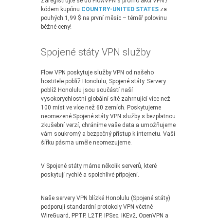
Zaregistrujte se do FlowVPN s promo akcí VPN /
kódem kupónu
COUNTRY-UNITED STATES
za
pouhých 1,99 $ na první měsíc – téměř polovinu
běžné ceny!
Spojené státy VPN služby
Flow VPN poskytuje služby VPN od našeho
hostitele poblíž Honolulu, Spojené státy. Servery
poblíž Honolulu jsou součástí naší
vysokorychlostní globální sítě zahrnující více než
100 míst ve více než 60 zemích. Poskytujeme
neomezené Spojené státy VPN služby s bezplatnou
zkušební verzí, chráníme vaše data a umožňujeme
vám soukromý a bezpečný přístup k internetu. Vaši
šířku pásma uměle neomezujeme.
V Spojené státy máme několik serverů, které
poskytují rychlé a spolehlivé připojení.
Naše servery VPN blízké Honolulu (Spojené státy)
podporují standardní protokoly VPN včetně
WireGuard, PPTP, L2TP, IPSec, IKEv2, OpenVPN a