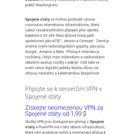
poblíž Washingtonu.
Spojené státy
se mohou pochlubit vysoce
rozvinutou internetovou infrastrukturou, která
nabízí vysokorychlostní připojení přes optické,
kabelové a 5G sítě. Mezi klíčové hráče patří
společnosti jako
AT&T
,
Verizon
a
Comcast
. Země je
známá svými technologickými giganty, jako jsou
Google
,
Amazon
a
Meta
. Přístup k internetu je
rozšířený, i když mezi městskými a venkovskými
oblastmi existují rozdíly v pokrytí. USA také ve
svém rámci digitální politiky kladou důraz na
síťovou neutralitu a kybernetickou bezpečnost.
Připojte se k serverům VPN v
Spojené státy
Získejte neomezenou VPN za
Spojené státy od 1,99 $
Služby VPN jsou dostupné pro přístup z
Spojené
státy
a FlowVPN má v této oblasti infrastrukturu,
která vám poskytuje rychlý a neomezený přístup k