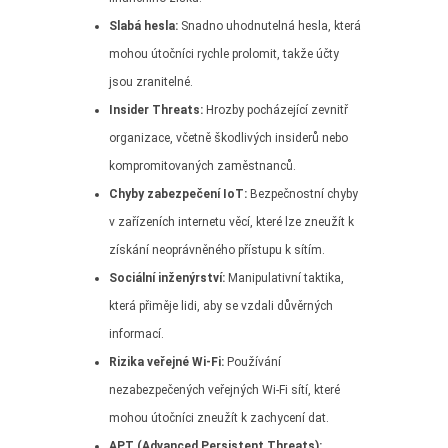
Slabá hesla:
Snadno uhodnutelná hesla, která
mohou útočníci rychle prolomit, takže účty
jsou zranitelné.
Insider Threats:
Hrozby pocházející zevnitř
organizace, včetně škodlivých insiderů nebo
kompromitovaných zaměstnanců.
Chyby zabezpečení IoT:
Bezpečnostní chyby
v zařízeních internetu věcí, které lze zneužít k
získání neoprávněného přístupu k sítím.
Sociální inženýrství:
Manipulativní taktika,
která přiměje lidi, aby se vzdali důvěrných
informací.
Rizika veřejné Wi-Fi:
Používání
nezabezpečených veřejných Wi-Fi sítí, které
mohou útočníci zneužít k zachycení dat.
APT (Advanced Persistent Threats):