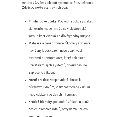
mnoha výzvám v oblasti kybernetické bezpečnosti.
Zde jsou některé z hlavních obav:
Phishingové útoky:
Podvodné pokusy získat
citlivé informace tím, že se v elektronické
komunikaci vydává za důvěryhodný subjekt.
Malware a ransomware:
Škodlivý software
navržený k poškození nebo deaktivaci
systémů a ransomware, který zablokuje
uživatele z jejich systémů, dokud nebude
zaplaceno výkupné.
Narušení dat:
Neoprávněný přístup k
důvěrným údajům, který často vede k úniku
nebo odcizení osobních informací.
Krádež identity:
podvodné získání a použití
něčích osobních údajů, obvykle za účelem
finančního zisku.