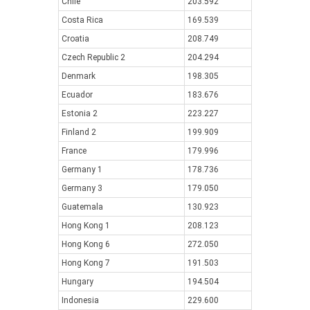
Chile
203.592
Costa Rica
169.539
Croatia
208.749
Czech Republic 2
204.294
Denmark
198.305
Ecuador
183.676
Estonia 2
223.227
Finland 2
199.909
France
179.996
Germany 1
178.736
Germany 3
179.050
Guatemala
130.923
Hong Kong 1
208.123
Hong Kong 6
272.050
Hong Kong 7
191.503
Hungary
194.504
Indonesia
229.600