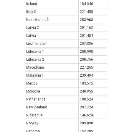
Ireland
184.346
Italy 2
221.458
Kazakhstan 2
283.963
Latvia 2
201.162
Latvia
201.454
Liechtenstein
207.386
Lithuania 1
200.998
Lithuania 2
200.756
Macedonia
227.265
Malaysia 1
239.494
Mexico
103.575
Moldova
240.955
Netherlands
198.524
New Zealand
207.724
Nicaragua
146.624
Norway
209.898
Panama
152.285