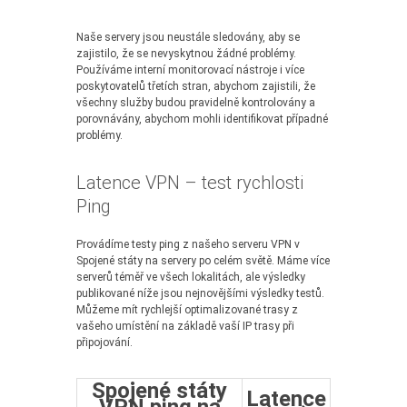
Naše servery jsou neustále sledovány, aby se
zajistilo, že se nevyskytnou žádné problémy.
Používáme interní monitorovací nástroje i více
poskytovatelů třetích stran, abychom zajistili, že
všechny služby budou pravidelně kontrolovány a
porovnávány, abychom mohli identifikovat případné
problémy.
Latence VPN – test rychlosti
Ping
Provádíme testy ping z našeho serveru VPN v
Spojené státy na servery po celém světě. Máme více
serverů téměř ve všech lokalitách, ale výsledky
publikované níže jsou nejnovějšími výsledky testů.
Můžeme mít rychlejší optimalizované trasy z
vašeho umístění na základě vaší IP trasy při
připojování.
Spojené státy
Latence