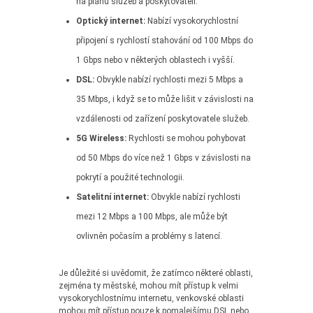
na plánu služeb a poskytovateli.
Optický internet:
Nabízí vysokorychlostní
připojení s rychlostí stahování od 100 Mbps do
1 Gbps nebo v některých oblastech i vyšší.
DSL:
Obvykle nabízí rychlosti mezi 5 Mbps a
35 Mbps, i když se to může lišit v závislosti na
vzdálenosti od zařízení poskytovatele služeb.
5G Wireless:
Rychlosti se mohou pohybovat
od 50 Mbps do více než 1 Gbps v závislosti na
pokrytí a použité technologii.
Satelitní internet:
Obvykle nabízí rychlosti
mezi 12 Mbps a 100 Mbps, ale může být
ovlivněn počasím a problémy s latencí.
Je důležité si uvědomit, že zatímco některé oblasti,
zejména ty městské, mohou mít přístup k velmi
vysokorychlostnímu internetu, venkovské oblasti
mohou mít přístup pouze k pomalejšímu DSL nebo