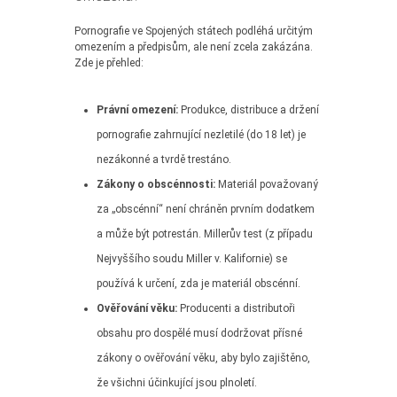
Pornografie ve Spojených státech podléhá určitým
omezením a předpisům, ale není zcela zakázána.
Zde je přehled:
Právní omezení:
Produkce, distribuce a držení
pornografie zahrnující nezletilé (do 18 let) je
nezákonné a tvrdě trestáno.
Zákony o obscénnosti:
Materiál považovaný
za „obscénní“ není chráněn prvním dodatkem
a může být potrestán. Millerův test (z případu
Nejvyššího soudu Miller v. Kalifornie) se
používá k určení, zda je materiál obscénní.
Ověřování věku:
Producenti a distributoři
obsahu pro dospělé musí dodržovat přísné
zákony o ověřování věku, aby bylo zajištěno,
že všichni účinkující jsou plnoletí.