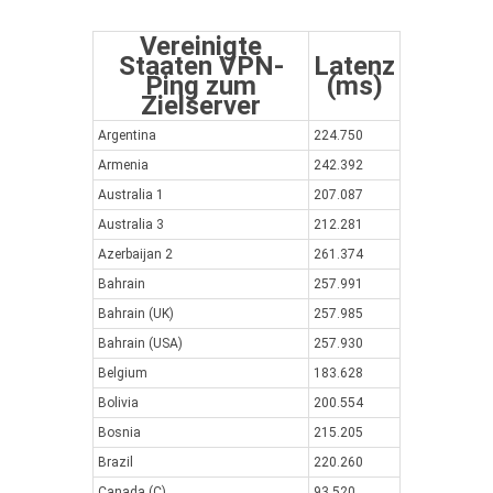
Vereinigte
Staaten VPN-
Latenz
Ping zum
(ms)
Zielserver
Argentina
224.750
Armenia
242.392
Australia 1
207.087
Australia 3
212.281
Azerbaijan 2
261.374
Bahrain
257.991
Bahrain (UK)
257.985
Bahrain (USA)
257.930
Belgium
183.628
Bolivia
200.554
Bosnia
215.205
Brazil
220.260
Canada (C)
93.520