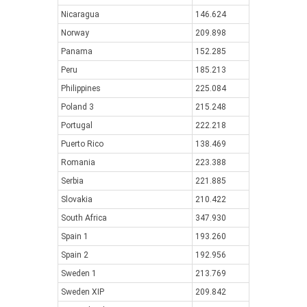
Nicaragua
146.624
Norway
209.898
Panama
152.285
Peru
185.213
Philippines
225.084
Poland 3
215.248
Portugal
222.218
Puerto Rico
138.469
Romania
223.388
Serbia
221.885
Slovakia
210.422
South Africa
347.930
Spain 1
193.260
Spain 2
192.956
Sweden 1
213.769
Sweden XIP
209.842