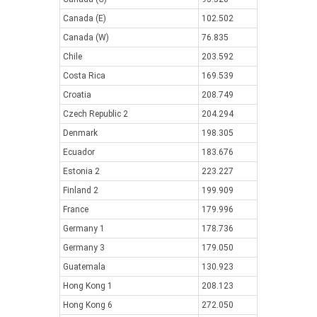
Canada (E)
102.502
Canada (W)
76.835
Chile
203.592
Costa Rica
169.539
Croatia
208.749
Czech Republic 2
204.294
Denmark
198.305
Ecuador
183.676
Estonia 2
223.227
Finland 2
199.909
France
179.996
Germany 1
178.736
Germany 3
179.050
Guatemala
130.923
Hong Kong 1
208.123
Hong Kong 6
272.050