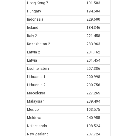
Hong Kong 7
191.503
Hungary
194.504
Indonesia
229.600
Ireland
184.346
Italy 2
221.458
Kazakhstan 2
283.963
Latvia 2
201.162
Latvia
201.454
Liechtenstein
207.386
Lithuania 1
200.998
Lithuania 2
200.756
Macedonia
227.265
Malaysia 1
239.494
Mexico
103.575
Moldova
240.955
Netherlands
198.524
New Zealand
207.724