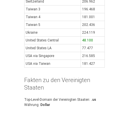
Switzerland
206.962
Taiwan 3
196.468
Taiwan 4
181.001
Taiwan 5
202.436
Ukraine
224.119
United States Central
48.100
United States LA
77.477
USA via Singapore
216.585
USA via Taiwan
181.427
Fakten zu den Vereinigten
Staaten
Top-Level-Domain der Vereinigten Staaten:
.us
Währung:
Dollar