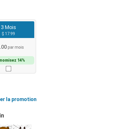
3 Mois
$ 17.99
.00
par mois
nomisez 14%
er la promotion
in