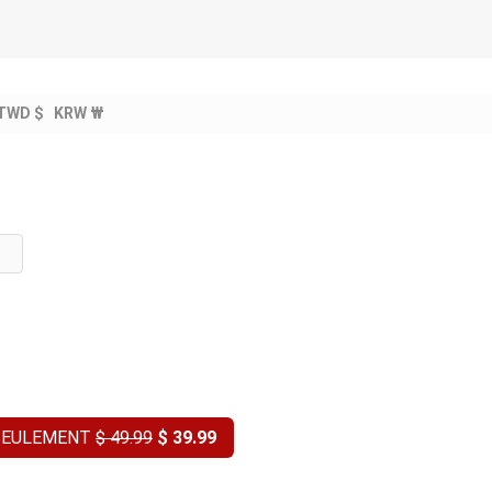
TWD $
KRW ₩
T SEULEMENT
$ 49.99
$ 39.99