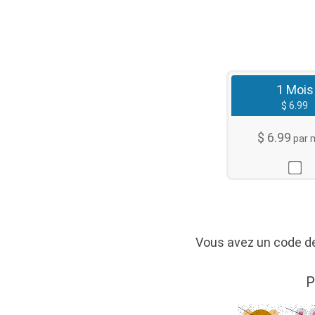
1 Mois
$ 6.99
$ 6.99
par 
Vous avez un code
P