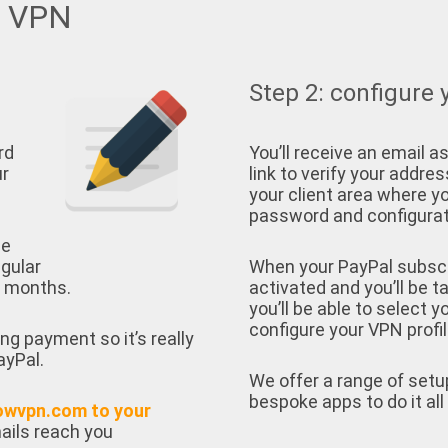
w VPN
Step 2: configure 
rd
You’ll receive an email as
ur
link to verify your address
your client area where yo
password and configurati
ee
egular
When your PayPal subscrip
e months.
activated and you’ll be t
you’ll be able to select 
configure your VPN profil
ing payment so it’s really
ayPal.
We offer a range of setu
bespoke apps to do it all 
owvpn.com to your
ails reach you