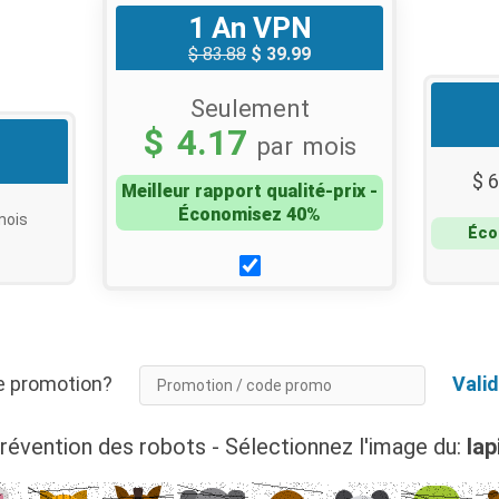
1 An VPN
$ 83.88
$ 39.99
Seulement
$ 4.17
par mois
$ 6
Meilleur rapport qualité-prix -
Économisez 40%
mois
Éco
 de promotion?
Valid
révention des robots - Sélectionnez l'image du:
lap