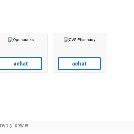
achat
achat
TWD $
KRW ₩