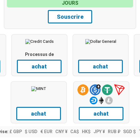
JOURS
Souscrire
Processus de
sauvegarde
achat
achat
achat
achat
vise:
£ GBP
$ USD
€ EUR
CNY ¥
CA$
HK$
JPY ¥
RUB ₽
SGD $