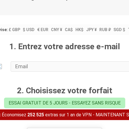
vise:
£ GBP
$ USD
€ EUR
CNY ¥
CA$
HK$
JPY ¥
RUB ₽
SGD $
1. Entrez votre adresse e-mail
2. Choisissez votre forfait
ESSAI GRATUIT DE 5 JOURS - ESSAYEZ SANS RISQUE
:
Économisez
252 525
extras sur 1 an de VPN - MAINTENAN