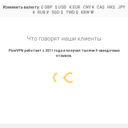
Изменить валюту:
£ GBP
$ USD
€ EUR
CNY ¥
CA$
HK$
JPY
¥
RUB ₽
SGD $
TWD $
KRW ₩
Что говорят наши клиенты
FlowVPN работает с 2011 года и получил тысячи 5-звездочных
отзывов.