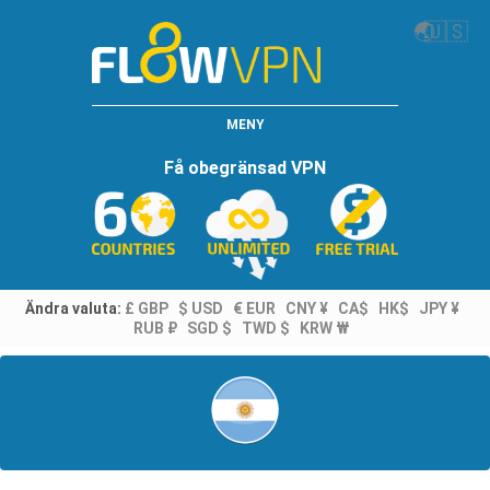
🌏
🇺🇸
MENY
Få obegränsad VPN
Ändra valuta:
£ GBP
$ USD
€ EUR
CNY ¥
CA$
HK$
JPY ¥
RUB ₽
SGD $
TWD $
KRW ₩