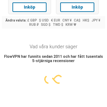
Inköp
Inköp
Ändra valuta:
£ GBP
$ USD
€ EUR
CNY ¥
CA$
HK$
JPY ¥
RUB ₽
SGD $
TWD $
KRW ₩
Vad våra kunder säger
FlowVPN har funnits sedan 2011 och har fått tusentals
5-stjärniga recensioner