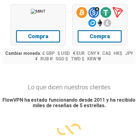
Compra
Compra
Cambiar moneda:
£ GBP
$ USD
€ EUR
CNY ¥
CA$
HK$
JPY
¥
RUB ₽
SGD $
TWD $
KRW ₩
Lo que dicen nuestros clientes
FlowVPN ha estado funcionando desde 2011 y ha recibido
miles de reseñas de 5 estrellas.