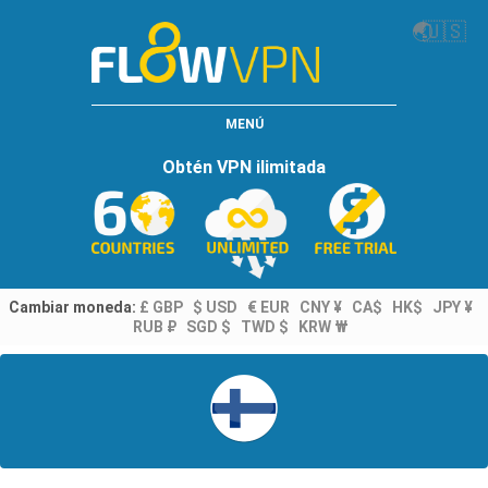
🌏
🇺🇸
MENÚ
Obtén VPN ilimitada
Cambiar moneda:
£ GBP
$ USD
€ EUR
CNY ¥
CA$
HK$
JPY ¥
RUB ₽
SGD $
TWD $
KRW ₩