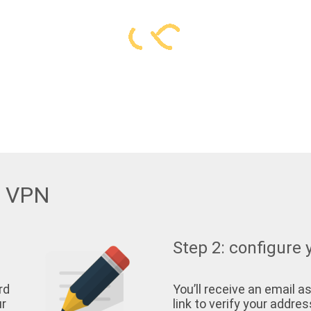
w VPN
Step 2: configure 
rd
You’ll receive an email as
ur
link to verify your address