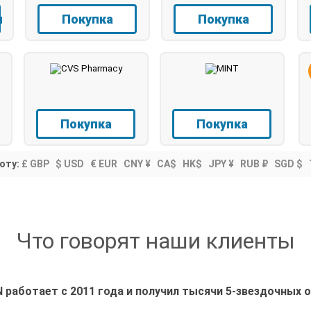
копирования
я
Покупка
Покупка
Покупка
Покупка
юту:
£ GBP
$ USD
€ EUR
CNY ¥
CA$
HK$
JPY ¥
RUB ₽
SGD $
Что говорят наши клиенты
 работает с 2011 года и получил тысячи 5-звездочных 