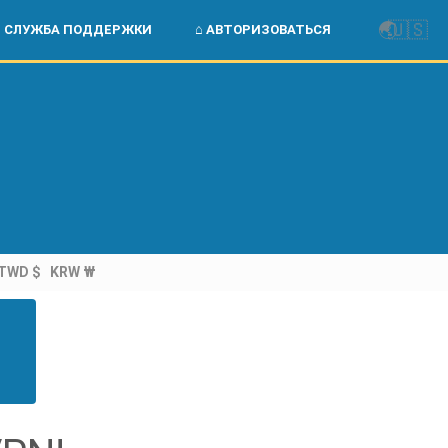
🌏
🇺🇸
СЛУЖБА ПОДДЕРЖКИ
⌂ АВТОРИЗОВАТЬСЯ
TWD $
KRW ₩