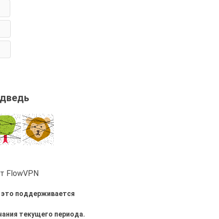
дведь
от FlowVPN
и это поддерживается
нчания текущего периода.