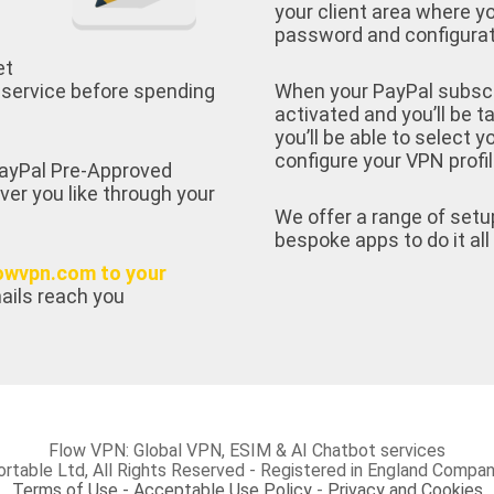
your client area where yo
password and configurati
et
 service before spending
When your PayPal subscrip
activated and you’ll be t
you’ll be able to select 
configure your VPN profil
 PayPal Pre-Approved
ver you like through your
We offer a range of setu
bespoke apps to do it all 
owvpn.com to your
ails reach you
Flow VPN: Global VPN, ESIM & AI Chatbot services
rtable Ltd, All Rights Reserved - Registered in England Com
Terms of Use - Acceptable Use Policy
-
Privacy and Cookies