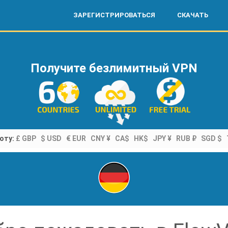
ЗАРЕГИСТРИРОВАТЬСЯ
СКАЧАТЬ
Получите безлимитный VPN
юту:
£ GBP
$ USD
€ EUR
CNY ¥
CA$
HK$
JPY ¥
RUB ₽
SGD $