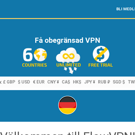
BLI MED
Få obegränsad VPN
a:
£ GBP
$ USD
€ EUR
CNY ¥
CA$
HK$
JPY ¥
RUB ₽
SGD $
TW