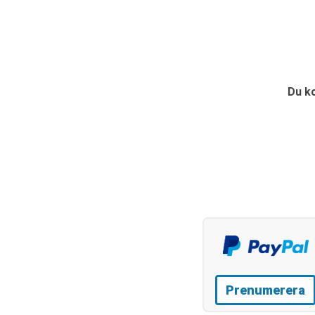
Du k
Prenumerera