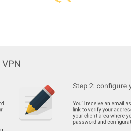
w VPN
Step 2: configure 
rd
You’ll receive an email as
ur
link to verify your address
your client area where yo
password and configurati
et