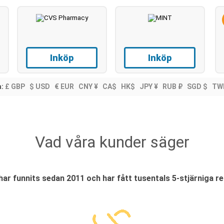
Inköp
Inköp
a:
£ GBP
$ USD
€ EUR
CNY ¥
CA$
HK$
JPY ¥
RUB ₽
SGD $
TW
Vad våra kunder säger
ar funnits sedan 2011 och har fått tusentals 5-stjärniga r