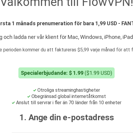
Välkommen till FlowVPN
örsta 1 månads prenumeration för bara 1,99 USD - FA
g och ladda ner vår klient för Mac, Windows, iPhone, iPa
e perioden kommer du att faktureras $5,99 varje månad för att fo
Specialerbjudande: $ 1.99
($1.99 USD)
Otroliga streaminghastigheter
Obegränsad global internetåtkomst
Anslut till servrar i fler än 70 länder från 10 enheter
1. Ange din e-postadress