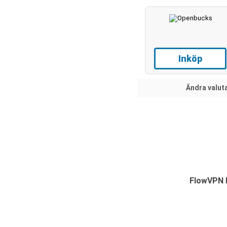
Inköp
Ändra valut
FlowVPN h