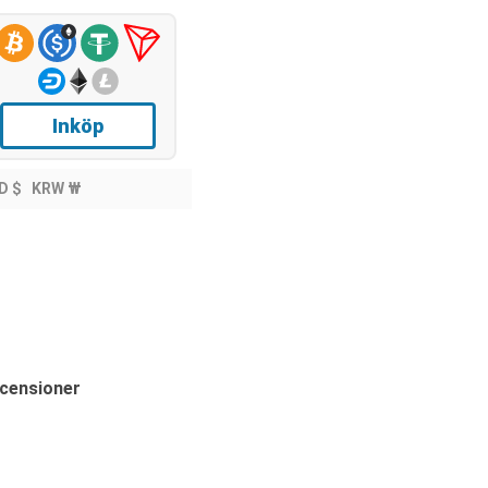
Inköp
D $
KRW ₩
ecensioner