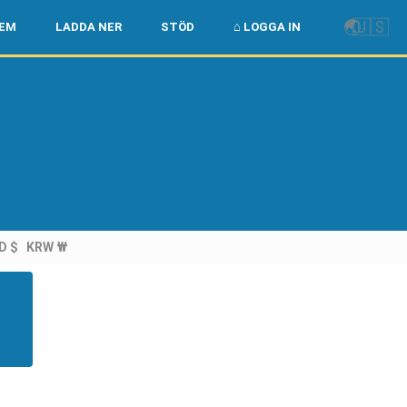
🌏
🇺🇸
LEM
LADDA NER
STÖD
⌂ LOGGA IN
D $
KRW ₩