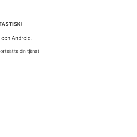
!
NTASTISK!
d och Android.
rtsätta din tjänst.