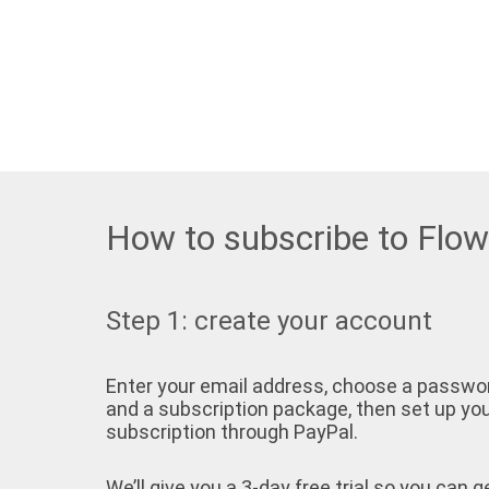
How to subscribe to Flo
Step 1: create your account
Enter your email address, choose a passwo
and a subscription package, then set up yo
subscription through PayPal.
We’ll give you a 3-day free trial so you can g