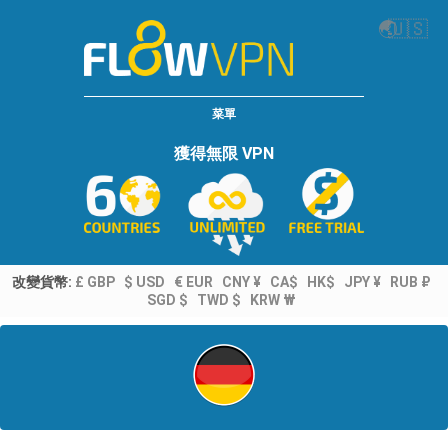
🌏
🇺🇸
菜單
獲得無限 VPN
改變貨幣:
£ GBP
$ USD
€ EUR
CNY ¥
CA$
HK$
JPY ¥
RUB ₽
SGD $
TWD $
KRW ₩