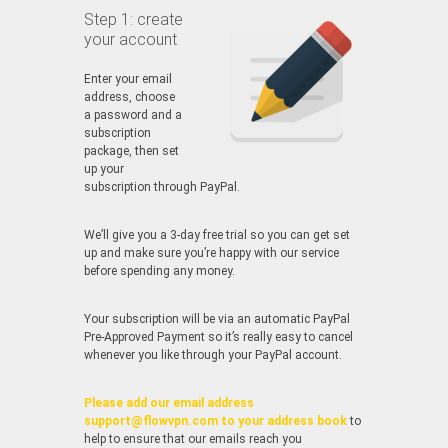
Step 1: create
your account
Enter your email
address, choose
a password and a
subscription
package, then set
up your
subscription through PayPal.
We’ll give you a 3-day free trial so you can get set
up and make sure you’re happy with our service
before spending any money.
Your subscription will be via an automatic PayPal
Pre-Approved Payment so it’s really easy to cancel
whenever you like through your PayPal account.
Please add our email address
support@flowvpn.com to your address book
to
help to ensure that our emails reach you