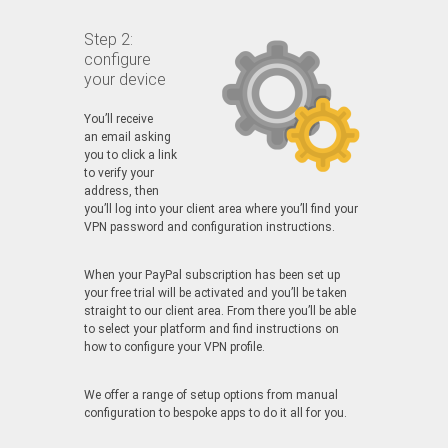
Step 2:
configure
your device
You’ll receive
an email asking
you to click a link
to verify your
address, then
you’ll log into your client area where you’ll find your
VPN password and configuration instructions.
When your PayPal subscription has been set up
your free trial will be activated and you’ll be taken
straight to our client area. From there you’ll be able
to select your platform and find instructions on
how to configure your VPN profile.
We offer a range of setup options from manual
configuration to bespoke apps to do it all for you.