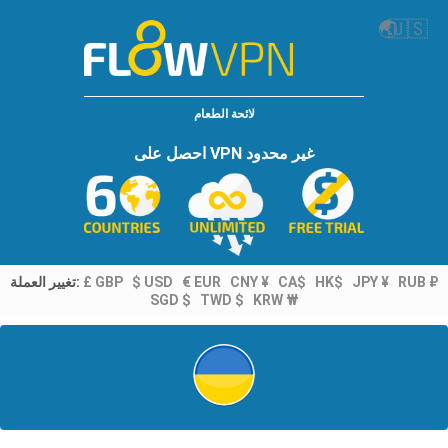
🌏
🇺🇸
لائحة الطعام
احصل على VPN غير محدود
تغيير العملة:
£ GBP
$ USD
€ EUR
CNY ¥
CA$
HK$
JPY ¥
RUB ₽
SGD $
TWD $
KRW ₩