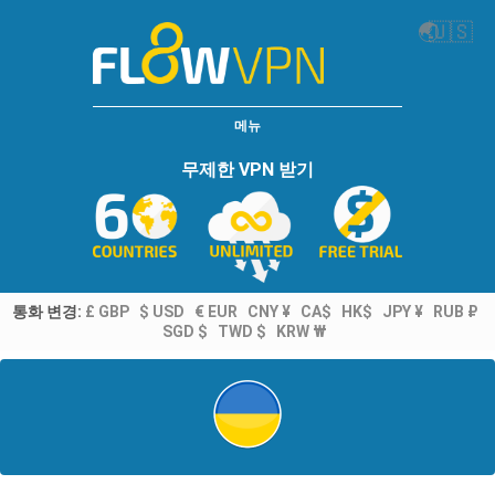
🌏
🇺🇸
메뉴
무제한 VPN 받기
통화 변경:
£ GBP
$ USD
€ EUR
CNY ¥
CA$
HK$
JPY ¥
RUB ₽
SGD $
TWD $
KRW ₩