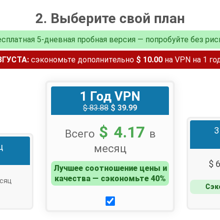
2. Выберите свой план
сплатная 5-дневная пробная версия — попробуйте без рис
ГУСТА:
сэкономьте дополнительно
$ 10.00
на VPN на 1 г
1 Год VPN
$ 83.88
$ 39.99
$ 4.17
3
Всего
в
ц
месяц
$ 
Лучшее соотношение цены и
качества — сэкономьте 40%
сяц
Сэк