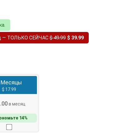
ка.
од — ТОЛЬКО СЕЙЧАС
$ 49.99
$ 39.99
 Месяцы
$ 17.99
6.00
в месяц
ономьте 14%