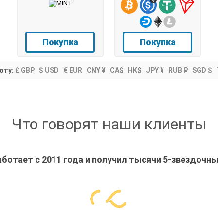
Покупка
Покупка
юту:
£ GBP
$ USD
€ EUR
CNY ¥
CA$
HK$
JPY ¥
RUB ₽
SGD $
Что говорят наши клиенты
ботает с 2011 года и получил тысячи 5-звездочн