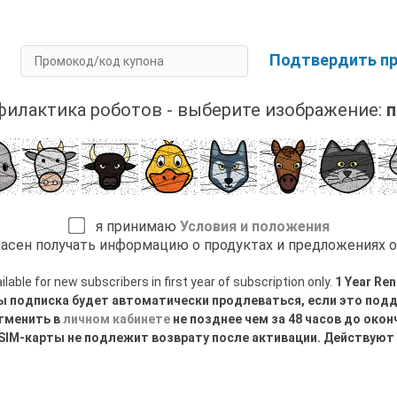
од?
Подтвердить п
илактика роботов - выберите изображение:
п
я принимаю
Условия и положения
асен получать информацию о продуктах и предложениях 
able for new subscribers in first year of subscription only.
1 Year Ren
ы подписка будет автоматически продлеваться, если это под
тменить в
личном кабинете
не позднее чем за 48 часов до око
ESIM-карты не подлежит возврату после активации. Действуют