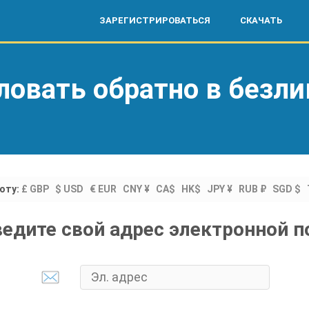
ЗАРЕГИСТРИРОВАТЬСЯ
СКАЧАТЬ
ловать обратно в безл
юту:
£ GBP
$ USD
€ EUR
CNY ¥
CA$
HK$
JPY ¥
RUB ₽
SGD $
ведите свой адрес электронной 