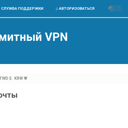
🌏
🇺🇸
СЛУЖБА ПОДДЕРЖКИ
⌂ АВТОРИЗОВАТЬСЯ
имитный VPN
TWD $
KRW ₩
почты