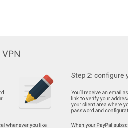
w VPN
Step 2: configure 
rd
You’ll receive an email as
ur
link to verify your address
your client area where yo
password and configurati
cel whenever you like
When your PayPal subscrip