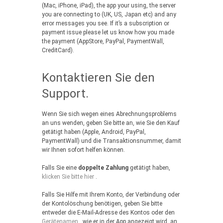
(Mac, iPhone, iPad), the app your using, the server
you are connecting to (UK, US, Japan etc) and any
error messages you see. If it’s a subscription or
payment issue please let us know how you made
the payment (AppStore, PayPal, PaymentWall,
CreditCard).
Kontaktieren Sie den
Support.
Wenn Sie sich wegen eines Abrechnungsproblems
an uns wenden, geben Sie bitte an, wie Sie den Kauf
getätigt haben (Apple, Android, PayPal,
PaymentWall) und die Transaktionsnummer, damit
wir Ihnen sofort helfen können.
Falls Sie eine
doppelte Zahlung
getätigt haben,
klicken Sie bitte hier
.
Falls Sie Hilfe mit Ihrem Konto, der Verbindung oder
der Kontolöschung benötigen, geben Sie bitte
entweder die E-Mail-Adresse des Kontos oder den
Gerätenamen
, wie er in der App angezeigt wird, an,