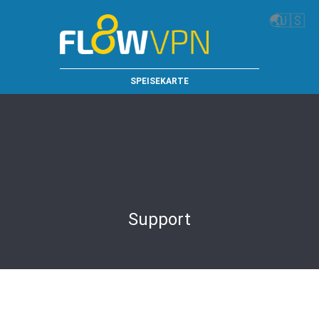
🌏
🇺🇸
SPEISEKARTE
Support